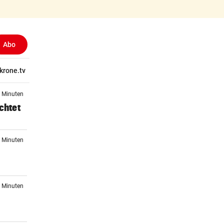
Abo
tschaft
krone.tv
Wissen
Gericht
Kolumnen
Freizeit
Reise
Ti
1 Minuten
chtet
7 Minuten
3 Minuten