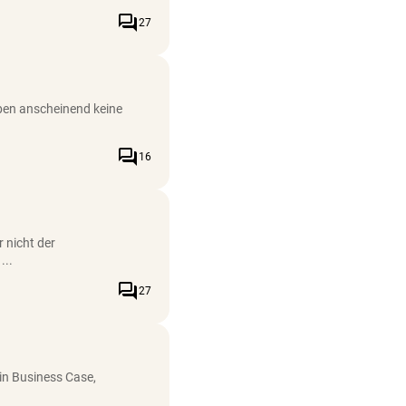
forum
27
aben anscheinend keine
forum
16
 nicht der
...
forum
27
in Business Case,