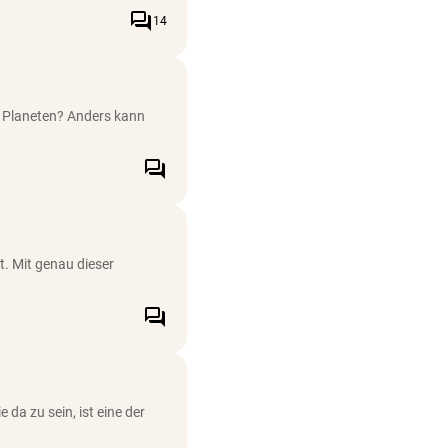
forum
14
en Planeten? Anders kann
forum
. Mit genau dieser
forum
 da zu sein, ist eine der