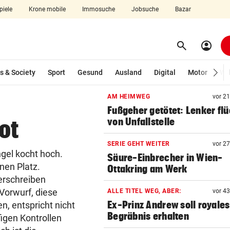
piele
Krone mobile
Immosuche
Jobsuche
Bazar
search
account_circle
Menü aufklappen
Suchen
s & Society
Sport
Gesund
Ausland
Digital
Motor
Wir
AM HEIMWEG
vor 2
len
Fußgeher getötet: Lenker flü
ot
von Unfallstelle
SERIE GEHT WEITER
vor 2
el kocht hoch.
Säure-Einbrecher in Wien-
nen Platz.
Ottakring am Werk
verschreiben
Vorwurf, diese
ALLE TITEL WEG, ABER:
vor 4
Ex-Prinz Andrew soll royales
n, entspricht nicht
Begräbnis erhalten
igen Kontrollen