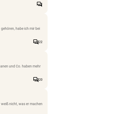
forum
gehören, habe ich mir bei
forum
22
fghanen und Co. haben mehr
forum
20
Er weiß nicht, was er machen