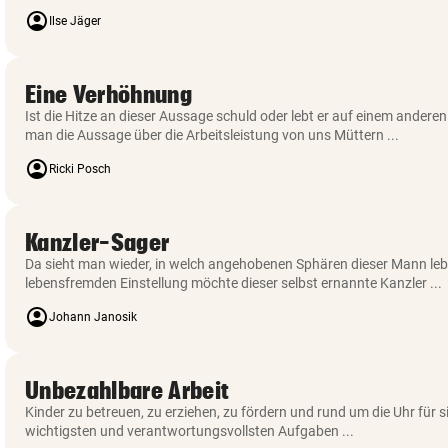
account_circle
Ilse Jäger
Eine Verhöhnung
Ist die Hitze an dieser Aussage schuld oder lebt er auf einem ander
man die Aussage über die Arbeitsleistung von uns Müttern ...
account_circle
Ricki Posch
Kanzler-Sager
Da sieht man wieder, in welch angehobenen Sphären dieser Mann lebt
lebensfremden Einstellung möchte dieser selbst ernannte Kanzler ...
account_circle
Johann Janosik
Unbezahlbare Arbeit
Kinder zu betreuen, zu erziehen, zu fördern und rund um die Uhr für sie
wichtigsten und verantwortungsvollsten Aufgaben ...