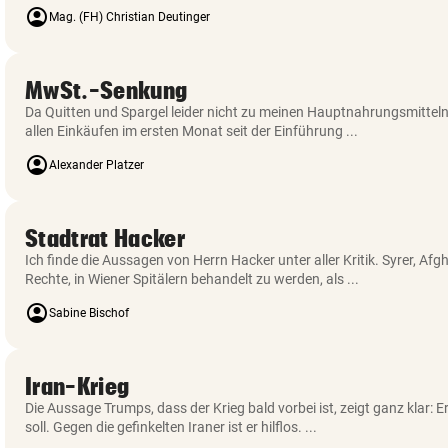
account_circle
Mag. (FH) Christian Deutinger
MwSt.-Senkung
Da Quitten und Spargel leider nicht zu meinen Hauptnahrungsmitteln 
allen Einkäufen im ersten Monat seit der Einführung ...
account_circle
Alexander Platzer
Stadtrat Hacker
Ich finde die Aussagen von Herrn Hacker unter aller Kritik. Syrer, A
Rechte, in Wiener Spitälern behandelt zu werden, als ...
account_circle
Sabine Bischof
Iran-Krieg
Die Aussage Trumps, dass der Krieg bald vorbei ist, zeigt ganz klar: 
soll. Gegen die gefinkelten Iraner ist er hilflos. ...