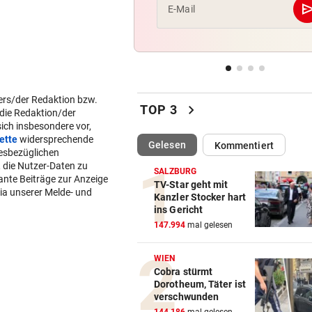
se
E-Mail
BEI FLUCHTVERSUCH
Polizisten von Motorradfahre
mitgeschleift
EINSATZ IN WOLFURT
Traktor während der Fahrt in
chevron_right
TOP 3
Flammen aufgegangen
(ausgewählt)
Gelesen
Kommentiert
NIMMT SPRICHWORT ERNST
Schweizer Influencer frisst 
SALZBURG
echten Besen
TV-Star geht mit
Kanzler Stocker hart
ins Gericht
LIZENZEN FEHLEN
147.994
mal gelesen
Zwei Bullen-Talente sind noc
der Warteschleife
ers/der Redaktion bzw.
WIEN
 die Redaktion/der
Cobra stürmt
ich insbesondere vor,
VERANSTALTER GESCHOCKT
Dorotheum, Täter ist
ette
widersprechende
Drohung: 3000 Besucher mu
verschwunden
esbezüglichen
Festival verlassen