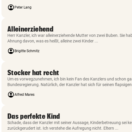
account_circle
Peter Lang
Alleinerziehend
Herr Kanzler, ich war alleinerziehende Mutter von zwei Buben. Sie h
Ahnung davon, was es heißt, alleine zwei Kinder ...
account_circle
Brigitte Schmitz
Stocker hat recht
Um es vorwegzunehmen, ich bin kein Fan des Kanzlers und schon gar
Bundesregierung. Natürlich, der Kanzler hat sich für seinen flapsigen 
account_circle
Alfred Mares
Das perfekte Kind
Schade, dass der Kanzler mit seiner Aussage, Kinderbetreuung sei ke
zurückgerudert ist. Ich verstehe die Aufregung nicht. Eltern ...