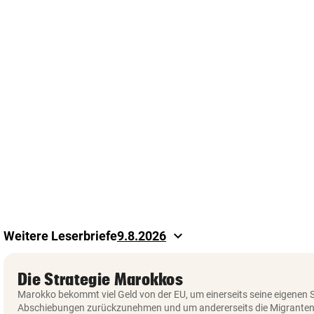
keyboard_arrow_down
Weitere Leserbriefe
9.8.2026
Datum
Datum
für
auswählen
Die Strategie Marokkos
Leserbriefe
Marokko bekommt viel Geld von der EU, um einerseits seine eigenen 
auswählen
Abschiebungen zurückzunehmen und um andererseits die Migranten 