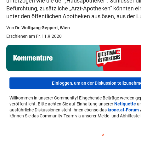
unterzogen wie die der „Hausapotheker“. Schlussendlic
© Krone Multimedia GmbH & Co KG 2026
Befürchtung, zusätzliche „Arzt-Apotheken“ könnten e
Muthgasse 2, 1190 Wien
unter den öffentlichen Apotheken auslösen, aus der Lu
Dr. Wolfgang Geppert, Wien
Erschienen am Fr, 11.9.2020
Einloggen, um an der Diskussion teilzunehm
Willkommen in unserer Community! Eingehende Beiträge werden ge
veröffentlicht. Bitte achten Sie auf Einhaltung unserer
Netiquette
u
ausführliche Diskussionen steht Ihnen ebenso das
krone.at-Forum
können Sie das Community-Team via unserer Melde- und Abhilfestell