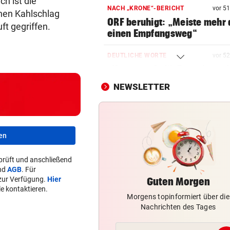
h ist die
NACH „KRONE“-BERICHT
vor 5
inen Kahlschlag
ORF beruhigt: „Meiste mehr 
ft gegriffen.
einen Empfangsweg“
DEUTLICHE WORTE
vor 5
„Katastrophal“: Benatia rec
mit Ex-Klub ab
NEWSLETTER
WAREN ES JÄGER?
Frau entdeckte Einschussloc
ihrem Auto
en
JEDE 5. IST GEFÄHRDET
prüft und anschließend
Armut: Kindererziehung kost
nd
AGB
. Für
Frauen die Pension
zur Verfügung.
Hier
Guten Morgen
e kontaktieren.
Morgens topinformiert über die
MIT DROGEN IM GEPÄCK
Nachrichten des Tages
Mädchen (8) von E-Scooter-
Fahrer niedergerast