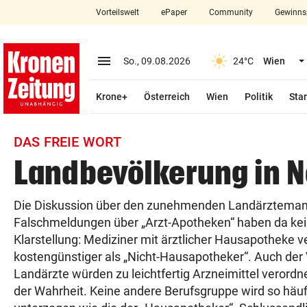
Vorteilswelt
ePaper
Community
Gewinns
close
Schließen
menu
Menü aufklappen
So., 09.08.2026
24°C
Wien
Abonnieren
Krone+
Österreich
Wien
Politik
Star
account_circle
arrow_right
Anmelden
DAS FREIE WORT
pin_drop
arrow_right
Bundesland auswäh
Wien
Landbevölkerung in N
bookmark
Merkliste
Die Diskussion über den zunehmenden Landärztemang
Falschmeldungen über „Arzt-Apotheken“ haben da kei
Suchbegriff
search
Klarstellung: Mediziner mit ärztlicher Hausapotheke 
eingeben
kostengünstiger als „Nicht-Hausapotheker“. Auch der 
Landärzte würden zu leichtfertig Arzneimittel verordne
der Wahrheit. Keine andere Berufsgruppe wird so häuf