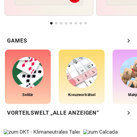
chevron_right
GAMES
Solitär
Kreuzworträtsel
Mahj
chevron_right
VORTEILSWELT „ALLE ANZEIGEN“