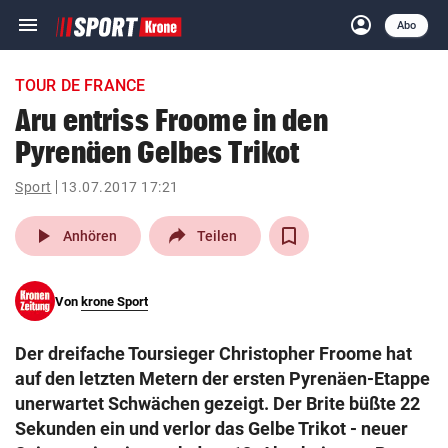
menu
account_circle
Navigation
Anmelden
Abo
close
Schließen
ein-/ausklappen
TOUR DE FRANCE
Abonnieren
Aru entriss Froome in den
Pyrenäen Gelbes Trikot
account_circle
arrow_right
Anmelden
Sport
13.07.2017 17:21
pin_drop
arrow_right
Bundesland auswäh
Wien
play_arrow
Anhören
Teilen
bookmark
Merkliste
Von
krone Sport
Suchbegriff
search
Der dreifache Toursieger Christopher Froome hat
eingeben
auf den letzten Metern der ersten Pyrenäen-Etappe
unerwartet Schwächen gezeigt. Der Brite büßte 22
Sekunden ein und verlor das Gelbe Trikot - neuer