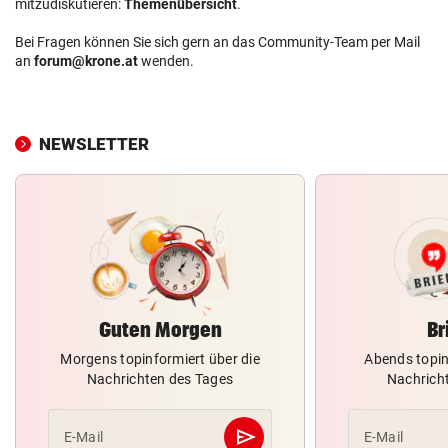
mitzudiskutieren:
Themenübersicht
.
Bei Fragen können Sie sich gern an das Community-Team per Mail
an
forum@krone.at
wenden.
NEWSLETTER
Guten Morgen
Br
Morgens topinformiert über die
Abends topin
Nachrichten des Tages
Nachrich
send
E-Mail
E-Mail
Abschicken