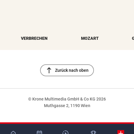
VERBRECHEN
MOZART
north
Zurück nach oben
© Krone Multimedia GmbH & Co KG 2026
Muthgasse 2, 1190 Wien
NaN%