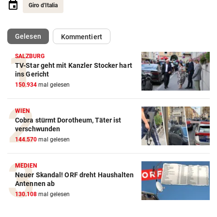
Giro d'Italia
(ausgewählt)
Gelesen
Kommentiert
SALZBURG
TV-Star geht mit Kanzler Stocker hart
Action-Cam Vergleich
ins Gericht
150.934
mal gelesen
ZUM VERGLEICH
Crosstrainer Vergleich
WIEN
Cobra stürmt Dorotheum, Täter ist
ZUM VERGLEICH
verschwunden
144.570
mal gelesen
E-Bike Vergleich
ZUM VERGLEICH
MEDIEN
Neuer Skandal! ORF dreht Haushalten
Elektro-Scooter Vergleich
Antennen ab
ZUM VERGLEICH
130.108
mal gelesen
Ergometer Vergleich