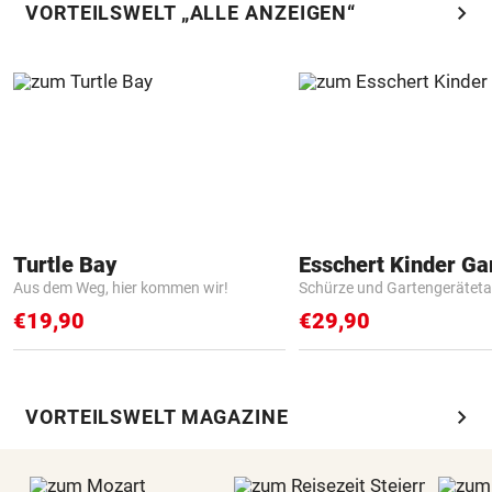
chevron_right
VORTEILSWELT „ALLE ANZEIGEN“
Turtle Bay
Aus dem Weg, hier kommen wir!
Schürze und Gartengerätet
€19,90
€29,90
chevron_right
VORTEILSWELT MAGAZINE