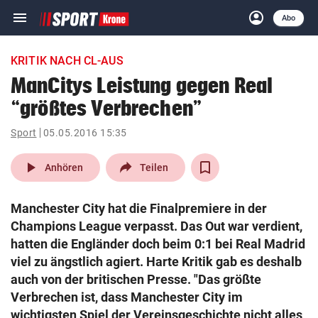
menu
account_circle
Navigation
Anmelden
Abo
close
Schließen
ein-/ausklappen
KRITIK NACH CL-AUS
Abonnieren
ManCitys Leistung gegen Real
“größtes Verbrechen”
account_circle
arrow_right
Anmelden
Sport
05.05.2016 15:35
pin_drop
arrow_right
Bundesland auswäh
Wien
play_arrow
Anhören
Teilen
bookmark
Merkliste
Manchester City hat die Finalpremiere in der
Champions League verpasst. Das Out war verdient,
Suchbegriff
hatten die Engländer doch beim 0:1 bei Real Madrid
search
eingeben
viel zu ängstlich agiert. Harte Kritik gab es deshalb
auch von der britischen Presse. "Das größte
Verbrechen ist, dass Manchester City im
wichtigsten Spiel der Vereinsgeschichte nicht alles