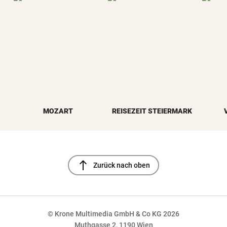
MOZART
REISEZEIT STEIERMARK
north
Zurück nach oben
© Krone Multimedia GmbH & Co KG 2026
Muthgasse 2, 1190 Wien