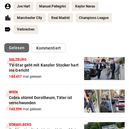
Joe Hart
Manuel Pellegrini
Keylor Navas
Manchester City
Real Madrid
Champions League
Verbrechen
(ausgewählt)
Gelesen
Kommentiert
SALZBURG
TV-Star geht mit Kanzler Stocker hart
Action-Cam Vergleich
ins Gericht
144.457
mal gelesen
ZUM VERGLEICH
Crosstrainer Vergleich
WIEN
Cobra stürmt Dorotheum, Täter ist
ZUM VERGLEICH
verschwunden
143.598
mal gelesen
E-Bike Vergleich
ZUM VERGLEICH
VORARLBERG