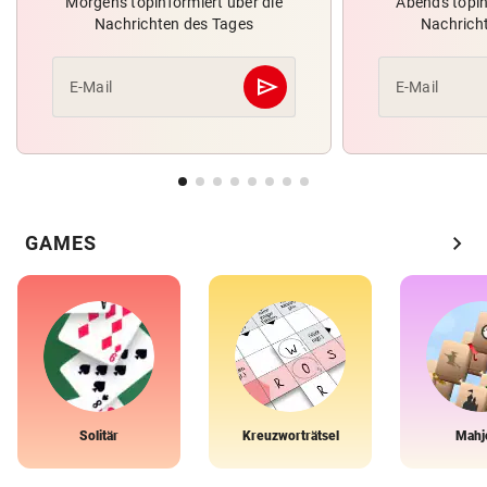
Morgens topinformiert über die
Abends topin
Nachrichten des Tages
Nachrich
send
E-Mail
E-Mail
Abschicken
chevron_right
GAMES
Solitär
Kreuzworträtsel
Mahj