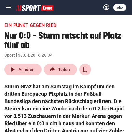
menu
account_circle
Navigation
Anmelden
Abo
close
Schließen
ein-/ausklappen
EIN PUNKT GEGEN RIED
Abonnieren
Nur 0:0 – Sturm rutscht auf Platz
fünf ab
account_circle
arrow_right
Anmelden
Sport
30.04.2016 20:34
pin_drop
arrow_right
Bundesland auswäh
Wien
play_arrow
Anhören
Teilen
bookmark
Merkliste
Sturm Graz hat am Samstag im Kampf um den
dritten Europacup-Fixplatz in der Fußball-
Suchbegriff
Bundesliga den nächsten Rückschlag erlitten. Die
search
eingeben
Steirer kamen eine Woche nach dem 0:2 bei Rapid
vor 8.513 Zuschauern in der Merkur-Arena gegen
Ried über ein 0:0 nicht hinaus und konnten den
Abstand auf den Dritten Austria nur auf vier Zähler