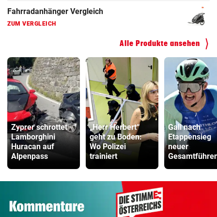
Kinderfahrrad Vergleich
ZUM VERGLEICH
Alle Produkte ansehen
Zyprer schrottet
„Herr Herbert“
Gall nach
Lamborghini
geht zu Boden:
Etappensieg
Huracan auf
Wo Polizei
neuer
Alpenpass
trainiert
Gesamtführen