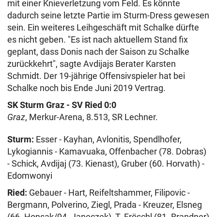
mit einer Knieverletzung vom Feld. Es könnte
dadurch seine letzte Partie im Sturm-Dress gewesen
sein. Ein weiteres Leihgeschäft mit Schalke dürfte
es nicht geben. "Es ist nach aktuellem Stand fix
geplant, dass Donis nach der Saison zu Schalke
zurückkehrt", sagte Avdijajs Berater Karsten
Schmidt. Der 19-jährige Offensivspieler hat bei
Schalke noch bis Ende Juni 2019 Vertrag.
SK Sturm Graz - SV Ried 0:0
Graz
, Merkur-Arena, 8.513, SR Lechner.
Sturm:
Esser - Kayhan, Avlonitis, Spendlhofer,
Lykogiannis - Kamavuaka, Offenbacher (78. Dobras)
- Schick, Avdijaj (73. Kienast), Gruber (60. Horvath) -
Edomwonyi
Ried:
Gebauer - Hart, Reifeltshammer, Filipovic -
Bergmann, Polverino, Ziegl, Prada - Kreuzer, Elsneg
(66. Honsak/94. Janeczek), T. Fröschl (81. Brandner)