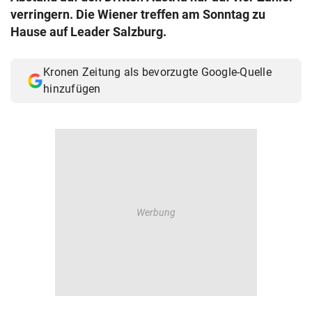
verringern. Die Wiener treffen am Sonntag zu
© Krone Multimedia GmbH & Co KG 2026
Muthgasse 2, 1190 Wien
Hause auf Leader Salzburg.
Kronen Zeitung als bevorzugte Google-Quelle
hinzufügen