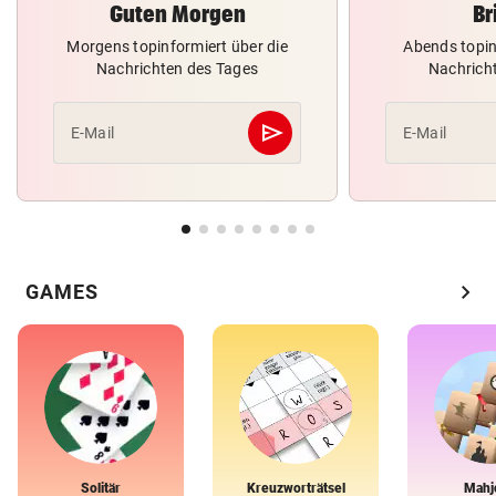
Guten Morgen
Br
Morgens topinformiert über die
Abends topin
Nachrichten des Tages
Nachrich
send
E-Mail
E-Mail
Abschicken
chevron_right
GAMES
Solitär
Kreuzworträtsel
Mahj