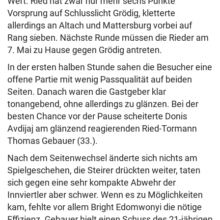
Wert. Ried hat zwar nur mehr sechs Punkte
Vorsprung auf Schlusslicht Grödig, kletterte
allerdings an Altach und Mattersburg vorbei auf
Rang sieben. Nächste Runde müssen die Rieder am
7. Mai zu Hause gegen Grödig antreten.
In der ersten halben Stunde sahen die Besucher eine
offene Partie mit wenig Passqualität auf beiden
Seiten. Danach waren die Gastgeber klar
tonangebend, ohne allerdings zu glänzen. Bei der
besten Chance vor der Pause scheiterte Donis
Avdijaj am glänzend reagierenden Ried-Tormann
Thomas Gebauer (33.).
Nach dem Seitenwechsel änderte sich nichts am
Spielgeschehen, die Steirer drückten weiter, taten
sich gegen eine sehr kompakte Abwehr der
Innviertler aber schwer. Wenn es zu Möglichkeiten
kam, fehlte vor allem Bright Edomwonyi die nötige
Effizienz. Gebauer hielt einen Schuss des 21-jährigen