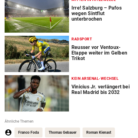
Irre! Salzburg – Pafos
wegen Sintflut
unterbrochen
RADSPORT
Reusser vor Ventoux-
Etappe weiter im Gelben
Trikot
KEIN ARSENAL-WECHSEL
Vinicius Jr. verlängert bei
Real Madrid bis 2032
Ähnliche Themen
Franco Foda
Thomas Gebauer
Roman Kienast