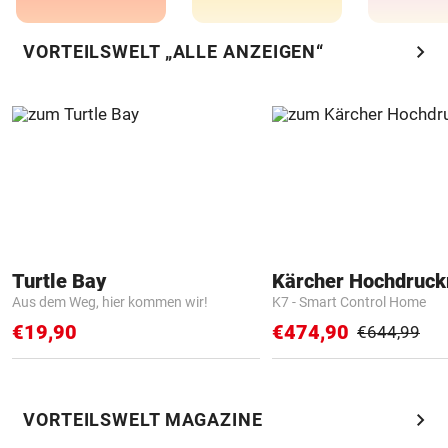
chevron_right
VORTEILSWELT „ALLE ANZEIGEN“
Turtle Bay
Kärcher Hochdruck
Aus dem Weg, hier kommen wir!
K7 - Smart Control Home
€19,90
€474,90
€644,99
chevron_right
VORTEILSWELT MAGAZINE