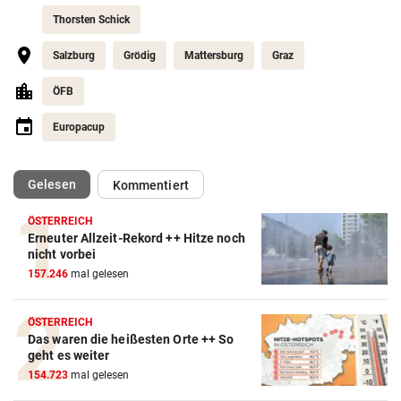
Thorsten Schick
Salzburg
Grödig
Mattersburg
Graz
ÖFB
Europacup
(ausgewählt)
Gelesen
Kommentiert
ÖSTERREICH
Erneuter Allzeit-Rekord ++ Hitze noch
Action-Cam Vergleich
nicht vorbei
157.246
mal gelesen
ZUM VERGLEICH
Crosstrainer Vergleich
ÖSTERREICH
Das waren die heißesten Orte ++ So
ZUM VERGLEICH
geht es weiter
154.723
mal gelesen
E-Bike Vergleich