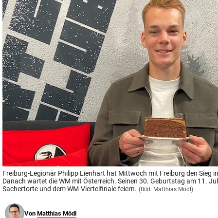
© Krone Multimedia GmbH & Co KG 2026
Muthgasse 2, 1190 Wien
Freiburg-Legionär Philipp Lienhart hat Mittwoch mit Freiburg den Sieg i
Danach wartet die WM mit Österreich. Seinen 30. Geburtstag am 11. Jul
Sachertorte und dem WM-Viertelfinale feiern.
(Bild: Matthias Mödl)
Von
Matthias Mödl