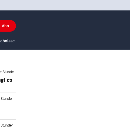
Abo
y
gebnisse
US-Sport
er Stunde
ngt es
2 Stunden
2 Stunden