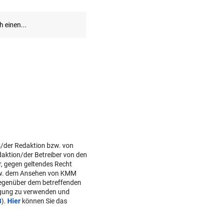
s/der Redaktion bzw. von
daktion/der Betreiber von den
r, gegen geltendes Recht
w. dem Ansehen von KMM
gegenüber dem betreffenden
lgung zu verwenden und
B
).
Hier
können Sie das