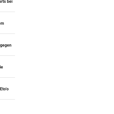
rts bei
lem
g gegen
ie
Eto‘o