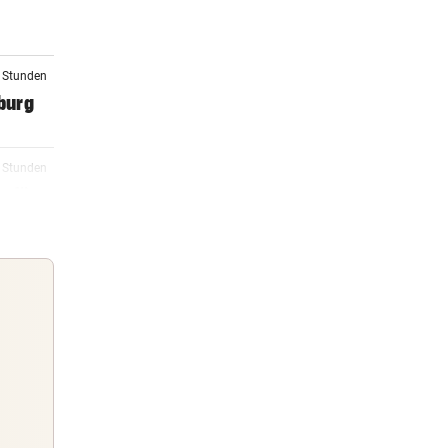
2 Stunden
zburg
6 Stunden
t für
7 Stunden
amuel
8 Stunden
Guten Morgen
Morgens topinformiert über die
Nachrichten des Tages
8 Stunden