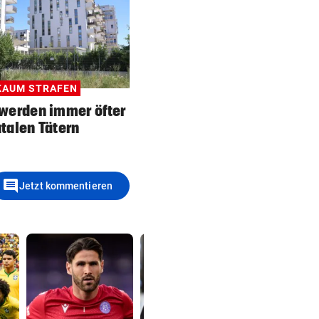
KAUM STRAFEN
 werden immer öfter
utalen Tätern
comment
Jetzt kommentieren