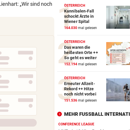
enhart: „Wir sind noch
ÖSTERREICH
Kannibalen-Fall
schockt Ärzte in
Wiener Spital
164.030
mal gelesen
ÖSTERREICH
Das waren die
heißesten Orte ++
So geht es weiter
152.194
mal gelesen
ÖSTERREICH
Erneuter Allzeit-
Rekord ++ Hitze
noch nicht vorbei
151.536
mal gelesen
MEHR FUSSBALL INTERNATI
CONFERENCE LEAGUE