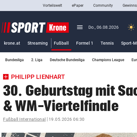
Vorteilswelt
ePaper
Community
Gewinns
close
Schließen
menu
Menü aufklappen
Do., 06.08.2026
Abonnieren
(ausgewählt)
krone.at
Streaming
Fußball
Formel 1
Tennis
Sport-M
account_circle
arrow_right
Anmelden
Bundesliga
2. Liga
Deutsche Bundesliga
Champions League
Eu
pin_drop
arrow_right
Bundesland auswäh
Wien
PHILIPP LIENHART
bookmark
Merkliste
30. Geburtstag mit Sa
& WM-Viertelfinale
Suchbegriff
search
eingeben
Fußball International
19.05.2026 06:30