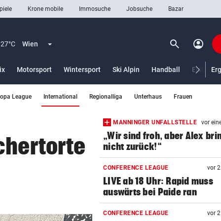
piele
Krone mobile
Immosuche
Jobsuche
Bazar
search
account_circle
Menü aufklappen
Suchen
27°C
Wien
ix
Motorsport
Wintersport
Ski Alpin
Handball
Eishocke
Er
(ausgewählt)
ropa League
International
Regionalliga
Unterhaus
Frauen
len
MANNINGER UNFALLSTELLE
vor ein
„Wir sind froh, aber Alex bri
chertorte
nicht zurück!“
CONFERENCE LEAGUE
vor 
LIVE ab 18 Uhr: Rapid muss
auswärts bei Paide ran
CONFERENCE LEAGUE
vor 