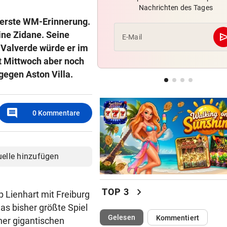
Nachrichten des Tages
Red Bull Salzburg hat neuen
s erste WM-Erinnerung.
Tormann gefunden
dine Zidane. Seine
se
E-Mail
BEI RONALDINHO-BESUCH
vor 
Valverde würde er im
Nächster Brasilien-Star ko
et Mittwoch aber noch
den Wörthersee
gegen Aston Villa.
DANK MEGA-ABLÖSE
vor 
Ex-Salzburg-Coach überni
comment
0
Kommentare
Premier-League-Klub
uelle hinzufügen
chevron_right
TOP 3
p Lienhart mit Freiburg
as bisher größte Spiel
(ausgewählt)
Gelesen
Kommentiert
ner gigantischen