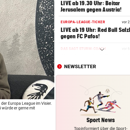
LIVE ab 19.30 Uhr: Beitar
Jerusalem gegen Austria!
EUROPA-LEAGUE-TICKER
vor 
LIVE ab 19 Uhr: Red Bull Sal
gegen FC Pafos!
DAS SAGT STURM-COACH
vor 
Charakterprobe! „Das sprich
die Mannschaft“
NEWSLETTER
WIEDERHOLUNGSTÄTER
vor 
Nach Eklat: Sperre gegen S
Eto‘o aufgehoben
CHAMPIONS-LEAGUE-QUALI
vor 
n der Europa League im Visier.
i würde er gerne mit
Sturm Graz bei Fenerbahce
Istanbul ohne Chance
Sport News
Topinformiert über die Sport-
FRÜCHTL „NEUER ZWEIER“
vor 