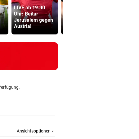
LIVE ab 19.30
Abhöraffär
Uhr: Beitar
Bibiza: „Der
Ermittlung
Jerusalem gegen
Vergleich mit
gegen ORF
Austria!
Falco ist mir egal“
Stiftungsra
Verfügung.