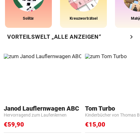
Solitär
Kreuzworträtsel
Mahj
chevron_right
VORTEILSWELT „ALLE ANZEIGEN“
Janod Lauflernwagen ABC
Tom Turbo
Hervorragend zum Laufenlernen
Kinderbücher von Thomas B
€59,90
€15,00