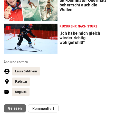
Ski-Dominator Odermatt
beherrscht auch die
Wellen
RÜCKKEHR NACH STURZ
„Ich habe mich gleich
wieder richtig
wohlgefühlt!“
Ähnliche Themen
Laura Dahlmeier
Pakistan
Unglück
(ausgewählt)
Gelesen
Kommentiert