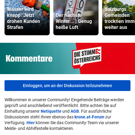
Wasser wird
Salzburgs
knapp: Jetzt
Der nächste
Gemeinden
drohen Kunden
Winter... | Genug
trocknen imm
Strafen
heiße Luft
weiter aus
Einloggen, um an der Diskussion teilzunehmen
Willkommen in unserer Community! Eingehende Beiträge werden
geprüft und anschließend veröffentlicht. Bitte achten Sie auf
Einhaltung unserer
Netiquette
und
AGB
. Für ausführliche
Diskussionen steht Ihnen ebenso das
krone.at-Forum
zur
Verfügung.
Hier
können Sie das Community-Team via unserer
Melde- und Abhilfestelle kontaktieren.