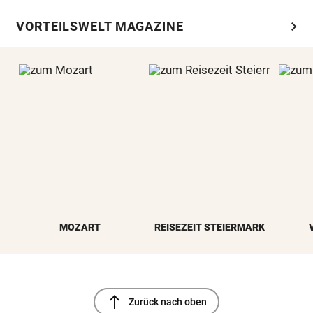
chevron_right
VORTEILSWELT MAGAZINE
MOZART
REISEZEIT STEIERMARK
north
Zurück nach oben