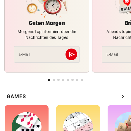
Guten Morgen
Br
Morgens topinformiert über die
Abends topin
Nachrichten des Tages
Nachrich
send
E-Mail
E-Mail
Abschicken
chevron_right
GAMES