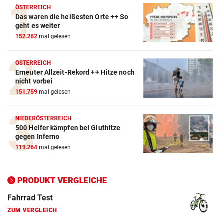
ÖSTERREICH
Das waren die heißesten Orte ++ So
Action-Cam Vergleich
geht es weiter
152.262
mal gelesen
ZUM VERGLEICH
Crosstrainer Vergleich
ÖSTERREICH
Erneuter Allzeit-Rekord ++ Hitze noch
ZUM VERGLEICH
nicht vorbei
151.759
mal gelesen
E-Bike Vergleich
ZUM VERGLEICH
NIEDERÖSTERREICH
500 Helfer kämpfen bei Gluthitze
Elektro-Scooter Vergleich
gegen Inferno
ZUM VERGLEICH
119.264
mal gelesen
Ergometer Vergleich
ZUM VERGLEICH
PRODUKT VERGLEICHE
Fahrrad Test
ZUM VERGLEICH