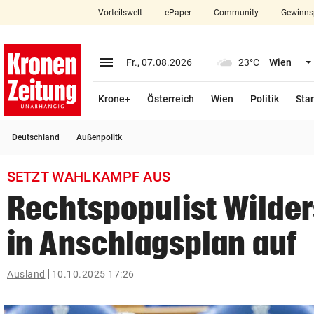
Vorteilswelt
ePaper
Community
Gewinns
close
Schließen
menu
Menü aufklappen
Fr., 07.08.2026
23°C
Wien
Abonnieren
Krone+
Österreich
Wien
Politik
Star
account_circle
arrow_right
Anmelden
Deutschland
Außenpolitk
pin_drop
arrow_right
Bundesland auswäh
Wien
SETZT WAHLKAMPF AUS
bookmark
Merkliste
Rechtspopulist Wilder
in Anschlagsplan auf
Suchbegriff
search
eingeben
Ausland
10.10.2025 17:26