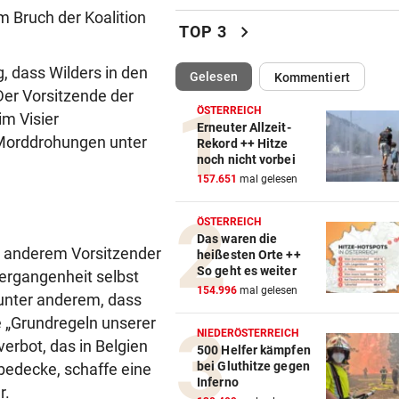
m Bruch der Koalition
Katzentöter-Anwalt: „Nie so 
chevron_right
TOP 3
Hass begegnet“
, dass Wilders in den
(ausgewählt)
Gelesen
Kommentiert
TRUMP DROHT:
vor 
Der Vorsitzende der
Lange Haftstrafen für Berich
ÖSTERREICH
im Visier
über Waffenengpässe
Erneuter Allzeit-
 Morddrohungen unter
Rekord ++ Hitze
noch nicht vorbei
CONFERENCE LEAGUE
vor 
157.651
mal gelesen
Sieg! Austria stößt die Tür z
Play-off weit auf
ÖSTERREICH
Das waren die
MITTEN IN HITZEWELLE
vor 
r anderem Vorsitzender
heißesten Orte ++
Irre! Salzburg – Pafos wegen
So geht es weiter
Vergangenheit selbst
Sintflut unterbrochen
154.996
mal gelesen
 unter anderem, dass
e „Grundregeln unserer
RADSPORT
vor 
NIEDERÖSTERREICH
erbot, das in Belgien
Reusser vor Ventoux-Etappe
500 Helfer kämpfen
bei Gluthitze gegen
bedecke, schaffe eine
weiter im Gelben Trikot
Inferno
r.