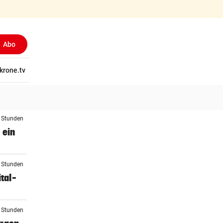
Abo
tschaft
krone.tv
Wissen
Gericht
Kolumnen
Freizeit
Reise
Ti
4 Stunden
 ein
5 Stunden
tal-
5 Stunden