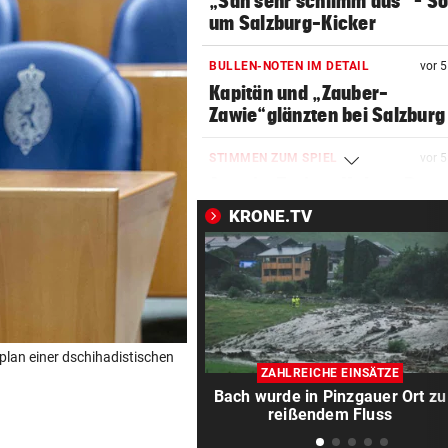
„Sah sehr schlimm aus“ – S
um Salzburg-Kicker
BULLEN-NOTEN IM DETAIL
vor 
Kapitän und „Zauber-
Zawie“glänzten bei Salzburg
STIMMEN ZUM SPIEL
vor 
Austria-Trainer Helm: „Das
uns besser!“
KRONE.TV
KUNDENDATEN BETROFFEN
vor 
Cyberangriff auf Wiener
Schmuckhändler Frey Wille
EUROPA-LEAGUE-QUALI
vor 
plan einer dschihadistischen
Joker Tabakovic führt Salzbu
ZAHLREICHE EINSÄTZE
Last-Minute-Sieg
Bach wurde in Pinzgauer Ort zu
reißendem Fluss
PALÄSTINENSER GETÖTET
vor 