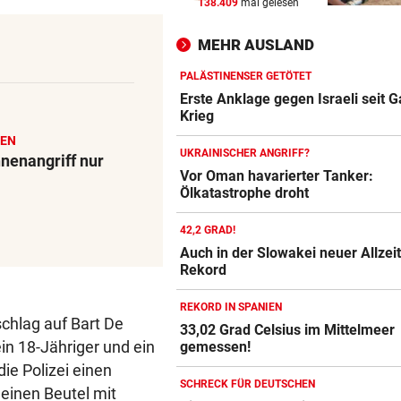
138.409
mal gelesen
KEIN ARSENAL-WECHSEL
vor 
Vinicius Jr. verlängert bei Re
MEHR AUSLAND
Madrid bis 2032
PALÄSTINENSER GETÖTET
UKRAINISCHER ANGRIFF?
vor 
Erste Anklage gegen Israeli seit 
Vor Oman havarierter Tanker
Krieg
Ölkatastrophe droht
IEN
UKRAINISCHER ANGRIFF?
nenangriff nur
„VERSTEHE ICH NICHT“
vor 
Vor Oman havarierter Tanker:
Ölkatastrophe droht
ÖFB-Kicker Wimmer packt ü
Morddrohungen aus
42,2 GRAD!
Auch in der Slowakei neuer Allzeit
Rekord
REKORD IN SPANIEN
schlag auf Bart De
33,02 Grad Celsius im Mittelmeer
in 18-Jähriger und ein
gemessen!
e Polizei einen
SCHRECK FÜR DEUTSCHEN
 einen Beutel mit