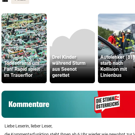
Drei Kinder
Autolenker (81)
Todesdrama um
während Sturm
starb nach
Fan! Rapid spielt
aus Seenot
Kollision mit
im Trauerflor
gerettet
Linienbus
Liebe Leserin, lieber Leser,
die Kommentarfunktion steht Ihnen ab 6 Uhr wieder wie gewohnt zur 