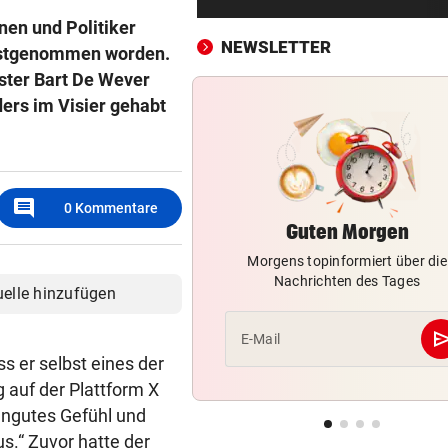
Erste Anklage gegen Israeli s
nen und Politiker
Gaza-Krieg
NEWSLETTER
 festgenommen worden.
ster Bart De Wever
STIMMEN ZUM SPIEL
vor 
Sportboss Katzer: „Fahren
ers im Visier gehabt
superhappy nach Hause“
ORKAN, KEIN STROM & CO
vor 
Skurrilitäten in der Red Bull
comment
0
Kommentare
häufen sich
Guten Morgen
Morgens topinformiert über die
WASSERSPRINGEN
vor 
Nachrichten des Tages
Knoll bei EM Achter vom Tur
uelle hinzufügen
Lotfi auf Rang 12!
se
E-Mail
SCHON NÄCHSTE SAISON
vor 
ss er selbst eines der
F1-Boss verrät: Es wird mehr
 auf der Plattform X
Sprintrennen geben
 ungutes Gefühl und
s.“ Zuvor hatte der
FREISPRÜCHE REGEN AUF
vor 