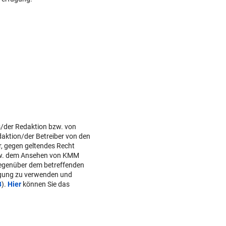
s/der Redaktion bzw. von
daktion/der Betreiber von den
r, gegen geltendes Recht
w. dem Ansehen von KMM
gegenüber dem betreffenden
lgung zu verwenden und
B
).
Hier
können Sie das