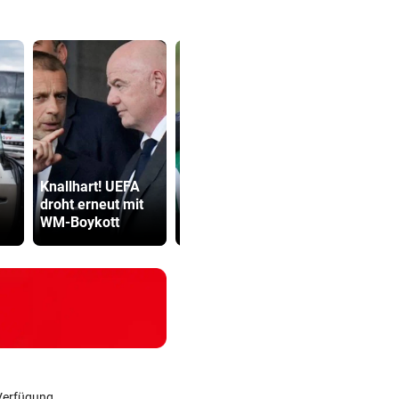
Wegen Umbau
Katzentöter
Knallhart! UEFA
wurden Drittliga-
Anwalt: „Ni
droht erneut mit
Kicker zu
viel Hass
WM-Boykott
Nomaden
begegnet“
Verfügung.