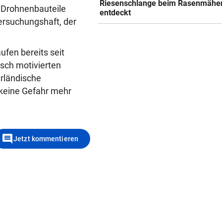
Riesenschlange beim Rasenmähe
h Drohnenbauteile
entdeckt
tersuchungshaft, der
ufen bereits seit
sch motivierten
erländische
 keine Gefahr mehr
comment
Jetzt kommentieren