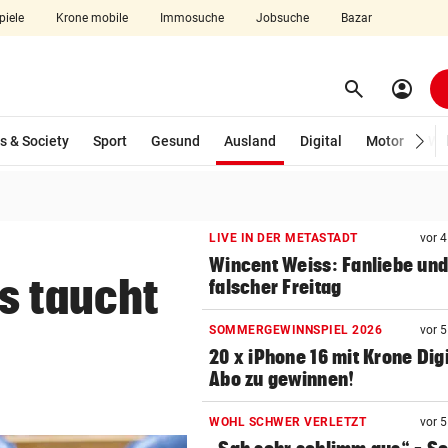
piele
Krone mobile
Immosuche
Jobsuche
Bazar
search
account_circle
Menü aufklappen
Suchen
(ausgewählt)
s & Society
Sport
Gesund
Ausland
Digital
Motor
Wir
len
LIVE IN DER METASTADT
vor 
Wincent Weiss: Fanliebe und
s taucht
falscher Freitag
SOMMERGEWINNSPIEL 2026
vor 
20 x iPhone 16 mit Krone Digi
Abo zu gewinnen!
WOHL SCHWER VERLETZT
vor 