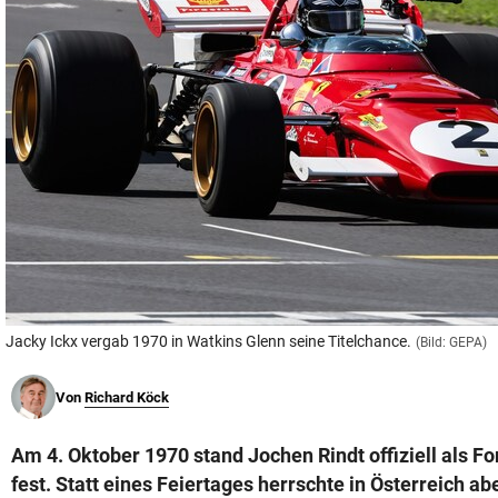
© Krone Multimedia GmbH & Co KG 2026
Muthgasse 2, 1190 Wien
Jacky Ickx vergab 1970 in Watkins Glenn seine Titelchance.
(Bild: GEPA)
Von
Richard Köck
Am 4. Oktober 1970 stand Jochen Rindt offiziell als 
fest. Statt eines Feiertages herrschte in Österreich ab