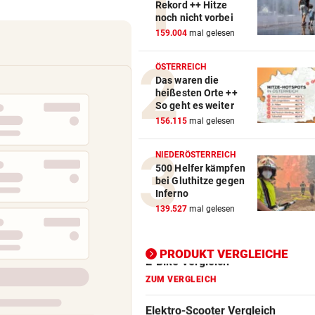
Rekord ++ Hitze
noch nicht vorbei
Action-Cam Vergleich
159.004
mal gelesen
ZUM VERGLEICH
ÖSTERREICH
Das waren die
Crosstrainer Vergleich
heißesten Orte ++
ZUM VERGLEICH
So geht es weiter
156.115
mal gelesen
E-Bike Vergleich
ZUM VERGLEICH
NIEDERÖSTERREICH
500 Helfer kämpfen
Elektro-Scooter Vergleich
bei Gluthitze gegen
Inferno
ZUM VERGLEICH
139.527
mal gelesen
Ergometer Vergleich
ZUM VERGLEICH
PRODUKT VERGLEICHE
Fahrrad Test
ZUM VERGLEICH