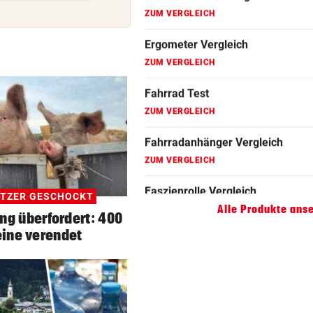
Fahrradanhänger Vergleich
ZUM VERGLEICH
Faszienrolle Vergleich
ZUM VERGLEICH
Hoverboard Vergleich
ZUM VERGLEICH
Kinderfahrrad Vergleich
ZUM VERGLEICH
ÜTZER GESCHOCKT
Alle Produkte ans
ng überfordert: 400
ine verendet