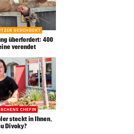
ÜTZER GESCHOCKT
ng überfordert: 400
ine verendet
IRCHENS CHEFIN
ler steckt in Ihnen,
au Divoky?