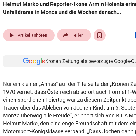
Helmut Marko und Reporter-Ikone Armin Holenia erinn
Unfalldrama in Monza und die Wochen danach...
play_arrow
Artikel anhören
Teilen
Kronen Zeitung als bevorzugte Google-Q
Nur ein kleiner „Anriss“ auf der Titelseite der „Kronen 
1970 verriet, dass Österreich ab sofort auch Formel 1-
einen sportlichen Feiertag war zu diesem Zeitpunkt abe
Trauer über das Ableben von Jochen Rindt am 5. Septe
Monza überwog alle Freude“, erinnert sich Red Bulls Mo
Helmut Marko, den eine enge Freundschaft mit dem ein
Motorsport-Königsklasse verband. „Dass Jochen dann 