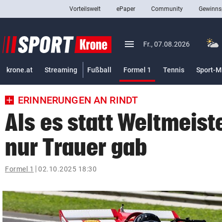
Vorteilswelt
ePaper
Community
Gewinns
close
Schließen
menu
Menü aufklappen
Fr., 07.08.2026
Abonnieren
(ausgewählt)
krone.at
Streaming
Fußball
Formel 1
Tennis
Sport-M
account_circle
arrow_right
Anmelden
ERINNERUNGEN AN RINDT
pin_drop
arrow_right
Bundesland auswäh
Wien
Als es statt Weltmeist
bookmark
Merkliste
nur Trauer gab
Suchbegriff
Formel 1
02.10.2025 18:30
search
eingeben