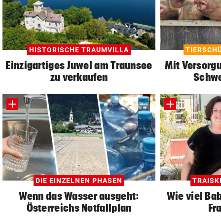
HISTORISCHE TRAUMVILLA
TIERSCH
Einzigartiges Juwel am Traunsee
Mit Versorgu
zu verkaufen
Schwe
DIE EINZELNEN PHASEN
TRAISK
Wenn das Wasser ausgeht:
Wie viel Bab
Österreichs Notfallplan
Fr