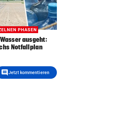
NZELNEN PHASEN
Wasser ausgeht:
chs Notfallplan
comment
Jetzt kommentieren