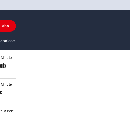
Abo
y
gebnisse
US-Sport
6 Minuten
 ab
1 Minuten
t
er Stunde