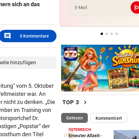
ern sich an das
se
E-Mail
DONNERSTAGS-SPECIAL
vor 
Erleben Sie den Auftakt der 
Champions Tour!
comment
0
Kommentare
HIT IN SALZBURG SCHULD
vor 
Ungewöhnlich! Warum Rapid
schon um 18 Uhr spielt
uelle hinzufügen
Zeitung“ vom 5. Oktober
Weltmeister war. An
chevron_right
r nicht zu denken. „Die
TOP 3
mber im Training von
torsportchef Dr.
(ausgewählt)
Gelesen
Kommentiert
stigen „Popstar“ der
ÖSTERREICH
posthum den Titel
Erneuter Allzeit-