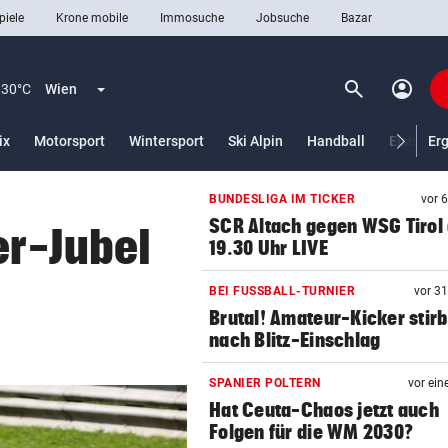
piele
Krone mobile
Immosuche
Jobsuche
Bazar
search
account_circle
Menü aufklappen
Suchen
30°C
Wien
ix
Motorsport
Wintersport
Ski Alpin
Handball
Eishocke
Er
BUNDESLIGA IM TICKER
vor 
len
SCR Altach gegen WSG Tirol
er-Jubel
19.30 Uhr LIVE
BEI FUSSBALL-TURNIER
vor 3
Brutal! Amateur-Kicker stirb
nach Blitz-Einschlag
SPANIER POLTERN
vor ein
Hat Ceuta-Chaos jetzt auch
Folgen für die WM 2030?