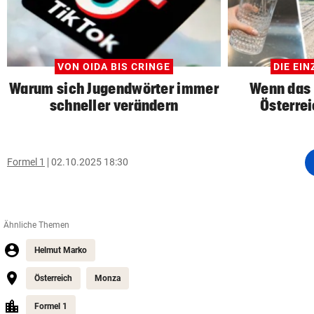
VON OIDA BIS CRINGE
DIE EI
Warum sich Jugendwörter immer
Wenn das 
schneller verändern
Österrei
Formel 1
02.10.2025 18:30
Ähnliche Themen
Helmut Marko
Österreich
Monza
Formel 1