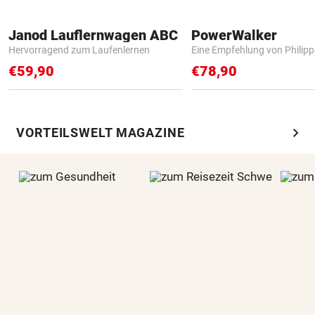
Janod Lauflernwagen ABC
PowerWalker
Hervorragend zum Laufenlernen
Eine Empfehlung von Philip
€59,90
€78,90
chevron_right
VORTEILSWELT MAGAZINE