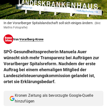
© Krone Multimedia GmbH & Co KG 2026
Muthgasse 2, 1190 Wien
In der Vorarlberger Spitalslandschaft soll sich einiges ändern.
(Bild:
Mathis Fotografie)
Von
Vorarlberg-Krone
SPÖ-Gesundheitssprecherin Manuela Auer
wünscht sich mehr Transparenz bei Aufträgen zur
Vorarlberger Spitalsreform. Nachdem der erste
Auftrag bei einem ehemaligen Mitglied der
Landeszielsteuerungskommission gelandet ist,
ortet sie Erklärungsbedarf.
Kronen Zeitung als bevorzugte Google-Quelle
hinzufügen