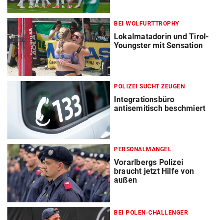
BEI WOLFURTTROPHY
Lokalmatadorin und Tirol-
Youngster mit Sensation
POLIZEI SUCHT ZEUGEN
Integrationsbüro
antisemitisch beschmiert
PERSONALMANGEL
Vorarlbergs Polizei
braucht jetzt Hilfe von
außen
BEI POLEN-CHALLENGER