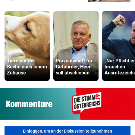
Tiere auf der
Präventivhaft für
„Nur Pflicht er
Suche nach einem
Gefährder, Heer
brauchen
Zuhause
soll abschieben
Ausrufezeich
Einloggen, um an der Diskussion teilzunehmen