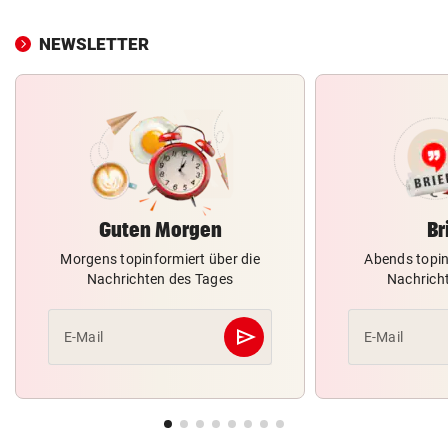
NEWSLETTER
Guten Morgen
Br
Morgens topinformiert über die
Abends topin
Nachrichten des Tages
Nachrich
send
E-Mail
E-Mail
Abschicken