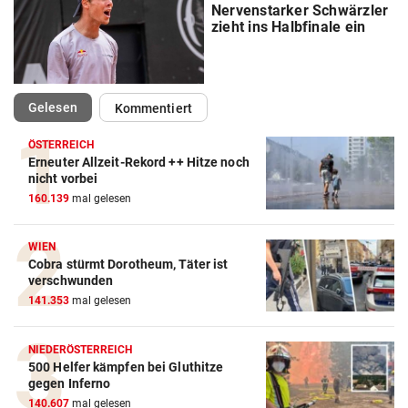
Nervenstarker Schwärzler
zieht ins Halbfinale ein
(ausgewählt)
Gelesen
Kommentiert
ÖSTERREICH
Erneuter Allzeit-Rekord ++ Hitze noch
nicht vorbei
160.139
mal gelesen
WIEN
Cobra stürmt Dorotheum, Täter ist
verschwunden
141.353
mal gelesen
NIEDERÖSTERREICH
500 Helfer kämpfen bei Gluthitze
gegen Inferno
140.607
mal gelesen