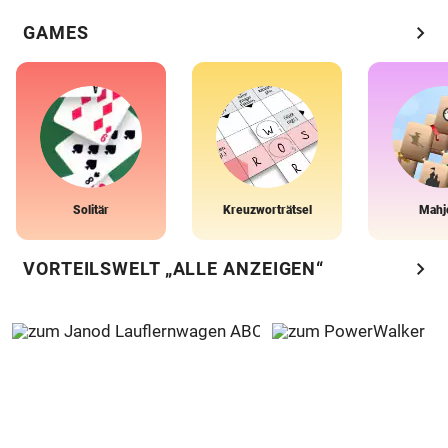
chevron_right
GAMES
Solitär
Kreuzworträtsel
Mahj
chevron_right
VORTEILSWELT „ALLE ANZEIGEN“