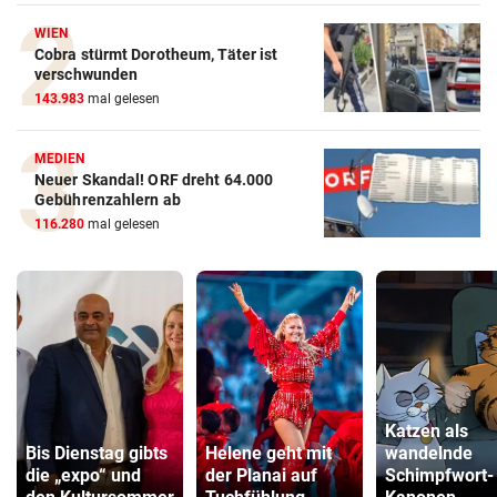
WIEN
Cobra stürmt Dorotheum, Täter ist
verschwunden
143.983
mal gelesen
MEDIEN
Neuer Skandal! ORF dreht 64.000
Gebührenzahlern ab
116.280
mal gelesen
Katzen als
Bis Dienstag gibts
Helene geht mit
wandelnde
die „expo“ und
der Planai auf
Schimpfwort-