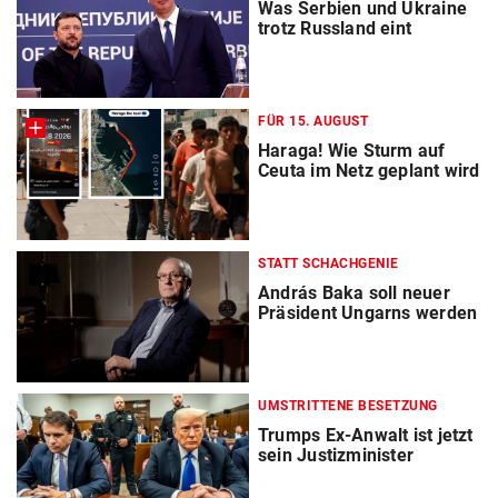
Was Serbien und Ukraine
trotz Russland eint
FÜR 15. AUGUST
Haraga! Wie Sturm auf
Ceuta im Netz geplant wird
STATT SCHACHGENIE
András Baka soll neuer
Präsident Ungarns werden
UMSTRITTENE BESETZUNG
Trumps Ex-Anwalt ist jetzt
sein Justizminister