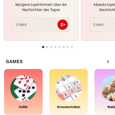
Morgens topinformiert über die
Abends topin
Nachrichten des Tages
Nachrich
send
E-Mail
E-Mail
Abschicken
chevron_right
GAMES
Solitär
Kreuzworträtsel
Mahj