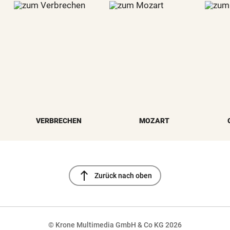
VERBRECHEN
MOZART
north
Zurück nach oben
© Krone Multimedia GmbH & Co KG 2026