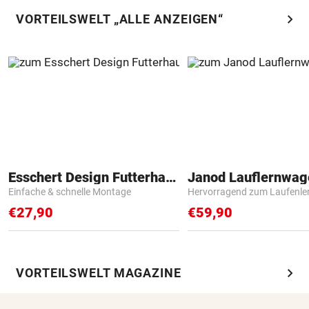
chevron_right
VORTEILSWELT „ALLE ANZEIGEN“
Esschert Design Futterhaus
Janod Lauflernwa
Einfache & schnelle Montage
Hervorragend zum Laufenle
€27,90
€59,90
chevron_right
VORTEILSWELT MAGAZINE