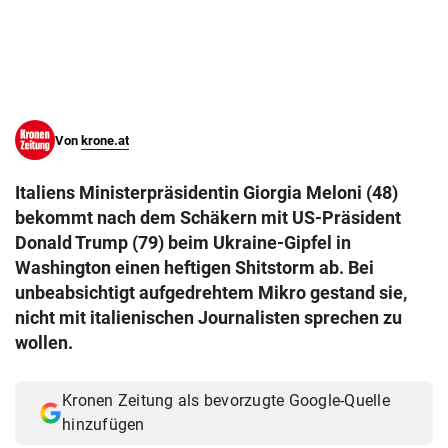
© Krone Multimedia GmbH & Co KG 2026
Muthgasse 2, 1190 Wien
Von
krone.at
Italiens Ministerpräsidentin Giorgia Meloni (48)
bekommt nach dem Schäkern mit US-Präsident
Donald Trump (79) beim Ukraine-Gipfel in
Washington einen heftigen Shitstorm ab. Bei
unbeabsichtigt aufgedrehtem Mikro gestand sie,
nicht mit italienischen Journalisten sprechen zu
wollen.
Kronen Zeitung als bevorzugte Google-Quelle
hinzufügen