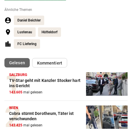
Ähnliche Themen
Daniel Beichler
Lustenau
Hütteldorf
FC Liefering
(ausgewählt)
Gelesen
Kommentiert
SALZBURG
TV-Star geht mit Kanzler Stocker hart
ins Gericht
143.605
mal gelesen
WIEN
Cobra stürmt Dorotheum, Täter ist
verschwunden
143.425
mal gelesen