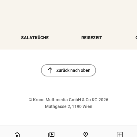
SALATKÜCHE
REISEZEIT
north
Zurück nach oben
© Krone Multimedia GmbH & Co KG 2026
Muthgasse 2, 1190 Wien
NaN%
home
pin_drop