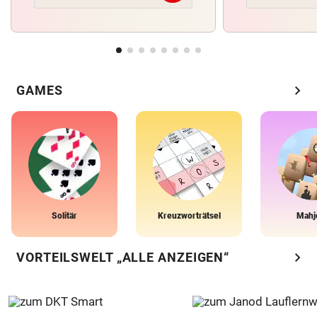
chevron_right
GAMES
Solitär
Kreuzworträtsel
Mahj
chevron_right
VORTEILSWELT „ALLE ANZEIGEN“