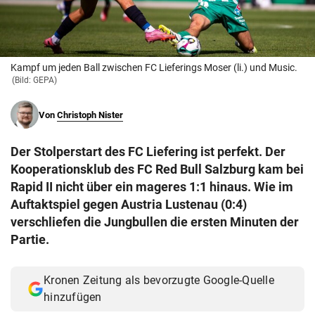
© Krone Multimedia GmbH & Co KG 2026
Muthgasse 2, 1190 Wien
Kampf um jeden Ball zwischen FC Lieferings Moser (li.) und Music.
(Bild: GEPA)
Von
Christoph Nister
Der Stolperstart des FC Liefering ist perfekt. Der
Kooperationsklub des FC Red Bull Salzburg kam bei
Rapid II nicht über ein mageres 1:1 hinaus. Wie im
Auftaktspiel gegen Austria Lustenau (0:4)
verschliefen die Jungbullen die ersten Minuten der
Partie.
Kronen Zeitung als bevorzugte Google-Quelle
hinzufügen