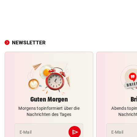
NEWSLETTER
Guten Morgen
Br
Morgens topinformiert über die
Abends topin
Nachrichten des Tages
Nachrich
send
E-Mail
E-Mail
Abschicken