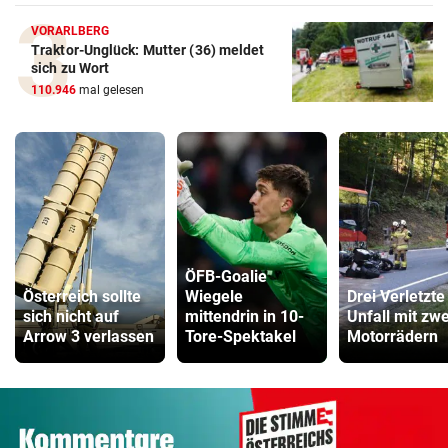
VORARLBERG
Traktor-Unglück: Mutter (36) meldet
sich zu Wort
110.946
mal gelesen
ÖFB-Goalie
Österreich sollte
Wiegele
Drei Verletzte
sich nicht auf
mittendrin in 10-
Unfall mit zwe
Arrow 3 verlassen
Tore-Spektakel
Motorrädern