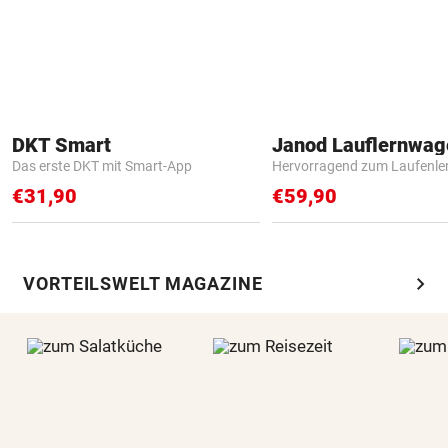
DKT Smart
Janod Lauflernwa
Das erste DKT mit Smart-App
Hervorragend zum Laufenle
€31,90
€59,90
chevron_right
VORTEILSWELT MAGAZINE