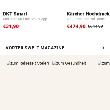
DKT Smart
Kärcher Hochdruck
Das erste DKT mit Smart-App
K7 - Smart Control Home
€31,90
€474,90
€644,99
chevron_right
VORTEILSWELT MAGAZINE