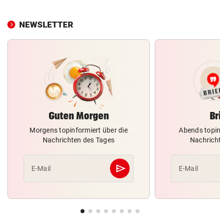
NEWSLETTER
Guten Morgen
Br
Morgens topinformiert über die
Abends topin
Nachrichten des Tages
Nachrich
send
E-Mail
E-Mail
Abschicken