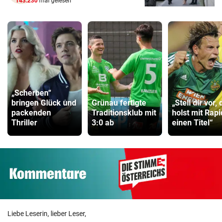
143.230
mal gelesen
„Scherben“
bringen Glück und
Grünau fertigte
„Stell dir vor, 
packenden
Traditionsklub mit
holst mit Rapi
Thriller
3:0 ab
einen Titel“
Liebe Leserin, lieber Leser,