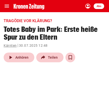
menu
account_circle
Navigation
Anmelden
Abo
close
Schließen
ein-/ausklappen
TRAGÖDIE VOR KLÄRUNG?
Abonnieren
Totes Baby im Park: Erste heiße
Spur zu den Eltern
account_circle
arrow_right
Anmelden
Kärnten
30.07.2025 12:48
pin_drop
arrow_right
Bundesland auswäh
Wien
play_arrow
Anhören
Teilen
bookmark
Merkliste
Suchbegriff
search
eingeben