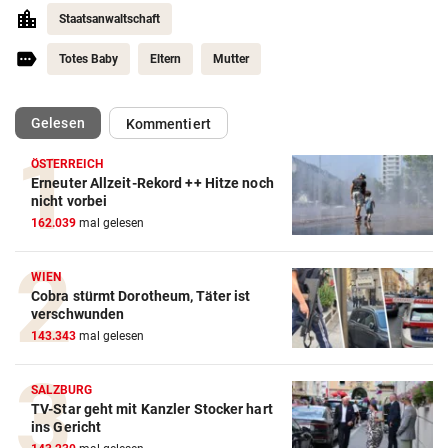
Staatsanwaltschaft
Totes Baby
Eltern
Mutter
(ausgewählt)
Gelesen
Kommentiert
ÖSTERREICH
Erneuter Allzeit-Rekord ++ Hitze noch
nicht vorbei
162.039
mal gelesen
WIEN
Cobra stürmt Dorotheum, Täter ist
verschwunden
143.343
mal gelesen
SALZBURG
TV-Star geht mit Kanzler Stocker hart
ins Gericht