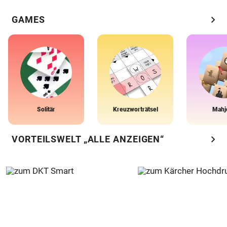
chevron_right
GAMES
Solitär
Kreuzworträtsel
Mahj
chevron_right
VORTEILSWELT „ALLE ANZEIGEN“