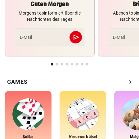
Guten Morgen
Br
Morgens topinformiert über die
Abends topin
Nachrichten des Tages
Nachrich
send
E-Mail
E-Mail
Abschicken
chevron_right
GAMES
Solitär
Kreuzworträtsel
Mahj