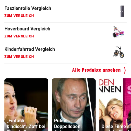
Faszienrolle Vergleich
ZUM VERGLEICH
Hoverboard Vergleich
ZUM VERGLEICH
Kinderfahrrad Vergleich
ZUM VERGLEICH
Alle Produkte ansehen
„Einfach
Putins
kindisch“: Zoff bei
Doppelleben:
Diese Filme s