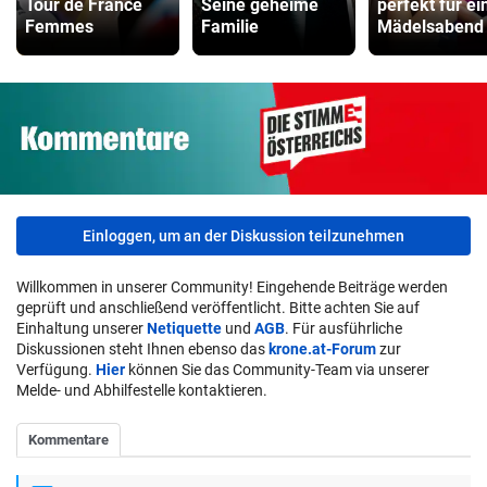
Tour de France
Seine geheime
perfekt für ei
Femmes
Familie
Mädelsabend
Einloggen, um an der Diskussion teilzunehmen
Willkommen in unserer Community! Eingehende Beiträge werden
geprüft und anschließend veröffentlicht. Bitte achten Sie auf
Einhaltung unserer
Netiquette
und
AGB
. Für ausführliche
Diskussionen steht Ihnen ebenso das
krone.at-Forum
zur
Verfügung.
Hier
können Sie das Community-Team via unserer
Melde- und Abhilfestelle kontaktieren.