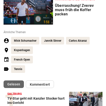
Überraschung! Zverev
muss früh die Koffer
packen
Ähnliche Themen
Mick Schumacher
Jannik Sinner
Carlos Alcaraz
Kopenhagen
French Open
Tennis
(ausgewählt)
Gelesen
Kommentiert
SALZBURG
TV-Star geht mit Kanzler Stocker hart
Action-Cam Vergleich
ins Gericht