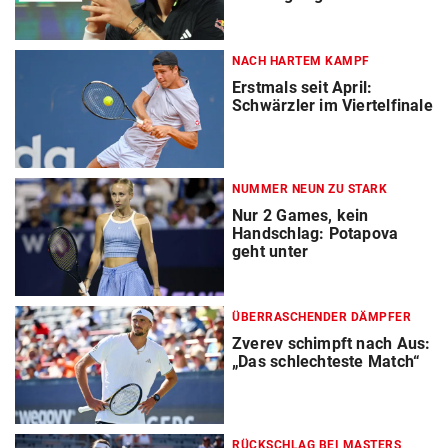
NACH HARTEM KAMPF
Erstmals seit April:
Schwärzler im Viertelfinale
NUMMER NEUN ZU STARK
Nur 2 Games, kein
Handschlag: Potapova
geht unter
ÜBERRASCHENDER DÄMPFER
Zverev schimpft nach Aus:
„Das schlechteste Match“
RÜCKSCHLAG BEI MASTERS