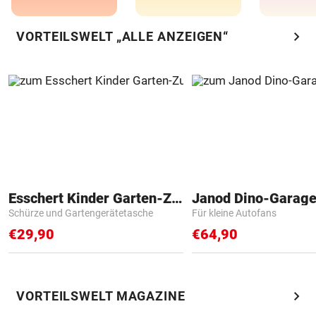
chevron_right
VORTEILSWELT „ALLE ANZEIGEN“
Esschert Kinder Garten-Zubehör
Janod Dino-Garag
Schürze und Gartengerätetasche
Für kleine Autofans
€29,90
€64,90
chevron_right
VORTEILSWELT MAGAZINE