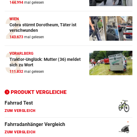
144.994
mal gelesen
ZUM VERGLEICH
Crosstrainer Vergleich
WIEN
Cobra stürmt Dorotheum, Täter ist
ZUM VERGLEICH
verschwunden
143.673
mal gelesen
E-Bike Vergleich
ZUM VERGLEICH
VORARLBERG
Traktor-Unglück: Mutter (36) meldet
Elektro-Scooter Vergleich
sich zu Wort
ZUM VERGLEICH
111.832
mal gelesen
Ergometer Vergleich
ZUM VERGLEICH
PRODUKT VERGLEICHE
Fahrrad Test
ZUM VERGLEICH
Fahrradanhänger Vergleich
ZUM VERGLEICH