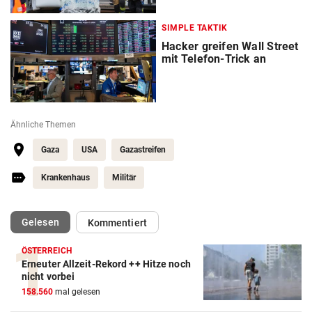
SIMPLE TAKTIK
Hacker greifen Wall Street
mit Telefon-Trick an
Ähnliche Themen
Gaza
USA
Gazastreifen
Krankenhaus
Militär
(ausgewählt)
Gelesen
Kommentiert
ÖSTERREICH
Erneuter Allzeit-Rekord ++ Hitze noch
nicht vorbei
158.560
mal gelesen