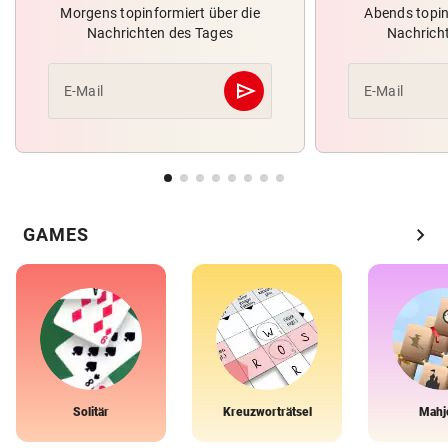
Morgens topinformiert über die
Abends topin
Nachrichten des Tages
Nachrich
send
E-Mail
E-Mail
Abschicken
chevron_right
GAMES
Solitär
Kreuzworträtsel
Mahj