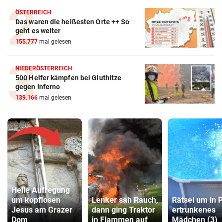
ÖSTERREICH
Das waren die heißesten Orte ++ So
geht es weiter
155.777
mal gelesen
NIEDERÖSTERREICH
500 Helfer kämpfen bei Gluthitze
gegen Inferno
139.166
mal gelesen
Helle Aufregung
um kopflosen
Lenker sah Rauch,
Rätsel um in 
Jesus am Grazer
dann ging Traktor
ertrunkenes
Dom
in Flammen auf
Mädchen (3)