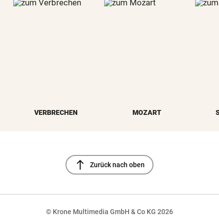
VERBRECHEN
MOZART
north
Zurück nach oben
© Krone Multimedia GmbH & Co KG 2026