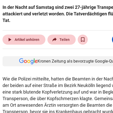
In der Nacht auf Samstag sind zwei 27-jährige Transpe
attackiert und verletzt worden. Die Tatverdächtigen fl
Tat.
play_arrow
Artikel anhören
Teilen
Kronen Zeitung als bevorzugte Google-Q
Wie die Polizei mitteilte, hatten die Beamten in der Na
der beiden auf einer Straße im Bezirk Neukölln liegend
eine stark blutende Kopfverletzung auf und war in Begl
Transperson, die über Kopfschmerzen klagte. Gemeinsa
am Ort anwesenden Ärztin versorgten die Beamten die
Transperson, bevor sie ins Krankenhaus gebracht wurde