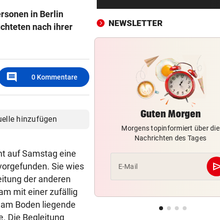
Bergsteiger stürzte 20 Meter
rsonen in Berlin
Gletscherspalte ab
NEWSLETTER
üchteten nach ihrer
CLOUD, KI & DATEN:
vor 
Wem gehört Österreichs digi
Zukunft?
comment
0
Kommentare
FÖHRENWALD IN FLAMMEN
vor 
500 Helfer kämpfen bei Gluth
gegen Inferno
Guten Morgen
uelle hinzufügen
Morgens topinformiert über die
BEI RONALDINHO-BESUCH
vor 
Nachrichten des Tages
Nächster Brasilien-Star ko
den Wörthersee
cht auf Samstag eine
se
 vorgefunden. Sie wies
E-Mail
DANK MEGA-ABLÖSE
vor 
eitung der anderen
Ex-Salzburg-Coach überni
m mit einer zufällig
Premier-League-Klub
 am Boden liegende
. Die Begleitung
CHAMPIONS-LEAGUE-QUALI
vor 