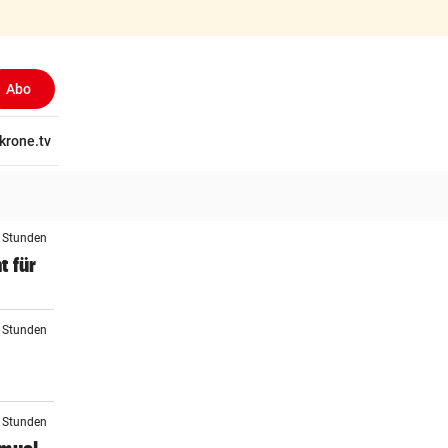
Abo
tschaft
krone.tv
Wissen
Gericht
Kolumnen
Freizeit
Reise
Ti
2 Stunden
t für
3 Stunden
3 Stunden