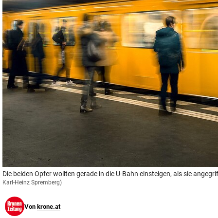
© Krone Multimedia GmbH & Co KG 2026
Muthgasse 2, 1190 Wien
Die beiden Opfer wollten gerade in die U-Bahn einsteigen, als sie angegr
Karl-Heinz Spremberg)
Von
krone.at