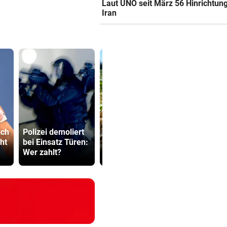
Laut UNO seit März 56 Hinrichtun
Iran
Bauernregel:
500 Helfer
ich
Polizei demoliert
Warum starker
kämpfen be
ht
bei Einsatz Türen:
Regen jetzt fatal
Gluthitze g
Wer zahlt?
wäre
Inferno