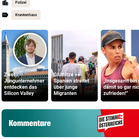
Polizei
Krankenhaus
Zwei
Gluthitze ++
Jungunternehmer
Spanien streitet
„Insgesamt bin 
entdecken das
über junge
damit so gar nic
Silicon Valley
Migranten
zufrieden!“