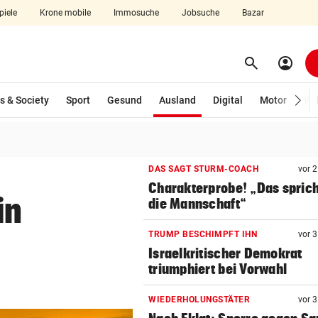
piele
Krone mobile
Immosuche
Jobsuche
Bazar
search
account_circle
Menü aufklappen
Suchen
(ausgewählt)
s & Society
Sport
Gesund
Ausland
Digital
Motor
Wir
len
DAS SAGT STURM-COACH
vor 
Charakterprobe! „Das sprich
in
die Mannschaft“
t
TRUMP BESCHIMPFT IHN
vor 
Israelkritischer Demokrat
triumphiert bei Vorwahl
WIEDERHOLUNGSTÄTER
vor 