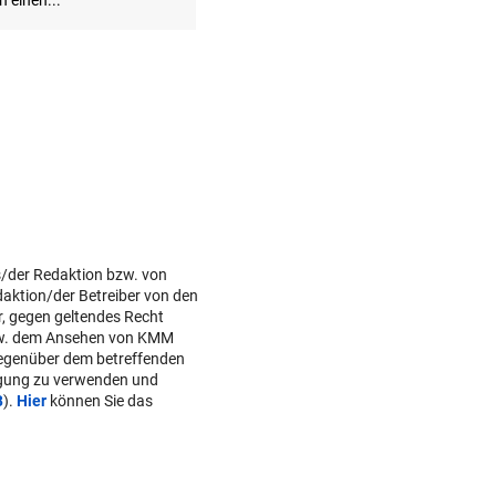
s/der Redaktion bzw. von
daktion/der Betreiber von den
r, gegen geltendes Recht
w. dem Ansehen von KMM
gegenüber dem betreffenden
lgung zu verwenden und
B
).
Hier
können Sie das