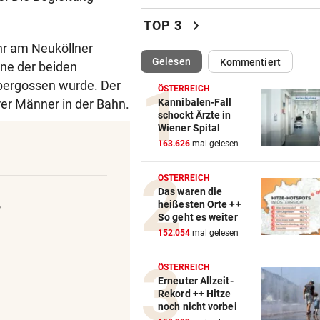
Darum spielte Sturm Graz o
chevron_right
TOP 3
Brustsponsor
Uhr am Neuköllner
(ausgewählt)
Gelesen
Kommentiert
ine der beiden
„KRONE“-INTERVIEW
vor 
Sabrina Setlur: „Mein Weg w
bergossen wurde. Der
ÖSTERREICH
hart, aber ehrlich“
er Männer in der Bahn.
Kannibalen-Fall
schockt Ärzte in
Wiener Spital
CHAMPIONS-LEAGUE-QUALI
vor 
163.626
mal gelesen
Tor-Spektakel! St. Pölten be
Young Boys Bern
ÖSTERREICH
Das waren die
WILDE FAHRT DURCH WIEN
vor 
heißesten Orte ++
“
Mann floh nach Unfall einfac
So geht es weiter
Mit Schuss gestoppt
152.054
mal gelesen
MIT FORSCHER UNTERWEGS
vor 
ÖSTERREICH
Bundespräsident zeigt: So
Erneuter Allzeit-
Rekord ++ Hitze
dramatisch ist die Lage
noch nicht vorbei