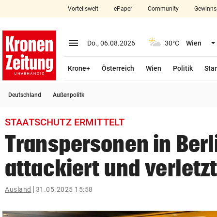
Vorteilswelt
ePaper
Community
Gewinns
close
Schließen
menu
Menü aufklappen
Do., 06.08.2026
30°C
Wien
Abonnieren
Krone+
Österreich
Wien
Politik
Star
account_circle
arrow_right
Anmelden
Deutschland
Außenpolitk
pin_drop
arrow_right
Bundesland auswäh
Wien
STAATSCHUTZ ERMITTELT
bookmark
Merkliste
Transpersonen in Berl
attackiert und verletz
Suchbegriff
search
eingeben
Ausland
31.05.2025 15:58