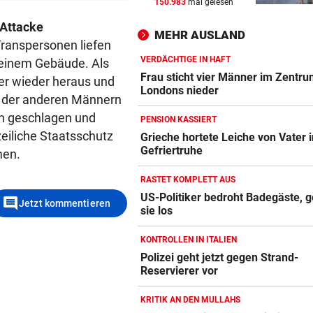
150.983
mal gelesen
WIR HATTEN 41,2 GRAD!
vor 
Erneuter Allzeit-Rekord ++ H
 Attacke
MEHR AUSLAND
noch nicht vorbei
Transpersonen liefen
VERDÄCHTIGE IN HAFT
 einem Gebäude. Als
BEAMTE SIND AM ZUG
vor 
Frau sticht vier Männer im Zentr
 er wieder heraus und
Feilschen um neue Klimahilf
Londons nieder
em der anderen Männern
geht munter weiter
en geschlagen und
PENSION KASSIERT
zeiliche Staatsschutz
POLIZEI SUCHT HINWEISE
vor 
Grieche hortete Leiche von Vater i
Gefriertruhe
men.
Goldkettenräuber von Graz:
Weitere Opfer vermutet
RASTET KOMPLETT AUS
US-Politiker bedroht Badegäste, g
comment
Jetzt kommentieren
sie los
KONTROLLEN IN ITALIEN
Polizei geht jetzt gegen Strand-
Reservierer vor
KRITIK AN DEN MULLAHS