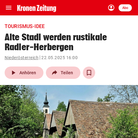
menu
account_circle
Navigation
Anmelden
Abo
close
Schließen
ein-/ausklappen
TOURISMUS-IDEE
Abonnieren
Alte Stadl werden rustikale
Radler-Herbergen
account_circle
arrow_right
Anmelden
Niederösterreich
22.05.2025 16:00
pin_drop
arrow_right
Bundesland auswäh
Wien
play_arrow
Anhören
Teilen
bookmark
Merkliste
Suchbegriff
search
eingeben