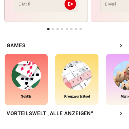
send
E-Mail
E-Mail
Abschicken
chevron_right
GAMES
Solitär
Kreuzworträtsel
Mahj
chevron_right
VORTEILSWELT „ALLE ANZEIGEN“