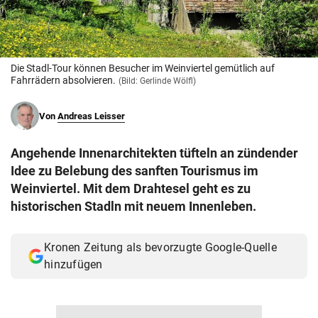
© Krone Multimedia GmbH & Co KG 2026
Muthgasse 2, 1190 Wien
Die Stadl-Tour können Besucher im Weinviertel gemütlich auf
Fahrrädern absolvieren.
(Bild: Gerlinde Wölfl)
Von
Andreas Leisser
Angehende Innenarchitekten tüfteln an zündender
Idee zu Belebung des sanften Tourismus im
Weinviertel. Mit dem Drahtesel geht es zu
historischen Stadln mit neuem Innenleben.
Kronen Zeitung als bevorzugte Google-Quelle
hinzufügen