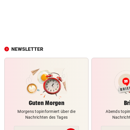
NEWSLETTER
Guten Morgen
Br
Morgens topinformiert über die
Abends topin
Nachrichten des Tages
Nachrich