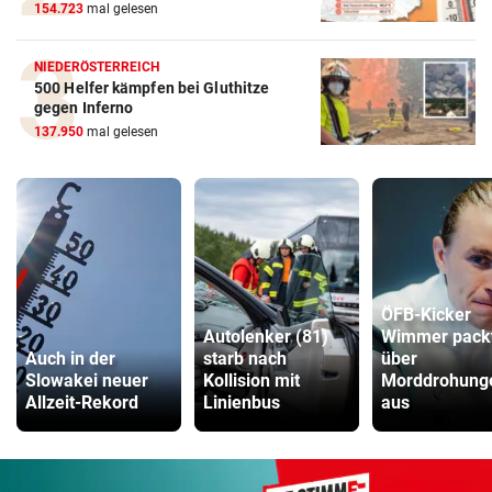
154.723
mal gelesen
NIEDERÖSTERREICH
500 Helfer kämpfen bei Gluthitze
gegen Inferno
137.950
mal gelesen
ÖFB-Kicker
Autolenker (81)
Wimmer pack
Auch in der
starb nach
über
Slowakei neuer
Kollision mit
Morddrohung
Allzeit-Rekord
Linienbus
aus