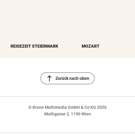
REISEZEIT STEIERMARK
MOZART
north
Zurück nach oben
© Krone Multimedia GmbH & Co KG 2026
Muthgasse 2, 1190 Wien
NaN%