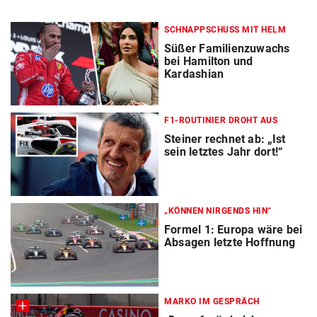
SCHNAPPSCHUSS MIT HELM
Süßer Familienzuwachs
bei Hamilton und
Kardashian
F1-ROUTINIER DROHT AUS
Steiner rechnet ab: „Ist
sein letztes Jahr dort!“
„KÖNNEN NIRGENDS HIN“
Formel 1: Europa wäre bei
Absagen letzte Hoffnung
MARKO IM GESPRÄCH