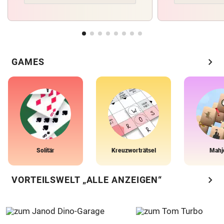
chevron_right
GAMES
Solitär
Kreuzworträtsel
Mahj
chevron_right
VORTEILSWELT „ALLE ANZEIGEN“