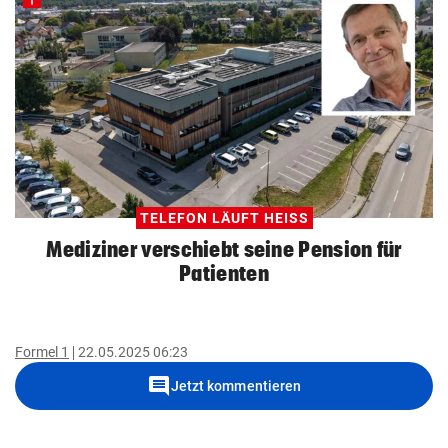
TELEFON LÄUFT HEISS
Mediziner verschiebt seine Pension für
Patienten
Formel 1
22.05.2025 06:23
comment
Jetzt kommentieren