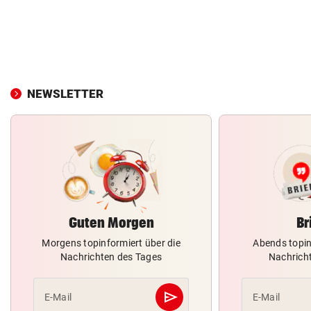
NEWSLETTER
Guten Morgen
Br
Morgens topinformiert über die
Abends topin
Nachrichten des Tages
Nachrich
send
E-Mail
E-Mail
Abschicken