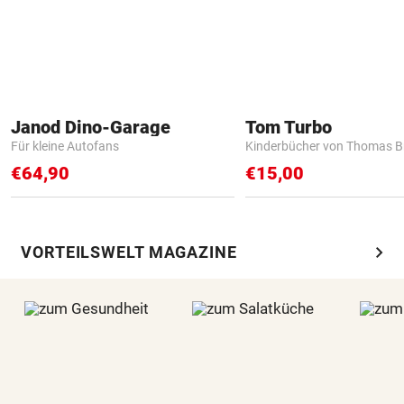
Janod Dino-Garage
Tom Turbo
Für kleine Autofans
Kinderbücher von Thomas B
€64,90
€15,00
chevron_right
VORTEILSWELT MAGAZINE