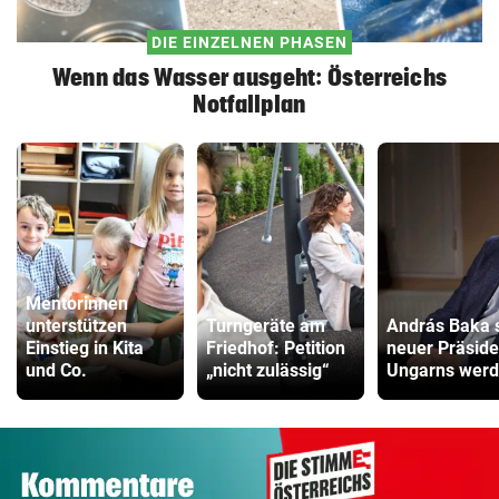
DIE EINZELNEN PHASEN
Wenn das Wasser ausgeht: Österreichs
Notfallplan
Mentorinnen
unterstützen
Turngeräte am
András Baka s
Einstieg in Kita
Friedhof: Petition
neuer Präside
und Co.
„nicht zulässig“
Ungarns wer