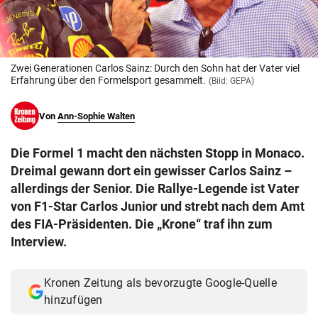
© Krone Multimedia GmbH & Co KG 2026
Muthgasse 2, 1190 Wien
Zwei Generationen Carlos Sainz: Durch den Sohn hat der Vater viel
Erfahrung über den Formelsport gesammelt.
(Bild: GEPA)
Von
Ann-Sophie Walten
Die Formel 1 macht den nächsten Stopp in Monaco.
Dreimal gewann dort ein gewisser Carlos Sainz –
allerdings der Senior. Die Rallye-Legende ist Vater
von F1-Star Carlos Junior und strebt nach dem Amt
des FIA-Präsidenten. Die „Krone“ traf ihn zum
Interview.
Kronen Zeitung als bevorzugte Google-Quelle
hinzufügen