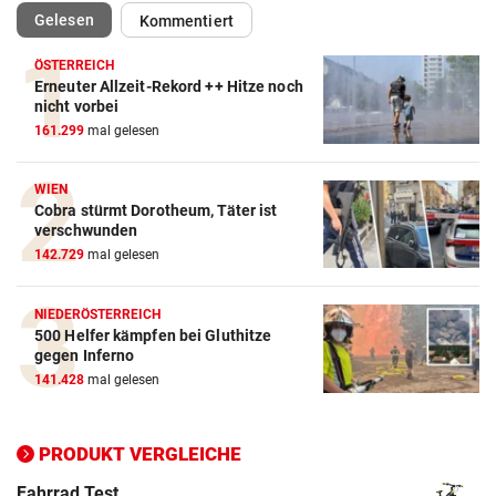
(ausgewählt)
Gelesen
Kommentiert
ÖSTERREICH
Erneuter Allzeit-Rekord ++ Hitze noch
nicht vorbei
Action-Cam Vergleich
161.299
mal gelesen
ZUM VERGLEICH
WIEN
Crosstrainer Vergleich
Cobra stürmt Dorotheum, Täter ist
ZUM VERGLEICH
verschwunden
142.729
mal gelesen
E-Bike Vergleich
ZUM VERGLEICH
NIEDERÖSTERREICH
500 Helfer kämpfen bei Gluthitze
Elektro-Scooter Vergleich
gegen Inferno
ZUM VERGLEICH
141.428
mal gelesen
Ergometer Vergleich
PRODUKT VERGLEICHE
ZUM VERGLEICH