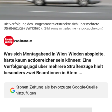
© Krone Multimedia GmbH & Co KG 2026
Muthgasse 2, 1190 Wien
Die Verfolgung des Drogenrasers erstreckte sich über mehrere
Straßenzüge (Symblbild).
(Bild: romy mitterlechner - stock.adobe.com)
Von
krone.at
Was sich Montagabend in Wien-Wieden abspielte,
hätte kaum actionreicher sein können: Eine
Verfolgungsjagd über mehrere Straßenzüge hielt
besonders zwei Beamtinnen in Atem ...
Kronen Zeitung als bevorzugte Google-Quelle
hinzufügen