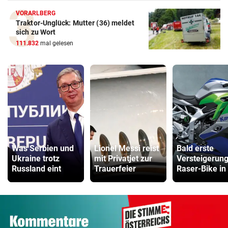
VORARLBERG
Traktor-Unglück: Mutter (36) meldet
sich zu Wort
111.832
mal gelesen
Was Serbien und
Lionel Messi reist
Bald erste
Ukraine trotz
mit Privatjet zur
Versteigerung
Russland eint
Trauerfeier
Raser-Bike in