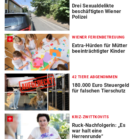
Drei Sexualdelikte
beschäftigten Wiener
Polizei
WIENER FERIENBETREUUNG
Extra-Hürden für Mütter
beeinträchtigter Kinder
42 TIERE ABGENOMMEN
180.000 Euro Steuergeld
für falschen Tierschutz
KRIZ-ZWITTKOVITS
Ruck-Nachfolgerin: „Es
war halt eine
Herrenrunde“