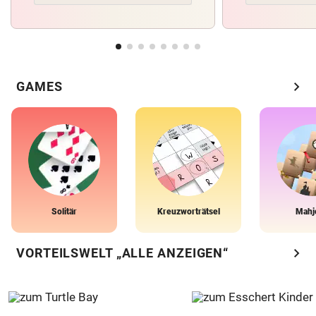
chevron_right
GAMES
Solitär
Kreuzworträtsel
Mahj
chevron_right
VORTEILSWELT „ALLE ANZEIGEN“