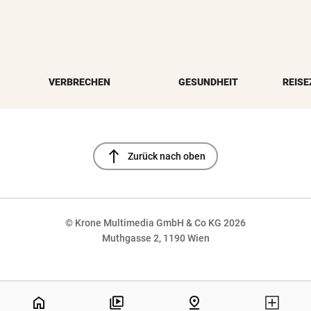
VERBRECHEN
GESUNDHEIT
REISE
north
Zurück nach oben
© Krone Multimedia GmbH & Co KG 2026
Muthgasse 2, 1190 Wien
NaN%
home
pin_drop