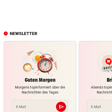
NEWSLETTER
Guten Morgen
Br
Morgens topinformiert über die
Abends topin
Nachrichten des Tages
Nachrich
send
E-Mail
E-Mail
Abschicken