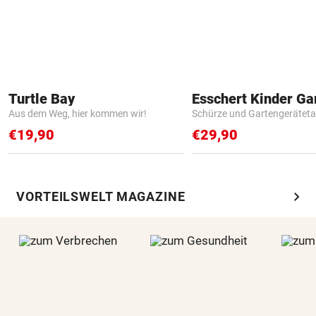
Turtle Bay
Aus dem Weg, hier kommen wir!
Schürze und Gartengerätet
€19,90
€29,90
chevron_right
VORTEILSWELT MAGAZINE