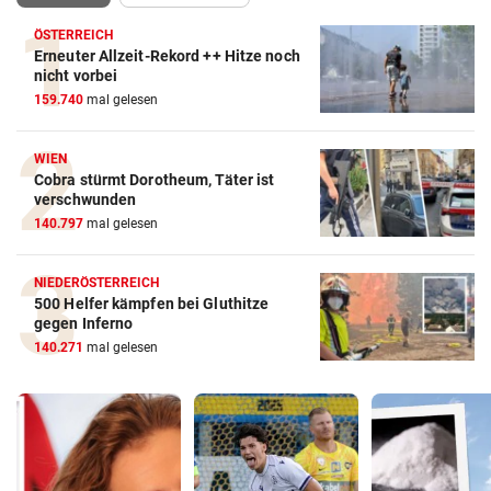
ÖSTERREICH
Erneuter Allzeit-Rekord ++ Hitze noch
nicht vorbei
159.740
mal gelesen
WIEN
Cobra stürmt Dorotheum, Täter ist
verschwunden
140.797
mal gelesen
NIEDERÖSTERREICH
500 Helfer kämpfen bei Gluthitze
gegen Inferno
140.271
mal gelesen