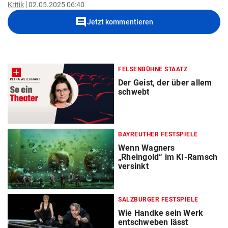
Kritik
02.05.2025 06:40
comment
Jetzt kommentieren
FELSENBÜHNE STAATZ
Der Geist, der über allem
schwebt
BAYREUTHER FESTSPIELE
Wenn Wagners
„Rheingold“ im KI-Ramsch
versinkt
SALZBURGER FESTSPIELE
Wie Handke sein Werk
entschweben lässt