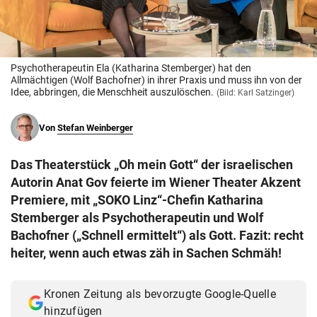
© Krone Multimedia GmbH & Co KG 2026
Muthgasse 2, 1190 Wien
Psychotherapeutin Ela (Katharina Stemberger) hat den
Allmächtigen (Wolf Bachofner) in ihrer Praxis und muss ihn von der
Idee, abbringen, die Menschheit auszulöschen.
(Bild: Karl Satzinger)
Von
Stefan Weinberger
Das Theaterstück „Oh mein Gott“ der israelischen
Autorin Anat Gov feierte im Wiener Theater Akzent
Premiere, mit „SOKO Linz“-Chefin Katharina
Stemberger als Psychotherapeutin und Wolf
Bachofner („Schnell ermittelt“) als Gott. Fazit: recht
heiter, wenn auch etwas zäh in Sachen Schmäh!
Kronen Zeitung als bevorzugte Google-Quelle
hinzufügen