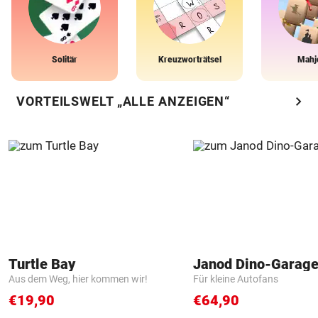
Solitär
Kreuzworträtsel
Mahj
chevron_right
VORTEILSWELT „ALLE ANZEIGEN“
Turtle Bay
Janod Dino-Garag
Aus dem Weg, hier kommen wir!
Für kleine Autofans
€19,90
€64,90