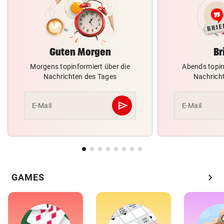
Guten Morgen
Br
Morgens topinformiert über die
Abends topin
Nachrichten des Tages
Nachrich
send
E-Mail
E-Mail
Abschicken
chevron_right
GAMES