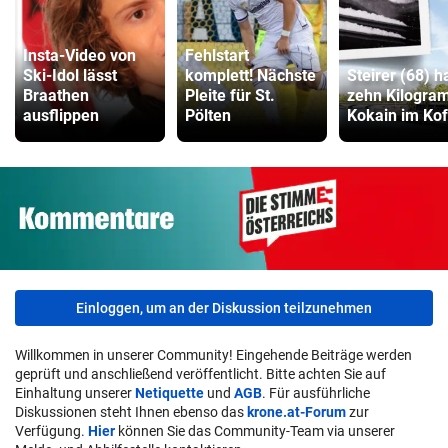
Insta-Video von
Fehlstart
Ski-Idol lässt
komplett! Nächste
Steirer (68) h
Braathen
Pleite für St.
zehn Kilogr
ausflippen
Pölten
Kokain im Kof
Einloggen, um an der Diskussion teilzunehmen
Willkommen in unserer Community! Eingehende Beiträge werden
geprüft und anschließend veröffentlicht. Bitte achten Sie auf
Einhaltung unserer
Netiquette
und
AGB
. Für ausführliche
Diskussionen steht Ihnen ebenso das
krone.at-Forum
zur
Verfügung.
Hier
können Sie das Community-Team via unserer