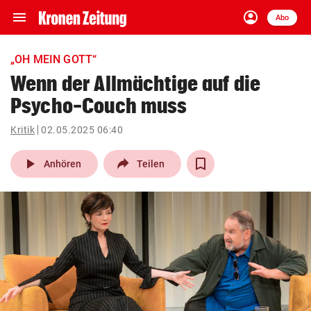
menu
account_circle
Navigation
Anmelden
Abo
close
Schließen
ein-/ausklappen
„OH MEIN GOTT“
Abonnieren
Wenn der Allmächtige auf die
Psycho-Couch muss
account_circle
arrow_right
Anmelden
Kritik
02.05.2025 06:40
pin_drop
arrow_right
Bundesland auswäh
Wien
play_arrow
Anhören
Teilen
bookmark
Merkliste
Suchbegriff
search
eingeben