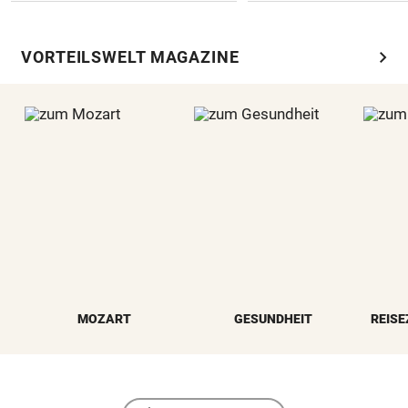
chevron_right
VORTEILSWELT MAGAZINE
MOZART
GESUNDHEIT
REISE