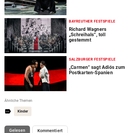
BAYREUTHER FESTSPIELE
Richard Wagners
„Schreihals“, toll
gestemmt
SALZBURGER FESTSPIELE
„Carmen“ sagt Adiós zum
Postkarten-Spanien
Ähnliche Themen
Kinder
(ausgewählt)
Gelesen
Kommentiert