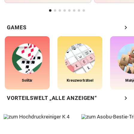
chevron_right
GAMES
Solitär
Kreuzworträtsel
Mahj
chevron_right
VORTEILSWELT „ALLE ANZEIGEN“