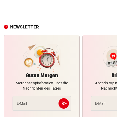
NEWSLETTER
Guten Morgen
Br
Morgens topinformiert über die
Abends topin
Nachrichten des Tages
Nachrich
send
E-Mail
E-Mail
Abschicken