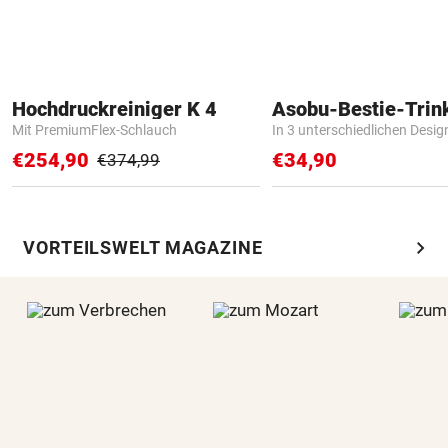
Hochdruckreiniger K 4
Asobu-Bestie-Trin
Mit PremiumFlex-Schlauch
In 3 unterschiedlichen Desig
€254,90
€34,90
€374,99
chevron_right
VORTEILSWELT MAGAZINE