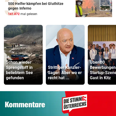
500 Helfer kämpfen bei Gluthitze
gegen Inferno
141.072
mal gelesen
Schon wieder
Über 80
Sprengstoff in
Strittiger Kanzler-
Bewerbungen
beliebtem See
Sager: Aber wo er
Startup-Szen
gefunden
recht hat ...
Gast in Kitz