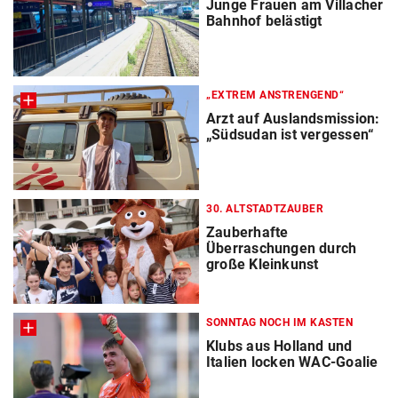
Junge Frauen am Villacher
Bahnhof belästigt
„EXTREM ANSTRENGEND“
Arzt auf Auslandsmission:
„Südsudan ist vergessen“
30. ALTSTADTZAUBER
Zauberhafte
Überraschungen durch
große Kleinkunst
SONNTAG NOCH IM KASTEN
Klubs aus Holland und
Italien locken WAC-Goalie