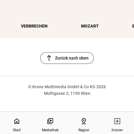
VERBRECHEN
MOZART
north
Zurück nach oben
© Krone Multimedia GmbH & Co KG 2026
Muthgasse 2, 1190 Wien
NaN%
home
pin_drop
Start
Mediathek
Region
Krone+