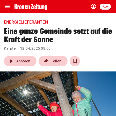
menu
account_circle
Navigation
Anmelden
Abo
close
Schließen
ein-/ausklappen
ENERGIELIEFERANTEN
Abonnieren
Eine ganze Gemeinde setzt auf die
Kraft der Sonne
account_circle
arrow_right
Anmelden
Kärnten
12.04.2025 08:00
pin_drop
arrow_right
Bundesland auswäh
Wien
play_arrow
Anhören
Teilen
bookmark
Merkliste
Suchbegriff
search
eingeben