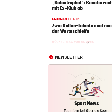
„Katastrophal“: Benatia rec
mit Ex-Klub ab
LIZENZEN FEHLEN
Zwei Bullen-Talente sind noc
der Warteschleife
RÜCKSCHLAG VOR US OPEN
Sabalenka und Pegula in Tor
früh ausgeschieden
NEWSLETTER
SEGELN:
OeSV-Duos bei Olympia-Test
LA auf Endrang acht
WIE EINST DER VATER
Top-Talent klopft in deutsch
Bundesliga an
Sport News
Topinformiert über die Sport-
SCHLUSSTAG WARTET