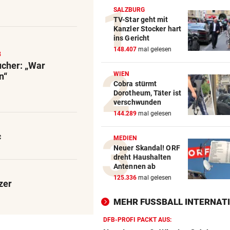
SALZBURG
TV-Star geht mit
Kanzler Stocker hart
ins Gericht
148.407
mal gelesen
8
cher: „War
WIEN
n“
Cobra stürmt
Dorotheum, Täter ist
verschwunden
144.289
mal gelesen
c
MEDIEN
Neuer Skandal! ORF
dreht Haushalten
Antennen ab
125.336
mal gelesen
zer
MEHR FUSSBALL INTERNATI
DFB-PROFI PACKT AUS: