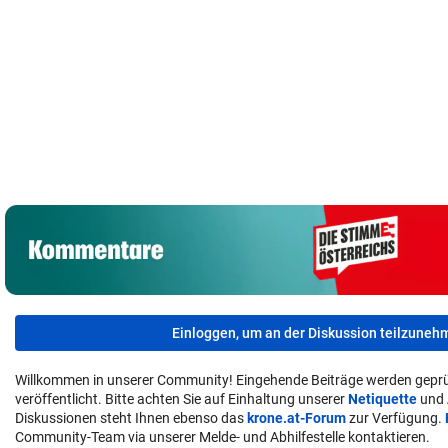
Brandalarm
Diese Regeln
Niedrigwasser
wegen
gelten ab sofort
legte Kriegstote in
Schädlingsbekäm
für die Real-
Budapest frei
pfungsmittel
Spieler
Einloggen, um an der Diskussion teilzuneh
Willkommen in unserer Community! Eingehende Beiträge werden geprü
veröffentlicht. Bitte achten Sie auf Einhaltung unserer
Netiquette
und
Diskussionen steht Ihnen ebenso das
krone.at-Forum
zur Verfügung.
Community-Team via unserer Melde- und Abhilfestelle kontaktieren.