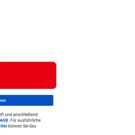
Zwei Bullen-
Sabalenka und
Talente sind noch
Pegula in Toronto
Drohung: 3
in der
früh
Besucher 
Warteschleife
ausgeschieden
Festival ve
men
ft und anschließend
AGB
. Für ausführliche
Hier
können Sie das