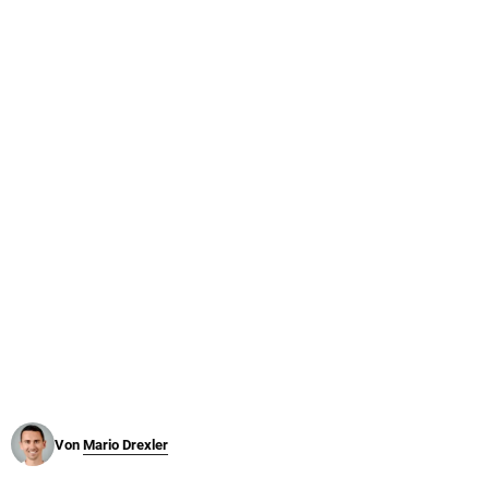
© Krone Multimedia GmbH & Co KG 2026
Muthgasse 2, 1190 Wien
Von
Mario Drexler