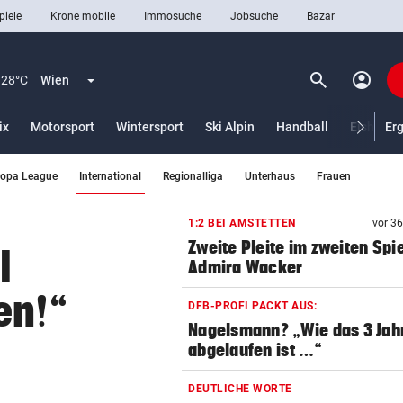
piele
Krone mobile
Immosuche
Jobsuche
Bazar
search
account_circle
Menü aufklappen
Suchen
28°C
Wien
ix
Motorsport
Wintersport
Ski Alpin
Handball
Eishocke
Er
(ausgewählt)
ropa League
International
Regionalliga
Unterhaus
Frauen
len
1:2 BEI AMSTETTEN
vor 3
Zweite Pleite im zweiten Spie
l
Admira Wacker
en!“
DFB-PROFI PACKT AUS:
Nagelsmann? „Wie das 3 Jah
abgelaufen ist …“
DEUTLICHE WORTE