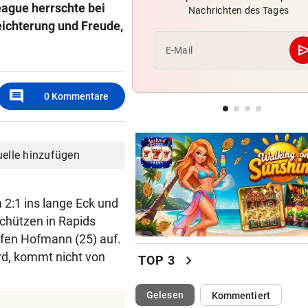
eague herrschte bei
Nachrichten des Tages
Röber am Podest, „Captain C
ichterung und Freude,
stark verbessert
se
E-Mail
MOURINHO GREIFT DURCH
Diese Regeln gelten ab sofor
die Real-Spieler
comment
0
Kommentare
VEREIN NIMMT ABSCHIED
Steirischer Unterligist traue
uelle hinzufügen
19-Jährigen
 2:1 ins lange Eck und
chützen in Rapids
ffen Hofmann (25) auf.
ird, kommt nicht von
chevron_right
TOP 3
(ausgewählt)
Gelesen
Kommentiert