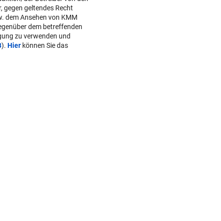
r, gegen geltendes Recht
w. dem Ansehen von KMM
gegenüber dem betreffenden
lgung zu verwenden und
B
).
Hier
können Sie das