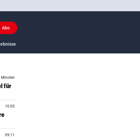
Abo
y
gebnisse
US-Sport
6 Minuten
l für
10:05
re
09:11