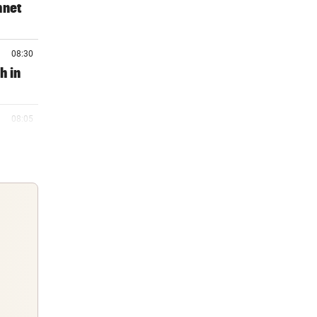
hnet
08:30
h in
08:05
onto
08:02
 vor
07:58
Guten Morgen
er
Morgens topinformiert über die
Nachrichten des Tages
07:47