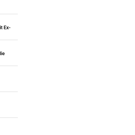
t Ex-
die