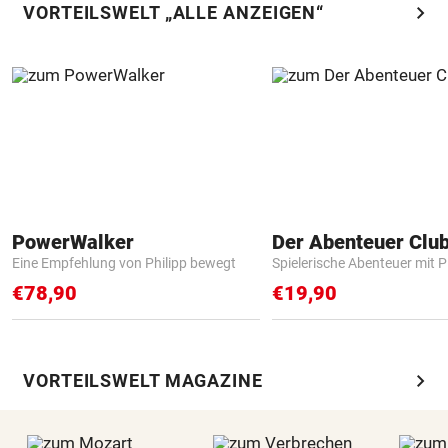
chevron_right
VORTEILSWELT „ALLE ANZEIGEN“
PowerWalker
Der Abenteuer Clu
Eine Empfehlung von Philipp bewegt
Spielerische Abenteuer mit P
€78,90
€19,90
chevron_right
VORTEILSWELT MAGAZINE