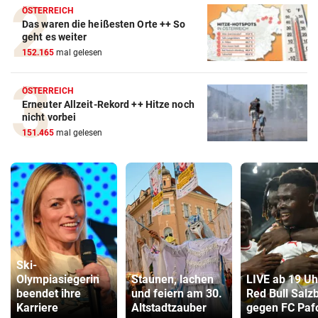
ÖSTERREICH
Das waren die heißesten Orte ++ So
geht es weiter
152.165
mal gelesen
ÖSTERREICH
Erneuter Allzeit-Rekord ++ Hitze noch
nicht vorbei
151.465
mal gelesen
Ski-
Olympiasiegerin
Staunen, lachen
LIVE ab 19 Uh
beendet ihre
und feiern am 30.
Red Bull Salz
Karriere
Altstadtzauber
gegen FC Paf