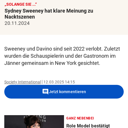
„SOLANGE SIE ...“
Sydney Sweeney hat klare Meinung zu
Nacktszenen
20.11.2024
Sweeney und Davino sind seit 2022 verlobt. Zuletzt
wurden die Schauspielerin und der Gastronom im
Jänner gemeinsam in New York gesichtet.
Society International
12.03.2025 14:15
comment
Jetzt kommentieren
GANZ NEBENBEI
Role Model bestätigt