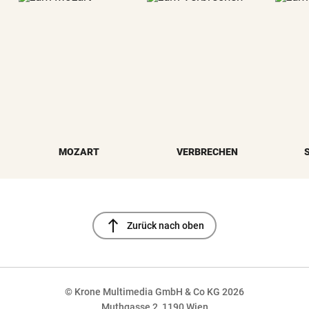
MOZART
VERBRECHEN
north
Zurück nach oben
© Krone Multimedia GmbH & Co KG 2026
Muthgasse 2, 1190 Wien