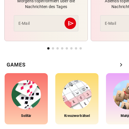
Morgens topinformiert über die
Abends topin
Nachrichten des Tages
Nachrich
send
E-Mail
E-Mail
Abschicken
chevron_right
GAMES
Solitär
Kreuzworträtsel
Mahj