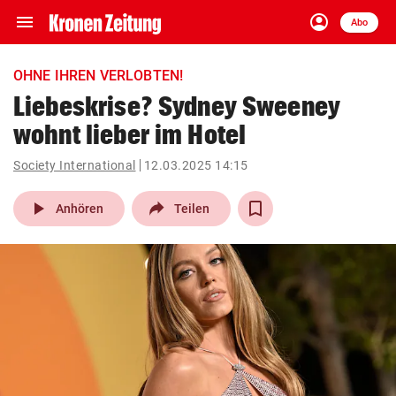
menu
account_circle
Navigation
Anmelden
Abo
close
Schließen
ein-/ausklappen
OHNE IHREN VERLOBTEN!
Abonnieren
Liebeskrise? Sydney Sweeney
wohnt lieber im Hotel
account_circle
arrow_right
Anmelden
Society International
12.03.2025 14:15
pin_drop
arrow_right
Bundesland auswäh
Wien
play_arrow
Anhören
Teilen
bookmark
Merkliste
Suchbegriff
search
eingeben