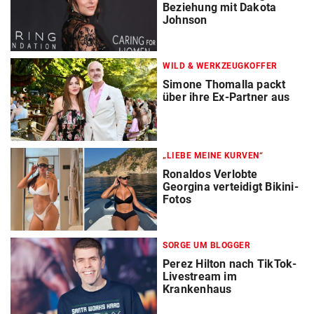
Beziehung mit Dakota
Johnson
WILD & WERKZEUGKOFFER
Simone Thomalla packt
über ihre Ex-Partner aus
„LIEBE MEINE KURVEN“
Ronaldos Verlobte
Georgina verteidigt Bikini-
Fotos
SORGE UM BLOGGER
Perez Hilton nach TikTok-
Livestream im
Krankenhaus