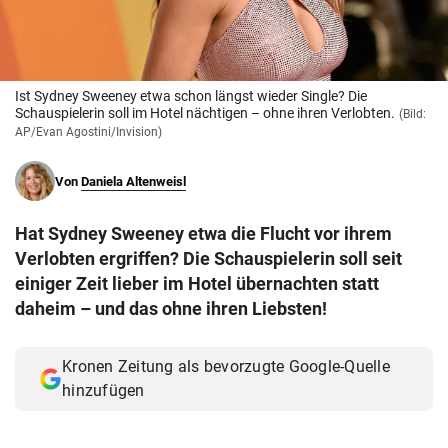
© Krone Multimedia GmbH & Co KG 2026
Muthgasse 2, 1190 Wien
Ist Sydney Sweeney etwa schon längst wieder Single? Die
Schauspielerin soll im Hotel nächtigen – ohne ihren Verlobten.
(Bild:
AP/Evan Agostini/Invision)
Von
Daniela Altenweisl
Hat Sydney Sweeney etwa die Flucht vor ihrem
Verlobten ergriffen? Die Schauspielerin soll seit
einiger Zeit lieber im Hotel übernachten statt
daheim – und das ohne ihren Liebsten!
Kronen Zeitung als bevorzugte Google-Quelle
hinzufügen