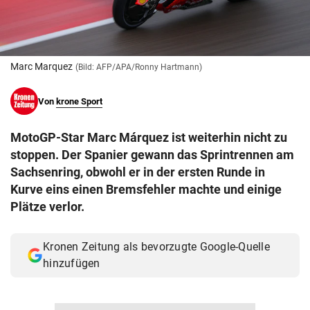
© Krone Multimedia GmbH & Co KG 2026
Muthgasse 2, 1190 Wien
Marc Marquez
(Bild: AFP/APA/Ronny Hartmann)
Von
krone Sport
MotoGP-Star Marc Márquez ist weiterhin nicht zu
stoppen. Der Spanier gewann das Sprintrennen am
Sachsenring, obwohl er in der ersten Runde in
Kurve eins einen Bremsfehler machte und einige
Plätze verlor.
Kronen Zeitung als bevorzugte Google-Quelle
hinzufügen