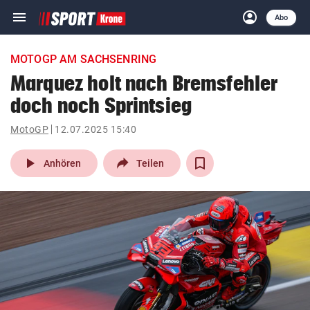
menu
account_circle
Navigation
Anmelden
Abo
close
Schließen
ein-/ausklappen
MOTOGP AM SACHSENRING
Abonnieren
Marquez holt nach Bremsfehler
doch noch Sprintsieg
account_circle
arrow_right
Anmelden
MotoGP
12.07.2025 15:40
pin_drop
arrow_right
Bundesland auswäh
Wien
play_arrow
Anhören
Teilen
bookmark
Merkliste
Suchbegriff
search
eingeben