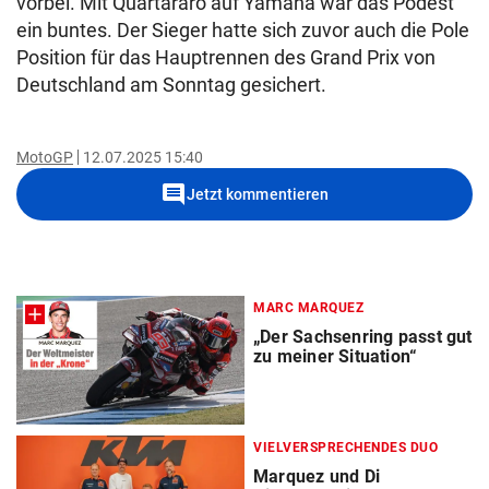
vorbei. Mit Quartararo auf Yamaha war das Podest
ein buntes. Der Sieger hatte sich zuvor auch die Pole
Position für das Hauptrennen des Grand Prix von
Deutschland am Sonntag gesichert.
MotoGP
12.07.2025 15:40
comment
Jetzt kommentieren
MARC MARQUEZ
„Der Sachsenring passt gut
zu meiner Situation“
VIELVERSPRECHENDES DUO
Marquez und Di