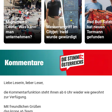
Migranten in
Red Bull Salz
Ceuta: Was kann
Messerangriff im
hat neuen
man
Cityjet: Held
Tormann
unternehmen?
wurde gewürdigt
gefunden
Liebe Leserin, lieber Leser,
die Kommentarfunktion steht Ihnen ab 6 Uhr wieder wie gewohnt
zur Verfügung.
Mit freundlichen Grüßen
das krone.at-Team