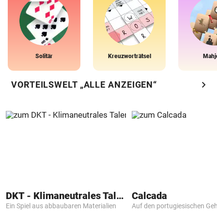
Solitär
Kreuzworträtsel
Mahj
chevron_right
VORTEILSWELT „ALLE ANZEIGEN“
DKT - Klimaneutrales Talent
Calcada
Ein Spiel aus abbaubaren Materialien
Auf den portugiesischen G