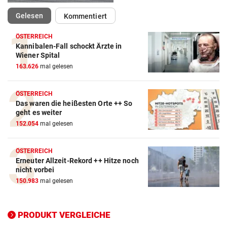
(ausgewählt)
Gelesen
Kommentiert
ÖSTERREICH
Kannibalen-Fall schockt Ärzte in
Action-Cam Vergleich
Wiener Spital
163.626
mal gelesen
ZUM VERGLEICH
Crosstrainer Vergleich
ÖSTERREICH
Das waren die heißesten Orte ++ So
ZUM VERGLEICH
geht es weiter
152.054
mal gelesen
E-Bike Vergleich
ZUM VERGLEICH
ÖSTERREICH
Erneuter Allzeit-Rekord ++ Hitze noch
Elektro-Scooter Vergleich
nicht vorbei
ZUM VERGLEICH
150.983
mal gelesen
Ergometer Vergleich
ZUM VERGLEICH
PRODUKT VERGLEICHE