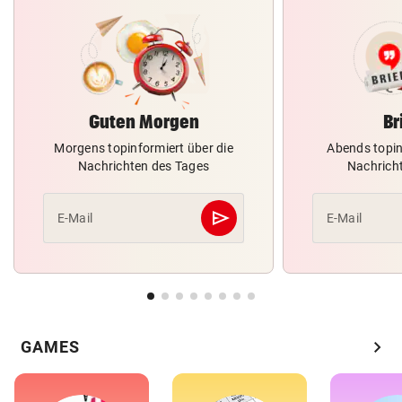
Guten Morgen
Br
Morgens topinformiert über die
Abends topin
Nachrichten des Tages
Nachrich
send
E-Mail
E-Mail
Abschicken
chevron_right
GAMES