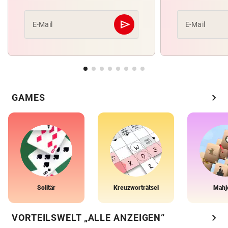
send
E-Mail
E-Mail
Abschicken
chevron_right
GAMES
Solitär
Kreuzworträtsel
Mahj
chevron_right
VORTEILSWELT „ALLE ANZEIGEN“