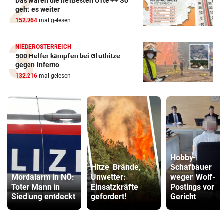
Das waren die heißesten Orte ++ So
geht es weiter
152.964
mal gelesen
NIEDERÖSTERREICH
500 Helfer kämpfen bei Gluthitze
gegen Inferno
132.216
mal gelesen
Hobby-
Hitze, Brände,
Schafbauer
Mordalarm in NÖ:
Unwetter:
wegen Wolf-
Toter Mann in
Einsatzkräfte
Postings vor
Siedlung entdeckt
gefordert!
Gericht