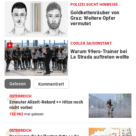
POLIZEI SUCHT HINWEISE
Goldkettenräuber von
Graz: Weitere Opfer
vermutet
COOLER SAISONSTART
Warum 99ers-Trainer bei
La Strada auftreten wollte
(ausgewählt)
Gelesen
Kommentiert
ÖSTERREICH
Erneuter Allzeit-Rekord ++ Hitze noch
nicht vorbei
152.983
mal gelesen
ÖSTERREICH