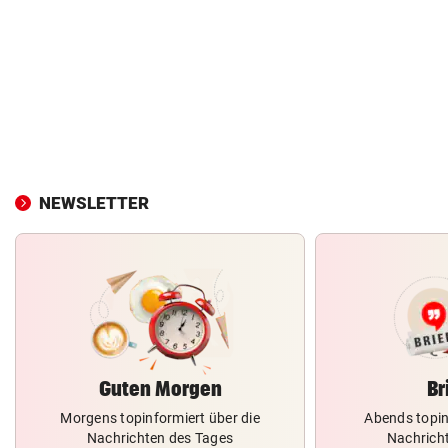
NEWSLETTER
Guten Morgen
Br
Morgens topinformiert über die
Abends topin
Nachrichten des Tages
Nachrich