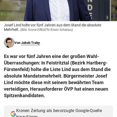
© Krone Multimedia GmbH & Co KG 2026
Muthgasse 2, 1190 Wien
Josef Lind holte vor fünf Jahren aus dem Stand die absolute
Mehrheit.
(Bild: Krone KREATIV/Erwin Scheriau)
Von
Jakob Traby
Es war vor fünf Jahren eine der großen Wahl-
Überraschungen: In Feistritztal (Bezirk Hartberg-
Fürstenfeld) holte die Liste Lind aus dem Stand die
absolute Mandatsmehrheit. Bürgermeister Josef
Lind möchte diese mit seinem bewährten Team
verteidigen, Herausforderer ÖVP hat einen neuen
Spitzenkandidaten.
Kronen Zeitung als bevorzugte Google-Quelle
hinzufügen