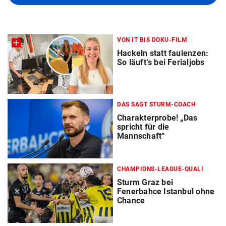
VON IT BIS DOKU-FILM
Hackeln statt faulenzen:
So läuft‘s bei Ferialjobs
DAS SAGT STURM-COACH
Charakterprobe! „Das
spricht für die
Mannschaft“
CHAMPIONS-LEAGUE-QUALI
Sturm Graz bei
Fenerbahce Istanbul ohne
Chance