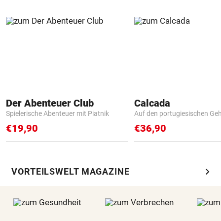
Der Abenteuer Club
Calcada
Spielerische Abenteuer mit Piatnik
Auf den portugiesischen G
€19,90
€36,90
chevron_right
VORTEILSWELT MAGAZINE