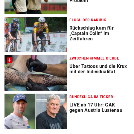
Problem
FLUCH DER KARIBIK
Rückschlag kam für
„Captain Colin“ im
Zeitfahren
ZWISCHEN HIMMEL & ERDE
Über Tattoos und die Krux
mit der Individualität
BUNDESLIGA IM TICKER
LIVE ab 17 Uhr: GAK
gegen Austria Lustenau