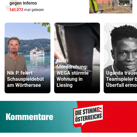
gegen Inferno
141.272
mal gelesen
Nach
Morddrohung:
Nik P. feiert
WEGA stürmte
Uganda trauer
Schauspieldebüt
Wohnung in
Teamspieler b
am Wörthersee
Liesing
Überfall ermo