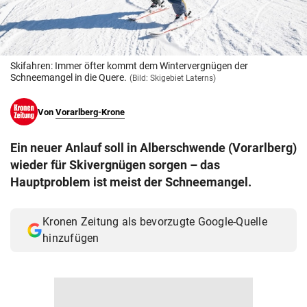
© Krone Multimedia GmbH & Co KG 2026
Muthgasse 2, 1190 Wien
Skifahren: Immer öfter kommt dem Wintervergnügen der
Schneemangel in die Quere.
(Bild: Skigebiet Laterns)
Von
Vorarlberg-Krone
Ein neuer Anlauf soll in Alberschwende (Vorarlberg)
wieder für Skivergnügen sorgen – das
Hauptproblem ist meist der Schneemangel.
Kronen Zeitung als bevorzugte Google-Quelle
hinzufügen