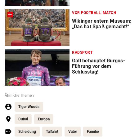
VOR FOOTBALL-MATCH
Wikinger entern Museum:
„Das hat Spaß gemacht!“
RADSPORT
Gall behauptet Burgos-
Führung vor dem
Schlusstag!
Ähnliche Themen
Tiger Woods
Dubai
Europa
Scheidung
Talfahrt
Vater
Familie