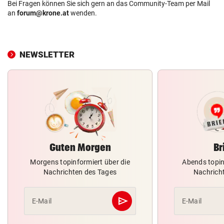
Bei Fragen können Sie sich gern an das Community-Team per Mail
an
forum@krone.at
wenden.
NEWSLETTER
Guten Morgen
Br
Morgens topinformiert über die
Abends topin
Nachrichten des Tages
Nachrich
send
E-Mail
E-Mail
Abschicken