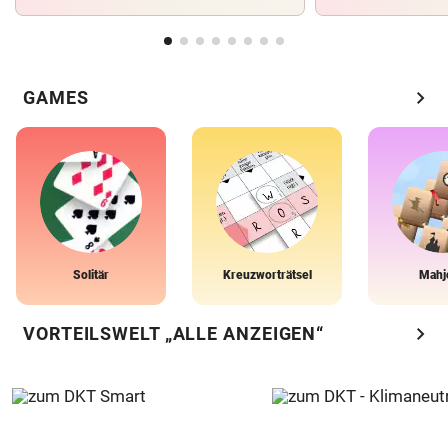
chevron_right
GAMES
Solitär
Kreuzworträtsel
Mahj
chevron_right
VORTEILSWELT „ALLE ANZEIGEN“