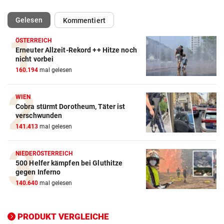
(ausgewählt)
Gelesen
Kommentiert
ÖSTERREICH
Erneuter Allzeit-Rekord ++ Hitze noch
Action-Cam Vergleich
nicht vorbei
160.194
mal gelesen
ZUM VERGLEICH
Crosstrainer Vergleich
WIEN
Cobra stürmt Dorotheum, Täter ist
ZUM VERGLEICH
verschwunden
141.413
mal gelesen
E-Bike Vergleich
ZUM VERGLEICH
NIEDERÖSTERREICH
500 Helfer kämpfen bei Gluthitze
Elektro-Scooter Vergleich
gegen Inferno
ZUM VERGLEICH
140.640
mal gelesen
Ergometer Vergleich
ZUM VERGLEICH
PRODUKT VERGLEICHE