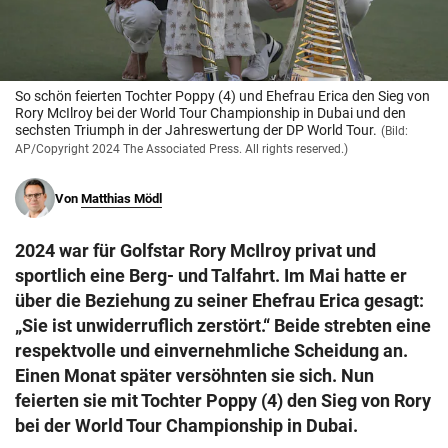
© Krone Multimedia GmbH & Co KG 2026
Muthgasse 2, 1190 Wien
So schön feierten Tochter Poppy (4) und Ehefrau Erica den Sieg von
Rory McIlroy bei der World Tour Championship in Dubai und den
sechsten Triumph in der Jahreswertung der DP World Tour.
(Bild:
AP/Copyright 2024 The Associated Press. All rights reserved.)
Von
Matthias Mödl
2024 war für Golfstar Rory McIlroy privat und
sportlich eine Berg- und Talfahrt. Im Mai hatte er
über die Beziehung zu seiner Ehefrau Erica gesagt:
„Sie ist unwiderruflich zerstört.“ Beide strebten eine
respektvolle und einvernehmliche Scheidung an.
Einen Monat später versöhnten sie sich. Nun
feierten sie mit Tochter Poppy (4) den Sieg von Rory
bei der World Tour Championship in Dubai.