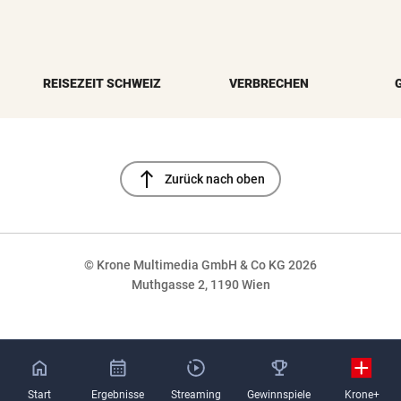
REISEZEIT SCHWEIZ
VERBRECHEN
north
Zurück nach oben
© Krone Multimedia GmbH & Co KG 2026
Muthgasse 2, 1190 Wien
NaN%
Start
Ergebnisse
Streaming
Gewinnspiele
Krone+