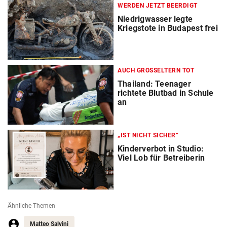
WERDEN JETZT BEERDIGT
Niedrigwasser legte
Kriegstote in Budapest frei
AUCH GROSSELTERN TOT
Thailand: Teenager
richtete Blutbad in Schule
an
„IST NICHT SICHER“
Kinderverbot in Studio:
Viel Lob für Betreiberin
Ähnliche Themen
Matteo Salvini