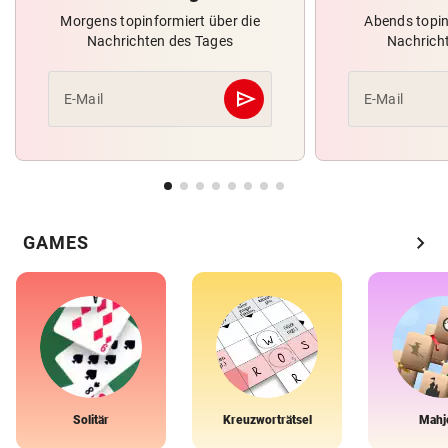
Morgens topinformiert über die
Abends topin
Nachrichten des Tages
Nachrich
send
E-Mail
E-Mail
Abschicken
chevron_right
GAMES
Solitär
Kreuzworträtsel
Mahj