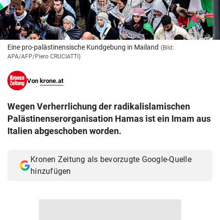
© Krone Multimedia GmbH & Co KG 2026
Muthgasse 2, 1190 Wien
Eine pro-palästinensische Kundgebung in Mailand
(Bild:
APA/AFP/Piero CRUCIATTI)
Von
krone.at
Wegen Verherrlichung der radikalislamischen
Palästinenserorganisation Hamas ist ein Imam aus
Italien abgeschoben worden.
Kronen Zeitung als bevorzugte Google-Quelle
hinzufügen