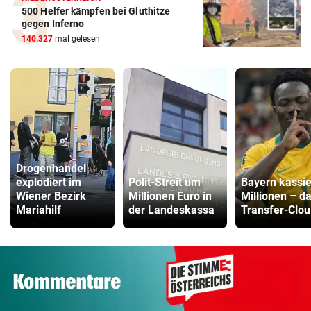
500 Helfer kämpfen bei Gluthitze
gegen Inferno
140.327
mal gelesen
Drogenhandel
explodiert im
Polit-Streit um
Bayern kassie
Wiener Bezirk
Millionen Euro in
Millionen – d
Mariahilf
der Landeskassa
Transfer-Clou