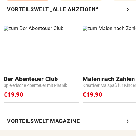
chevron_right
VORTEILSWELT „ALLE ANZEIGEN“
Der Abenteuer Club
Spielerische Abenteuer mit Piatnik
Kreativer Malspaß für Kinde
€19,90
€19,90
chevron_right
VORTEILSWELT MAGAZINE