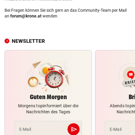
Bei Fragen können Sie sich gern an das Community-Team per Mail
an
forum@krone.at
wenden.
NEWSLETTER
Guten Morgen
Br
Morgens topinformiert über die
Abends topin
Nachrichten des Tages
Nachrich
send
E-Mail
E-Mail
Abschicken