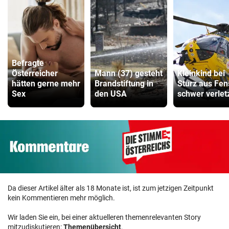
Befragte
Österreicher
Mann (37) gesteht
Kleinkind bei
hätten gerne mehr
Brandstiftung in
Sturz aus Fen
Sex
den USA
schwer verlet
Da dieser Artikel älter als 18 Monate ist, ist zum jetzigen Zeitpunkt
kein Kommentieren mehr möglich.
Wir laden Sie ein, bei einer aktuelleren themenrelevanten Story
mitzudiskutieren:
Themenübersicht
.