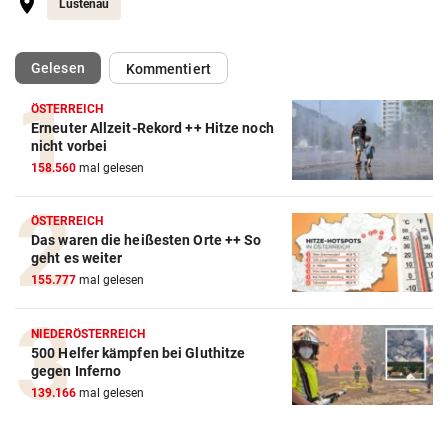
Lustenau
(ausgewählt)
Gelesen
Kommentiert
ÖSTERREICH
Erneuter Allzeit-Rekord ++ Hitze noch
Action-Cam Vergleich
nicht vorbei
158.560
mal gelesen
ZUM VERGLEICH
Crosstrainer Vergleich
ÖSTERREICH
Das waren die heißesten Orte ++ So
ZUM VERGLEICH
geht es weiter
155.777
mal gelesen
E-Bike Vergleich
ZUM VERGLEICH
NIEDERÖSTERREICH
500 Helfer kämpfen bei Gluthitze
Elektro-Scooter Vergleich
gegen Inferno
ZUM VERGLEICH
139.166
mal gelesen
Ergometer Vergleich