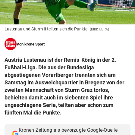
© Krone Multimedia GmbH & Co KG 2026
Muthgasse 2, 1190 Wien
Lustenau und Sturm II teilten sich die Punkte.
(Bild: GEPA)
Von
krone Sport
Austria Lustenau ist der Remis-König in der 2.
Fußball-Liga. Die aus der Bundesliga
abgestiegenen Vorarlberger trennten sich am
Samstag im Ausweichquartier in Bregenz von der
zweiten Mannschaft von Sturm Graz torlos,
behielten damit auch im siebenten Spiel ihre
ungeschlagene Serie, teilten aber schon zum
fünften Mal die Punkte.
Kronen Zeitung als bevorzugte Google-Quelle