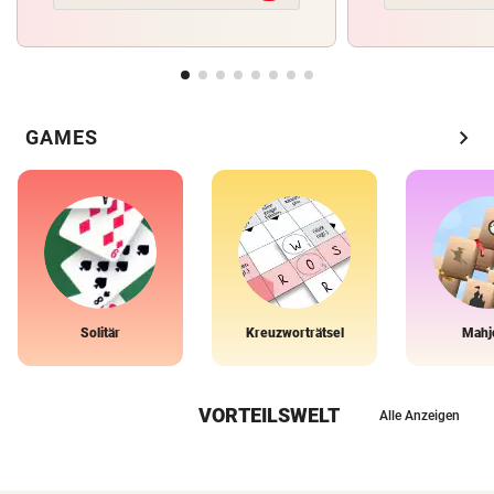
chevron_right
GAMES
Solitär
Kreuzworträtsel
Mahj
VORTEILSWELT
Alle Anzeigen