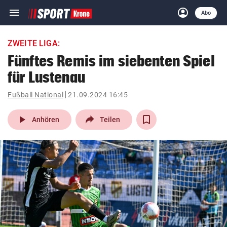
menu
account_circle
Navigation
Anmelden
Abo
close
Schließen
ein-/ausklappen
ZWEITE LIGA:
Abonnieren
Fünftes Remis im siebenten Spiel
für Lustenau
account_circle
arrow_right
Anmelden
Fußball National
21.09.2024 16:45
pin_drop
arrow_right
Bundesland auswäh
Wien
play_arrow
Anhören
Teilen
bookmark
Merkliste
Suchbegriff
search
eingeben