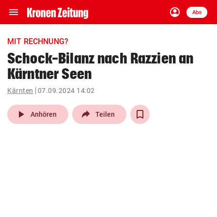
menu
account_circle
Navigation
Anmelden
Abo
close
Schließen
ein-/ausklappen
MIT RECHNUNG?
Abonnieren
Schock-Bilanz nach Razzien an
Kärntner Seen
account_circle
arrow_right
Anmelden
Kärnten
07.09.2024 14:02
pin_drop
arrow_right
Bundesland auswäh
Wien
play_arrow
Anhören
Teilen
bookmark
Merkliste
Suchbegriff
search
eingeben