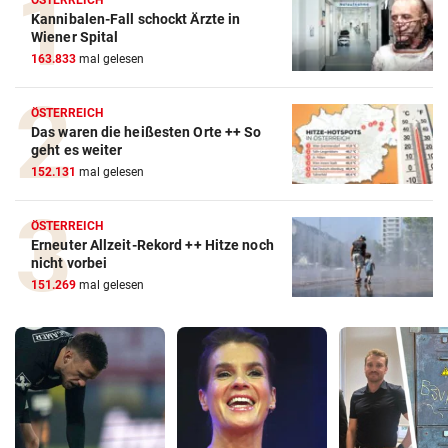
Kannibalen-Fall schockt Ärzte in
Wiener Spital
163.833
mal gelesen
ÖSTERREICH
Das waren die heißesten Orte ++ So
geht es weiter
152.131
mal gelesen
ÖSTERREICH
Erneuter Allzeit-Rekord ++ Hitze noch
nicht vorbei
151.269
mal gelesen