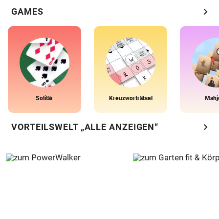
chevron_right
GAMES
Solitär
Kreuzworträtsel
Mahj
chevron_right
VORTEILSWELT „ALLE ANZEIGEN“