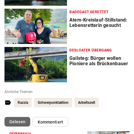
BADEGAST GERETTET
Atem-Kreislauf-Stillstand:
Lebensretterin gesucht
DESLOATER ÜBERGANG
Gailsteg: Bürger wollen
Pioniere als Brückenbauer
Ähnliche Themen
Razzia
Schwerpunktaktion
Arbeitszeit
(ausgewählt)
Gelesen
Kommentiert
ÖSTERREICH