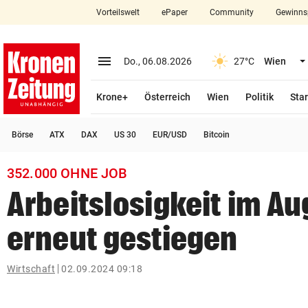
Vorteilswelt
ePaper
Community
Gewinns
close
Schließen
menu
Menü aufklappen
Do., 06.08.2026
27°C
Wien
Abonnieren
Krone+
Österreich
Wien
Politik
Star
account_circle
arrow_right
Anmelden
Börse
ATX
DAX
US 30
EUR/USD
Bitcoin
pin_drop
arrow_right
Bundesland auswäh
Wien
352.000 OHNE JOB
bookmark
Merkliste
Arbeitslosigkeit im Au
erneut gestiegen
Suchbegriff
search
eingeben
Wirtschaft
02.09.2024 09:18