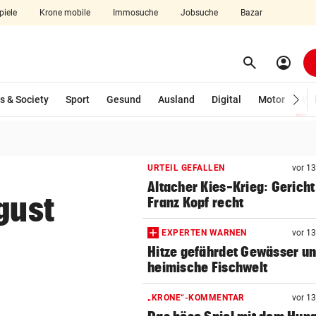
piele
Krone mobile
Immosuche
Jobsuche
Bazar
search
account_circle
Menü aufklappen
Suchen
s & Society
Sport
Gesund
Ausland
Digital
Motor
Wir
len
URTEIL GEFALLEN
vor 1
Altacher Kies-Krieg: Gericht
gust
Franz Kopf recht
EXPERTEN WARNEN
vor 1
Hitze gefährdet Gewässer u
heimische Fischwelt
„KRONE“-KOMMENTAR
vor 1