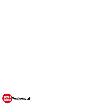
© Krone Multimedia GmbH & Co KG 2026
Muthgasse 2, 1190 Wien
Von
krone.at