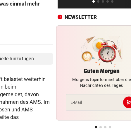
nicht zurück!“
 was einmal mehr
NEWSLETTER
PROJEKT IN OHLSDORF
vor 1
19 Hektar Wald gerodet: Bes
jetzt ungültig?
„KRONE“-KOMMENTAR
vor 1
Liebe Regierung, das ist jetz
genug heiße Luft!
uelle hinzufügen
Guten Morgen
BIS 500 EURO GELDBUSSE
vor 1
Wasser wird knapp: Jetzt dr
t belastet weiterhin
Morgens topinformiert über die
Kunden Strafen
Nachrichten des Tages
en beim
g gemeldet, davon
ANRUF IN MAFIA-MANIER
vor 1
se
aßnahmen des AMS. Im
E-Mail
Abhöraffäre! Ermittlungen g
slosen und AMS-
ORF-Stiftungsrat
ilte das
CONFERENCE LEAGUE
vor ein