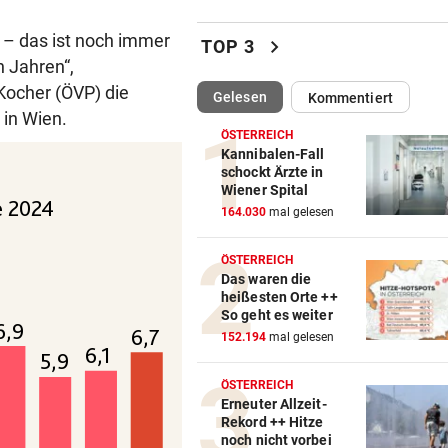
LIVE ab 18 Uhr: Rapid muss
auswärts bei Paide ran
 – das ist noch immer
chevron_right
TOP 3
n Jahren“,
CONFERENCE LEAGUE
vor ein
Kocher (ÖVP) die
LIVE ab 19.30 Uhr: Beitar
(ausgewählt)
Gelesen
Kommentiert
Jerusalem gegen Austria!
 in Wien.
ÖSTERREICH
Kannibalen-Fall
EUROPA-LEAGUE-TICKER
vor ein
schockt Ärzte in
LIVE ab 19 Uhr: Red Bull Sal
Wiener Spital
gegen FC Pafos!
164.030
mal gelesen
DAS SAGT STURM-COACH
vor 
ÖSTERREICH
Charakterprobe! „Das sprich
Das waren die
heißesten Orte ++
die Mannschaft“
So geht es weiter
152.194
mal gelesen
TRUMP BESCHIMPFT IHN
vor 
Israelkritischer Demokrat
ÖSTERREICH
triumphiert bei Vorwahl
Erneuter Allzeit-
Rekord ++ Hitze
WIEDERHOLUNGSTÄTER
vor 
noch nicht vorbei