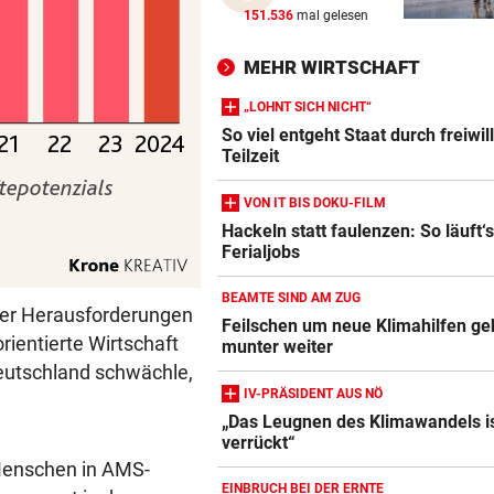
Nach Eklat: Sperre gegen S
151.536
mal gelesen
Eto‘o aufgehoben
MEHR WIRTSCHAFT
REGEN IM ANMARSCH
vor 
„LOHNT SICH NICHT“
Wie sich das Wetter nach de
So viel entgeht Staat durch freiwil
Rekord-Hitze umstellt
Teilzeit
CHAMPIONS-LEAGUE-QUALI
vor 
VON IT BIS DOKU-FILM
Sturm Graz bei Fenerbahce
Hackeln statt faulenzen: So läuft‘s
Istanbul ohne Chance
Ferialjobs
BEAMTE SIND AM ZUG
cher Herausforderungen
Feilschen um neue Klimahilfen ge
orientierte Wirtschaft
munter weiter
Deutschland schwächle,
IV-PRÄSIDENT AUS NÖ
„Das Leugnen des Klimawandels i
verrückt“
Menschen in AMS-
EINBRUCH BEI DER ERNTE