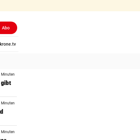
Abo
(ausgewählt)
tschaft
krone.tv
Wissen
Gericht
Kolumnen
Freizeit
Reise
Ti
3 Minuten
 gibt
3 Minuten
nd
3 Minuten