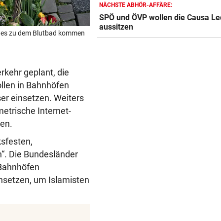
WAS FÜR EINE KLATSCHE!
NÄCHSTE ABHÖR-AFFÄRE:
TV-Star geht mit Kanzler St
SPÖ und ÖVP wollen die Causa Le
aussitzen
hart ins Gericht
ie es zu dem Blutbad kommen
ZAHLREICHE EINSÄTZE
Bach wurde in Pinzgauer Ort
kehr geplant, die
reißendem Fluss
llen in Bahnhöfen
WUNDER MUSS HER
er einsetzen. Weiters
Fünfmal probiert – einmal ge
etrische Internet-
Sturm Kraftakt!
len.
sfesten,
“. Die Bundesländer
Bahnhöfen
nsetzen, um Islamisten