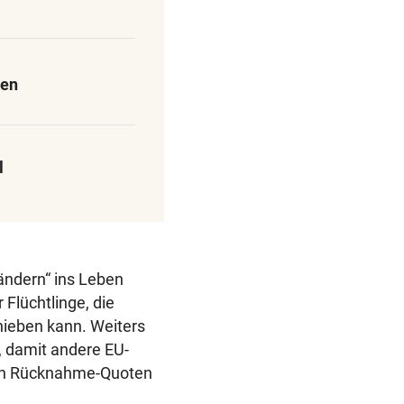
den
l
ändern“ ins Leben
Flüchtlinge, die
chieben kann. Weiters
, damit andere EU-
llen Rücknahme-Quoten