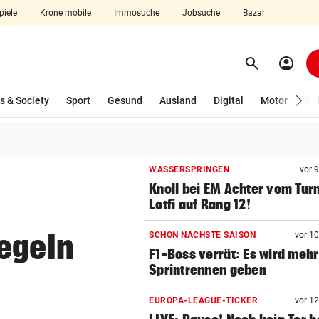
piele
Krone mobile
Immosuche
Jobsuche
Bazar
search
account_circle
Menü aufklappen
Suchen
wählt)
s & Society
Sport
Gesund
Ausland
Digital
Motor
Wir
len
WASSERSPRINGEN
vor 
Knoll bei EM Achter vom Tur
Lotfi auf Rang 12!
egeln
SCHON NÄCHSTE SAISON
vor 1
F1-Boss verrät: Es wird mehr
Sprintrennen geben
EUROPA-LEAGUE-TICKER
vor 1