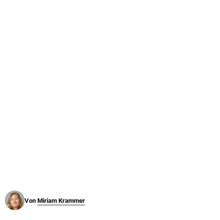
© Krone Multimedia GmbH & Co KG 2026
Muthgasse 2, 1190 Wien
Von
Miriam Krammer