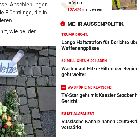
Inferno
isse, Abschiebungen
Drei Steirer tüfteln an der i
137.470
mal gelesen
 Flüchtlinge, die in
Boxershort
ieren.
MEHR AUSSENPOLITIK
DRAMATISCHE RETTUNG
rt, wie bei der
„In der Wohnung war es ver
TRUMP DROHT:
und stockfinster“
Lange Haftstrafen für Berichte üb
Waffenengpässe
CONFERENCE LEAGUE
60 MILLIONEN € SCHADEN
Später Doppelschlag fixiert
Warten auf Hitze-Hilfen der Regie
Rapid-Sieg in Estland
geht weiter
60 MILLIONEN € SCHADEN
WAS FÜR EINE KLATSCHE!
Warten auf Hitze-Hilfen der
TV-Star geht mit Kanzler Stocker h
Regierung geht weiter
Gericht
42,2 GRAD!
EU IST ALARMIERT
Auch in der Slowakei neuer
Russische Kanäle haben Ceuta-Kr
Allzeit-Rekord
verstärkt