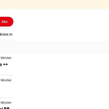
Abo
tschaft
krone.tv
Wissen
Gericht
Kolumnen
Freizeit
Reise
Ti
9 Minuten
m ++
0 Minuten
2 Minuten