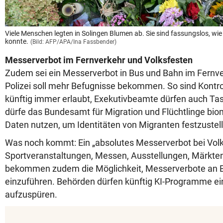
Viele Menschen legten in Solingen Blumen ab. Sie sind fassungslos, w
konnte.
(Bild: AFP/APA/Ina Fassbender)
Messerverbot im Fernverkehr und Volksfesten
Zudem sei ein Messerverbot in Bus und Bahn im Fernver
Polizei soll mehr Befugnisse bekommen. So sind Kontro
künftig immer erlaubt, Exekutivbeamte dürfen auch Tas
dürfe das Bundesamt für Migration und Flüchtlinge
biom
Daten nutzen, um Identitäten von Migranten festzustel
Was noch kommt: Ein „absolutes Messerverbot bei Volk
Sportveranstaltungen, Messen, Ausstellungen, Märkten
bekommen zudem die Möglichkeit, Messerverbote an 
einzuführen. Behörden dürfen künftig KI-Programme ei
aufzuspüren.