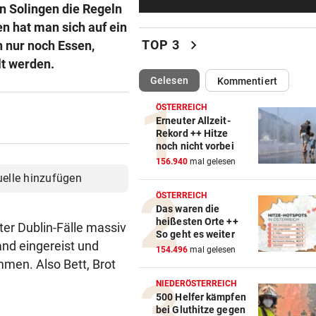
Reusser vor Ventoux-Etappe
n Solingen die Regeln
weiter im Gelben Trikot
n hat man sich auf ein
chevron_right
TOP 3
 nur noch Essen,
KEIN ARSENAL-WECHSEL
vor 5
lt werden.
Vinicius Jr. verlängert bei Re
(ausgewählt)
Gelesen
Kommentiert
Madrid bis 2032
ÖSTERREICH
UKRAINISCHER ANGRIFF?
Erneuter Allzeit-
Rekord ++ Hitze
Vor Oman havarierter Tanker
noch nicht vorbei
Ölkatastrophe droht
156.940
mal gelesen
uelle hinzufügen
„VERSTEHE ICH NICHT“
ÖSTERREICH
ÖFB-Kicker Wimmer packt ü
Das waren die
Morddrohungen aus
heißesten Orte ++
ter Dublin-Fälle massiv
So geht es weiter
and eingereist und
ABSCHIED AUS ENGLAND
154.496
mal gelesen
men. Also Bett, Brot
Spanien-Star Rodri vor Wec
zum FC Barcelona
NIEDERÖSTERREICH
500 Helfer kämpfen
bei Gluthitze gegen
2 JAHRE LANG GETESTET