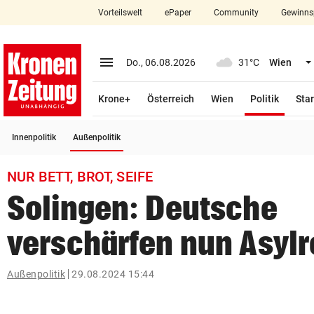
Vorteilswelt
ePaper
Community
Gewinns
close
Schließen
menu
Menü aufklappen
Do., 06.08.2026
31°C
Wien
Abonnieren
(ausge
Krone+
Österreich
Wien
Politik
Star
account_circle
arrow_right
Anmelden
(ausgewählt)
Innenpolitik
Außenpolitik
pin_drop
arrow_right
Bundesland auswäh
Wien
NUR BETT, BROT, SEIFE
bookmark
Merkliste
Solingen: Deutsche
verschärfen nun Asylr
Suchbegriff
search
eingeben
Außenpolitik
29.08.2024 15:44