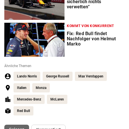
sicherlich nichts
verwetten“
KOMMT VON KONKURRENT
Fix: Red Bull findet
Nachfolger von Helmut
Marko
Ähnliche Themen
Lando Norris
George Russell
Max Verstappen
Italien
Monza
Mercedes-Benz
McLaren
Red Bull
(ausgewählt)