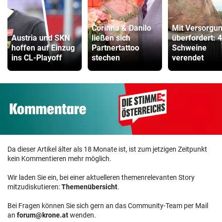
Corinna & Danilo
Mit Versorgu
Austria und SKN
ließen sich
überfordert: 
hoffen auf Einzug
Partnertattoo
Schweine
ins CL-Playoff
stechen
verendet
Da dieser Artikel älter als 18 Monate ist, ist zum jetzigen Zeitpunkt
kein Kommentieren mehr möglich.
Wir laden Sie ein, bei einer aktuelleren themenrelevanten Story
mitzudiskutieren:
Themenübersicht
.
Bei Fragen können Sie sich gern an das Community-Team per Mail
an
forum@krone.at
wenden.