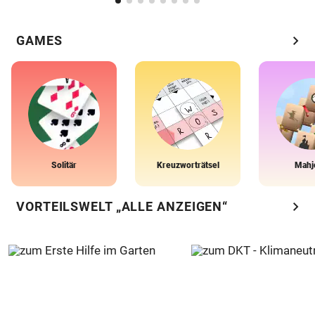
chevron_right
GAMES
Solitär
Kreuzworträtsel
Mahj
chevron_right
VORTEILSWELT „ALLE ANZEIGEN“