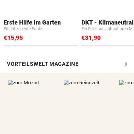
Erste Hilfe im Garten
Für intelligente Faule
Ein Spiel aus abbaubaren Ma
€15,95
€31,90
chevron_right
VORTEILSWELT MAGAZINE