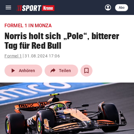
menu
account_circle
Navigation
Anmelden
Abo
close
Schließen
ein-/ausklappen
FORMEL 1 IN MONZA
Abonnieren
Norris holt sich „Pole“, bitterer
Tag für Red Bull
account_circle
arrow_right
Anmelden
Formel 1
31.08.2024 17:06
pin_drop
arrow_right
Bundesland auswäh
Wien
play_arrow
Anhören
Teilen
bookmark
Merkliste
Suchbegriff
search
eingeben