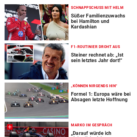
SCHNAPPSCHUSS MIT HELM
Süßer Familienzuwachs
bei Hamilton und
Kardashian
F1-ROUTINIER DROHT AUS
Steiner rechnet ab: „Ist
sein letztes Jahr dort!“
„KÖNNEN NIRGENDS HIN“
Formel 1: Europa wäre bei
Absagen letzte Hoffnung
MARKO IM GESPRÄCH
„Darauf würde ich