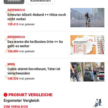
Gelesen
Kommentiert
ÖSTERREICH
Erneuter Allzeit-Rekord ++ Hitze noch
Action-Cam Vergleich
nicht vorbei
159.415
mal gelesen
ZUM VERGLEICH
Crosstrainer Vergleich
ÖSTERREICH
Das waren die heißesten Orte ++ So
ZUM VERGLEICH
geht es weiter
156.490
mal gelesen
E-Bike Vergleich
ZUM VERGLEICH
WIEN
Cobra stürmt Dorotheum, Täter ist
Elektro-Scooter Vergleich
verschwunden
ZUM VERGLEICH
140.328
mal gelesen
Ergometer Vergleich
ZUM VERGLEICH
PRODUKT VERGLEICHE
Fahrrad Test