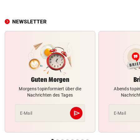
NEWSLETTER
Guten Morgen
Br
Morgens topinformiert über die
Abends topin
Nachrichten des Tages
Nachrich
send
E-Mail
E-Mail
Abschicken