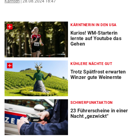
Kärnten
28.08.2024 18:47
KÄRNTNERIN IN DEN USA
Kurios! WM-Starterin
lernte auf Youtube das
Gehen
KÜHLERE NÄCHTE GUT
Trotz Spätfrost erwarten
Winzer gute Weinernte
SCHWERPUNKTAKTION
23 Führerscheine in einer
Nacht „gezwickt“