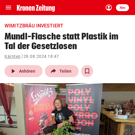
menu
account_circle
Navigation
Anmelden
Abo
close
Schließen
ein-/ausklappen
WIMITZBRÄU INVESTIERT
Abonnieren
Mundl-Flasche statt Plastik im
Tal der Gesetzlosen
account_circle
arrow_right
Anmelden
Kärnten
28.08.2024 18:47
pin_drop
arrow_right
Bundesland auswäh
Wien
play_arrow
Anhören
Teilen
bookmark
Merkliste
Suchbegriff
search
eingeben