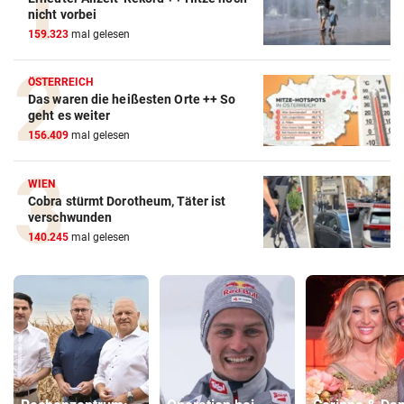
nicht vorbei
159.323
mal gelesen
ÖSTERREICH
Das waren die heißesten Orte ++ So
geht es weiter
156.409
mal gelesen
WIEN
Cobra stürmt Dorotheum, Täter ist
verschwunden
140.245
mal gelesen