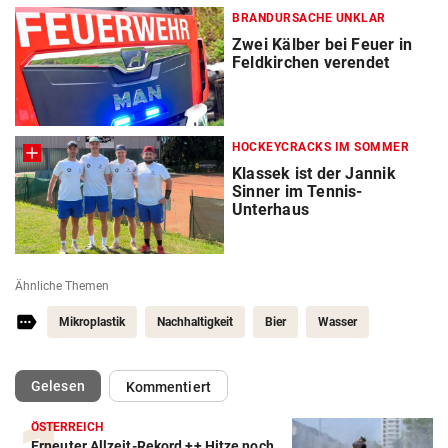
BRANDURSACHE UNKLAR
Zwei Kälber bei Feuer in
Feldkirchen verendet
HOCKEYCRACKS IM SOMMER
Klassek ist der Jannik
Sinner im Tennis-
Unterhaus
Ähnliche Themen
Mikroplastik
Nachhaltigkeit
Bier
Wasser
(ausgewählt)
Gelesen
Kommentiert
ÖSTERREICH
Erneuter Allzeit-Rekord ++ Hitze noch