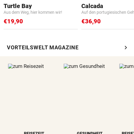
Turtle Bay
Calcada
Aus dem Weg, hier kommen wir!
Auf den portugiesischen G
€19,90
€36,90
chevron_right
VORTEILSWELT MAGAZINE
REISEZEIT
GESUNDHEIT
REISE