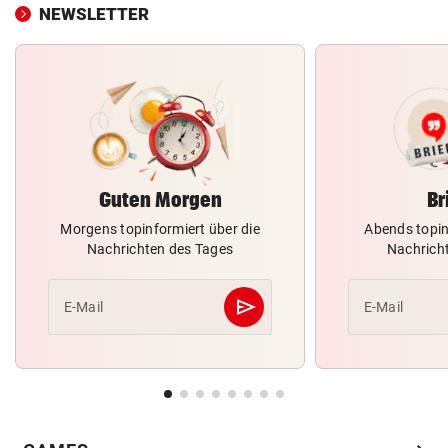
NEWSLETTER
Guten Morgen
Br
Morgens topinformiert über die
Abends topin
Nachrichten des Tages
Nachrich
send
E-Mail
E-Mail
Abschicken