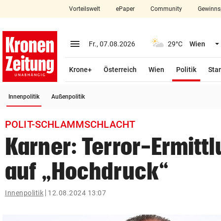
Vorteilswelt
ePaper
Community
Gewinns
close
Schließen
menu
Menü aufklappen
Fr., 07.08.2026
29°C
Wien
Abonnieren
(ausge
Krone+
Österreich
Wien
Politik
Star
account_circle
arrow_right
Anmelden
(ausgewählt)
Innenpolitik
Außenpolitik
pin_drop
arrow_right
Bundesland auswäh
Wien
POLIT-SCHLAMMSCHLACHT
bookmark
Merkliste
Karner: Terror-Ermitt
auf „Hochdruck“
Suchbegriff
search
eingeben
Innenpolitik
12.08.2024 13:07