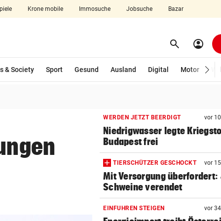
piele
Krone mobile
Immosuche
Jobsuche
Bazar
search
account_circle
Menü aufklappen
Suchen
wählt)
s & Society
Sport
Gesund
Ausland
Digital
Motor
Wir
len
WERDEN JETZT BEERDIGT
vor 1
Niedrigwasser legte Kriegsto
lungen
Budapest frei
TIERSCHÜTZER GESCHOCKT
vor 1
Mit Versorgung überfordert:
Schweine verendet
EINFUHREN STEIGEN
vor 3