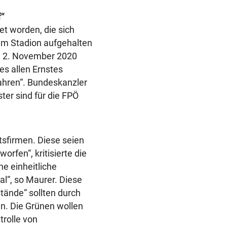
f“
t worden, die sich
eim Stadion aufgehalten
m 2. November 2020
 es allen Ernstes
fahren“. Bundeskanzler
er sind für die FPÖ
itsfirmen. Diese seien
orfen“, kritisierte die
ne einheitliche
l“, so Maurer. Diese
tände“ sollten durch
n. Die Grünen wollen
trolle von