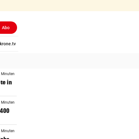
Abo
tschaft
krone.tv
Wissen
Gericht
Kolumnen
Freizeit
Reise
Ti
0 Minuten
te in
5 Minuten
 400
4 Minuten