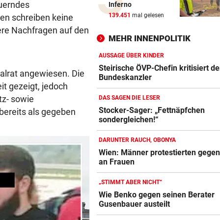
uerndes
Inferno
WM-Held zeigt Sixpack – ver
139.451
mal gelesen
ten schreiben keine
er Barcelona?
tere Nachfragen auf den
MEHR INNENPOLITIK
AUCH GROSSELTERN TOT
Thailand: Teenager richtete
AUSSAGE ÜBER KINDER
Blutbad in Schule an
Steirische ÖVP-Chefin kritisiert d
alrat angewiesen. Die
Bundeskanzler
it gezeigt, jedoch
DAS SAGEN DIE LESER
tz- sowie
DAS SAGEN DIE LESER
Stocker-Sager: „Fettnäpfch
Stocker-Sager: „Fettnäpfchen
bereits als gegeben
sondergleichen!“
sondergleichen!“
„IST NICHT SICHER“
DARUNTER RAUCH, OBONYA
Kinderverbot in Studio: Viel 
Wien: Männer protestierten gege
für Betreiberin
an Frauen
ERHÖHTE WERTE:
„STIMMT ABER NICHT“
Der nächste Badesee muss j
Wie Benko gegen seinen Berater
geschlossen werden
Gusenbauer austeilt