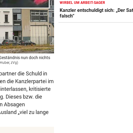
WIRBEL UM ARBEIT-SAGER
SCHWIMM-EM IN PARIS
Kanzler entschuldigt sich: „Der Sat
Halbfinal-Aus für Luca Karl 
falsch“
K.o.-Sprintbewerb
„KANN DAS JEMAND ...“
Insta-Video von Ski-Idol läs
Braathen ausflippen
m Geständnis nun doch nichts
NA MAHLZEIT!
 Huber, zVg)
Nordkorea empfiehlt Hundef
gegen die Hitze
artner die Schuld in
en die Kanzlerpartei im
nterlassen, kritisierte
g. Dieses bzw. die
en Absagen
sland „viel zu lange