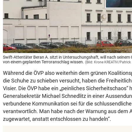
Swift-Attentäter Beran A. sitzt in Untersuchungshaft, will nach seine
von einem geplanten Terroranschlag wissen.
(Bild: Krone KREATIV/Patrick
Während die ÖVP also weiterhin dem grünen Koalitionsp
die Schuhe zu schieben versucht, haben die Freiheitlich
Visier. Die ÖVP habe ein „peinliches Sicherheitschaos“ hi
Generalsekretär Michael Schnedlitz in einer Aussendun
verbundene Kommunikation sei für die schlussendlich
verantwortlich. Man habe nach der Warnung aus dem Au
zugewartet, anstatt entschlossen zu handeln“.