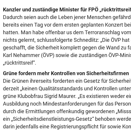
Kanzler und zuständige Minister für FPÖ „rücktrittsrei
Dadurch seien auch die Leben jener Menschen gefährde
bereits einen Tag vor dem ersten geplanten Konzert b
hatten. Man habe offenbar us dem Terroranschlag vo
nichts gelernt, schlussfolgerte Schnedlitz: „Die ÖVP hat
geschafft, die Sicherheit komplett gegen die Wand zu 
Karl Nehammer (ÖVP) sowie die zuständigen ÖVP-Minist
„rücktrittsreif“.
Grüne fordern mehr Kontrollen von Sicherheitsfirmen
Die Grünen ihrerseits forderten ein Gesetz für Sicherhe
derzeit „keinen Qualitätsstandards und Kontrollen unterw
grüne Klubobfrau Sigrid Maurer. „Es existieren weder ei
Ausbildung noch Mindestanforderungen für das Persona
durch die Ermittlungen offenkundig gewordenen „Misss
ein „Sicherheitsdienstleistungs-Gesetz“ behoben werde
darin jedenfalls eine Registrierungspflicht für sowie Kon