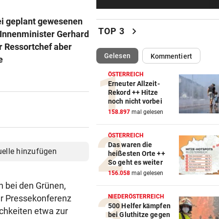
Lebensmittelpreise auf höch
Stand geklettert
rei geplant gewesenen
chevron_right
TOP 3
t Innenminister Gerhard
AUSSAGE ÜBER KINDER
r Ressortchef aber
Steirische ÖVP-Chefin kritis
(ausgewählt)
Gelesen
Kommentiert
e
den Bundeskanzler
ÖSTERREICH
„WERMUTSTROPFEN“
Erneuter Allzeit-
Rekord ++ Hitze
Verletzter Salzburg-Kicker: 
noch nicht vorbei
Diagnose ist da!
158.897
mal gelesen
SPRICHT ÜBER FAMILIE
ÖSTERREICH
Royale Ehekrise? Das sagt
Das waren die
uelle hinzufügen
Ehemann von Beatrice
heißesten Orte ++
So geht es weiter
„MONSTER-EINSATZ“
156.058
mal gelesen
n bei den Grünen,
Feuerwehr jagte „Vogelspin
am Spielplatz
r Pressekonferenz
NIEDERÖSTERREICH
500 Helfer kämpfen
chkeiten etwa zur
bei Gluthitze gegen
PSG WARTET SCHON