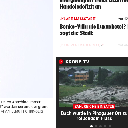
Energieimport treibt Österre
Handelsdefizit an
„KLARE MASSSTÄBE“
vor 4
Benko-Villa als Luxushotel?
sagt die Stadt
„KEIN VERTRAUEN MEHR“
vor 4
Erste Nation fordert Infantin
Rücktritt auf
KRONE.TV
EMOTIONALE BEDEUTUNG
vor 4
Corinna & Danilo ließen sich
Partnertattoo stechen
SCHLAG GEGEN DEALER
vor 5
itelten Anschlag immer
14 Festnahmen: Steirischer
t“ worden sei und der grüne
ZAHLREICHE EINSÄTZE
Drogenring aufgeflogen
d: APA/HELMUT FOHRINGER)
Bach wurde in Pinzgauer Ort zu
reißendem Fluss
SEIT ANFANG 2023