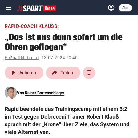
menu
account_circle
Navigation
Anmelden
Abo
close
Schließen
ein-/ausklappen
RAPID-COACH KLAUSS:
Abonnieren
„Das ist uns dann sofort um die
Ohren geflogen“
account_circle
arrow_right
Anmelden
Fußball National
13.07.2024 20:40
pin_drop
arrow_right
Bundesland auswäh
Wien
play_arrow
Anhören
Teilen
bookmark
Merkliste
Von
Rainer Bortenschlager
Suchbegriff
search
Rapid beendete das Trainingscamp mit einem 3:2
eingeben
im Test gegen Debreceni Trainer Robert Klauß
sprach mit der „Krone“ über Ziele, das System und
viele Alternativen.