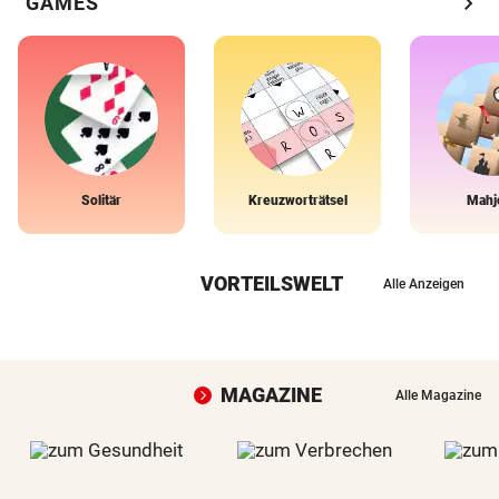
chevron_right
GAMES
Solitär
Kreuzworträtsel
Mahj
VORTEILSWELT
Alle Anzeigen
MAGAZINE
Alle Magazine