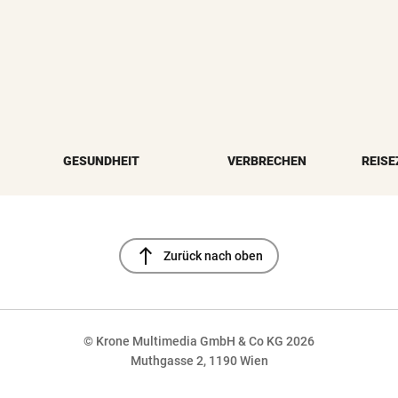
GESUNDHEIT
VERBRECHEN
REISE
north
Zurück nach oben
© Krone Multimedia GmbH & Co KG 2026
Muthgasse 2, 1190 Wien