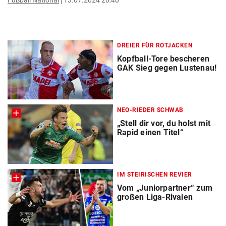
Fußball National
13.07.2024 20:40
DREIER FÜR ROTJACKEN
Kopfball-Tore bescheren
GAK Sieg gegen Lustenau!
NEO-RIEDER SCHWAB
„Stell dir vor, du holst mit
Rapid einen Titel“
IM STEIRISCHEN REVIER
Vom „Juniorpartner“ zum
großen Liga-Rivalen