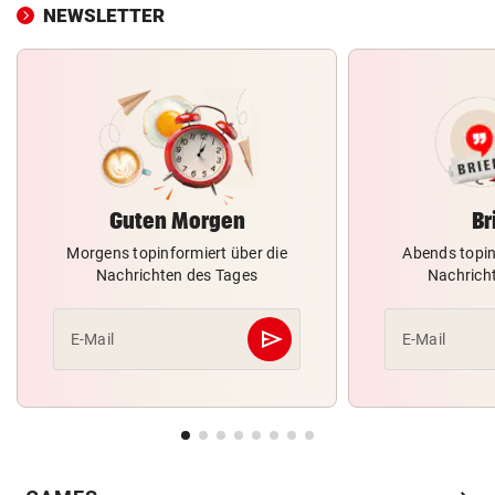
NEWSLETTER
Guten Morgen
Br
Morgens topinformiert über die
Abends topin
Nachrichten des Tages
Nachrich
send
E-Mail
E-Mail
Abschicken