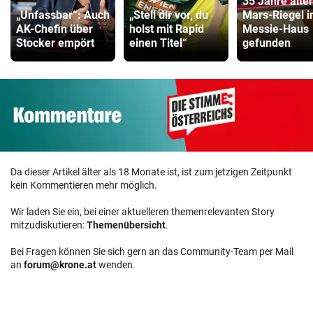
35 Jahre alter
„Unfassbar“: Auch
„Stell dir vor, du
Mars-Riegel i
AK-Chefin über
holst mit Rapid
Messie-Haus
Stocker empört
einen Titel“
gefunden
Da dieser Artikel älter als 18 Monate ist, ist zum jetzigen Zeitpunkt
kein Kommentieren mehr möglich.
Wir laden Sie ein, bei einer aktuelleren themenrelevanten Story
mitzudiskutieren:
Themenübersicht
.
Bei Fragen können Sie sich gern an das Community-Team per Mail
an
forum@krone.at
wenden.