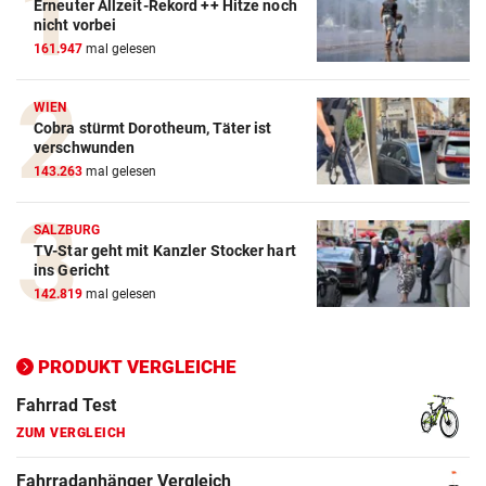
Erneuter Allzeit-Rekord ++ Hitze noch
Action-Cam Vergleich
nicht vorbei
161.947
mal gelesen
ZUM VERGLEICH
Crosstrainer Vergleich
WIEN
Cobra stürmt Dorotheum, Täter ist
ZUM VERGLEICH
verschwunden
143.263
mal gelesen
E-Bike Vergleich
ZUM VERGLEICH
SALZBURG
TV-Star geht mit Kanzler Stocker hart
Elektro-Scooter Vergleich
ins Gericht
ZUM VERGLEICH
142.819
mal gelesen
Ergometer Vergleich
ZUM VERGLEICH
PRODUKT VERGLEICHE
Fahrrad Test
ZUM VERGLEICH
Fahrradanhänger Vergleich