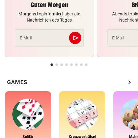
Guten Morgen
Br
Morgens topinformiert über die
Abends topin
Nachrichten des Tages
Nachrich
send
E-Mail
E-Mail
Abschicken
chevron_right
GAMES
Solitär
Kreuzworträtsel
Mahj