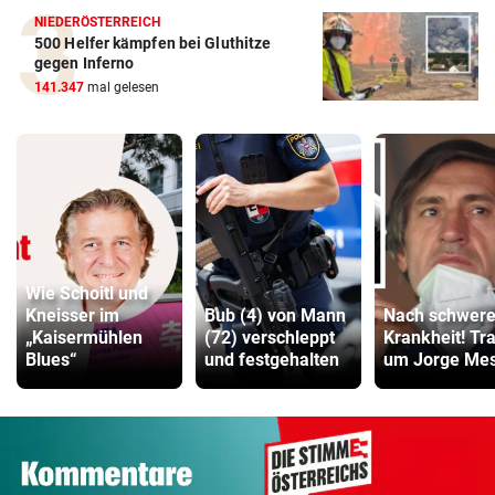
NIEDERÖSTERREICH
500 Helfer kämpfen bei Gluthitze
gegen Inferno
141.347
mal gelesen
Wie Schoitl und
Kneisser im
Bub (4) von Mann
Nach schwere
„Kaisermühlen
(72) verschleppt
Krankheit! Tr
Blues“
und festgehalten
um Jorge Mes