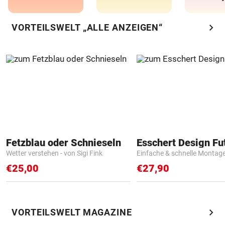
chevron_right
VORTEILSWELT „ALLE ANZEIGEN“
Fetzblau oder Schnieseln
Wetter verstehen - von Sigi Fink
Einfache & schnelle Montag
€25,00
€27,90
chevron_right
VORTEILSWELT MAGAZINE