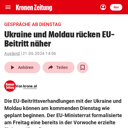
menu
account_circle
Navigation
Anmelden
Abo
close
Schließen
ein-/ausklappen
GESPRÄCHE AB DIENSTAG
Abonnieren
Ukraine und Moldau rücken EU-
Beitritt näher
account_circle
arrow_right
Anmelden
Ausland
21.06.2024 14:06
pin_drop
arrow_right
Bundesland auswäh
Wien
play_arrow
Anhören
Teilen
bookmark
Merkliste
Von
krone.at
Suchbegriff
search
Die EU-Beitrittsverhandlungen mit der Ukraine und
eingeben
Moldau können am kommenden Dienstag wie
geplant beginnen. Der EU-Ministerrat formalisierte
am Freitag eine bereits in der Vorwoche erzielte