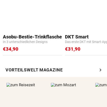
Asobu-Bestie-Trinkflasche
DKT Smart
In 3 unterschiedlichen Designs
Das erste DKT mit Smart-Ap
€34,90
€31,90
chevron_right
VORTEILSWELT MAGAZINE