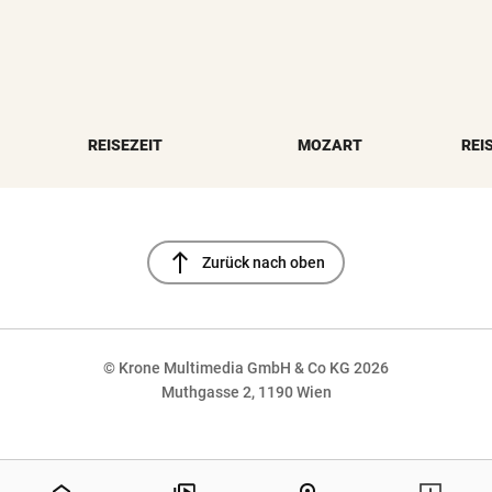
REISEZEIT
MOZART
REI
north
Zurück nach oben
© Krone Multimedia GmbH & Co KG 2026
Muthgasse 2, 1190 Wien
NaN%