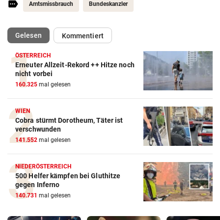
Amtsmissbrauch
Bundeskanzler
(ausgewählt)
Gelesen
Kommentiert
ÖSTERREICH
Erneuter Allzeit-Rekord ++ Hitze noch
nicht vorbei
160.325
mal gelesen
WIEN
Cobra stürmt Dorotheum, Täter ist
verschwunden
141.552
mal gelesen
NIEDERÖSTERREICH
500 Helfer kämpfen bei Gluthitze
gegen Inferno
140.731
mal gelesen