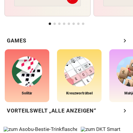
chevron_right
GAMES
Solitär
Kreuzworträtsel
Mahj
chevron_right
VORTEILSWELT „ALLE ANZEIGEN“