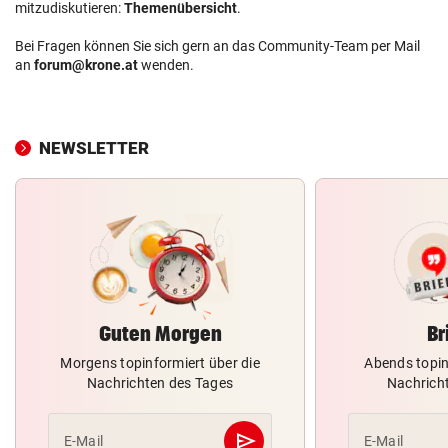
mitzudiskutieren:
Themenübersicht
.
Bei Fragen können Sie sich gern an das Community-Team per Mail
an
forum@krone.at
wenden.
NEWSLETTER
Guten Morgen
Br
Morgens topinformiert über die
Abends topin
Nachrichten des Tages
Nachrich
send
E-Mail
E-Mail
Abschicken