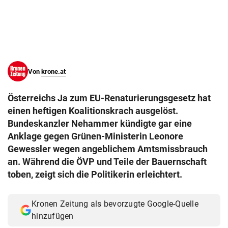
© Krone Multimedia GmbH & Co KG 2026
Muthgasse 2, 1190 Wien
Von
krone.at
Österreichs Ja zum EU-Renaturierungsgesetz hat
einen heftigen Koalitionskrach ausgelöst.
Bundeskanzler Nehammer kündigte gar eine
Anklage gegen Grünen-Ministerin Leonore
Gewessler wegen angeblichem Amtsmissbrauch
an. Während die ÖVP und Teile der Bauernschaft
toben, zeigt sich die Politikerin erleichtert.
Kronen Zeitung als bevorzugte Google-Quelle
hinzufügen