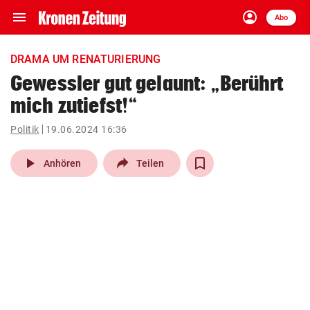
menu
account_circle
Navigation
Anmelden
Abo
close
Schließen
ein-/ausklappen
DRAMA UM RENATURIERUNG
Abonnieren
Gewessler gut gelaunt: „Berührt
mich zutiefst!“
account_circle
arrow_right
Anmelden
Politik
19.06.2024 16:36
pin_drop
arrow_right
Bundesland auswäh
Wien
play_arrow
Anhören
Teilen
bookmark
Merkliste
Suchbegriff
search
eingeben