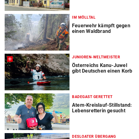
IM MÖLLTAL
Feuerwehr kämpft gegen
einen Waldbrand
JUNIOREN-WELTMEISTER
Österreichs Kanu-Juwel
gibt Deutschen einen Korb
BADEGAST GERETTET
Atem-Kreislauf-Stillstand:
Lebensretterin gesucht
DESLOATER ÜBERGANG