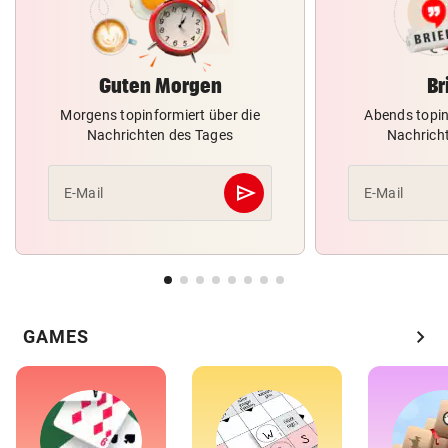
Guten Morgen
Br
Morgens topinformiert über die
Abends topin
Nachrichten des Tages
Nachrich
send
E-Mail
E-Mail
Abschicken
chevron_right
GAMES