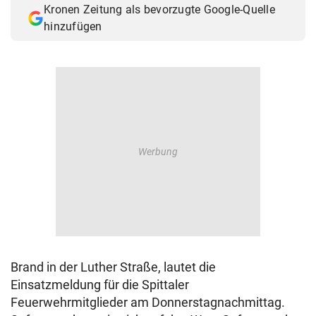
Kronen Zeitung als bevorzugte Google-Quelle
© Krone Multimedia GmbH & Co KG 2026
hinzufügen
Muthgasse 2, 1190 Wien
Brand in der Luther Straße, lautet die
Einsatzmeldung für die Spittaler
Feuerwehrmitglieder am Donnerstagnachmittag.