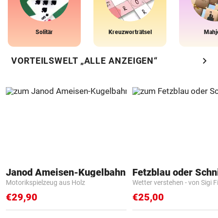
Solitär
Kreuzworträtsel
Mahj
chevron_right
VORTEILSWELT „ALLE ANZEIGEN“
Janod Ameisen-Kugelbahn
Fetzblau oder Schn
Motorikspielzeug aus Holz
Wetter verstehen - von Sigi F
€29,90
€25,00