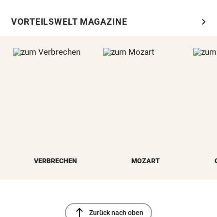
chevron_right
VORTEILSWELT MAGAZINE
VERBRECHEN
MOZART
north
Zurück nach oben