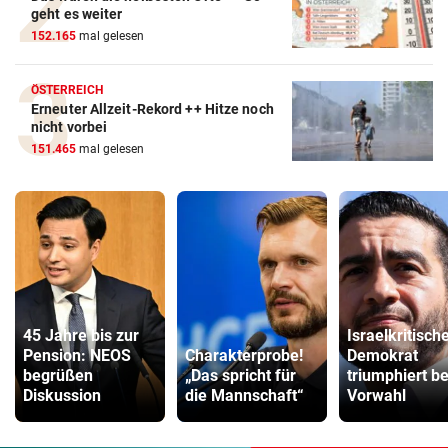
geht es weiter
152.165
mal gelesen
ÖSTERREICH
Erneuter Allzeit-Rekord ++ Hitze noch
nicht vorbei
151.465
mal gelesen
45 Jahre bis zur
Israelkritisch
Pension: NEOS
Charakterprobe!
Demokrat
begrüßen
„Das spricht für
triumphiert be
Diskussion
die Mannschaft“
Vorwahl