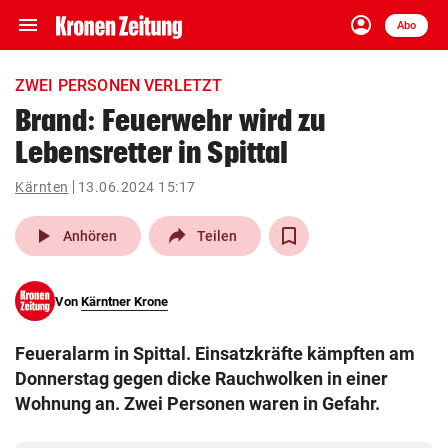
menu
account_circle
Navigation
Anmelden
Abo
close
Schließen
ein-/ausklappen
ZWEI PERSONEN VERLETZT
Abonnieren
Brand: Feuerwehr wird zu
Lebensretter in Spittal
account_circle
arrow_right
Anmelden
Kärnten
13.06.2024 15:17
pin_drop
arrow_right
Bundesland auswäh
Wien
play_arrow
Anhören
Teilen
bookmark
Merkliste
Von
Kärntner Krone
Suchbegriff
search
Feueralarm in Spittal. Einsatzkräfte kämpften am
eingeben
Donnerstag gegen dicke Rauchwolken in einer
Wohnung an. Zwei Personen waren in Gefahr.