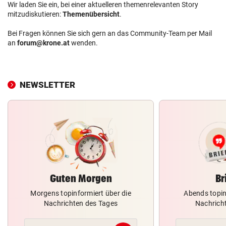
Wir laden Sie ein, bei einer aktuelleren themenrelevanten Story
mitzudiskutieren:
Themenübersicht
.
Bei Fragen können Sie sich gern an das Community-Team per Mail
an
forum@krone.at
wenden.
NEWSLETTER
Guten Morgen
Br
Morgens topinformiert über die
Abends topin
Nachrichten des Tages
Nachrich