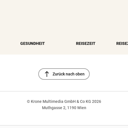
GESUNDHEIT
REISEZEIT
REISE
north
Zurück nach oben
© Krone Multimedia GmbH & Co KG 2026
Muthgasse 2, 1190 Wien
NaN%