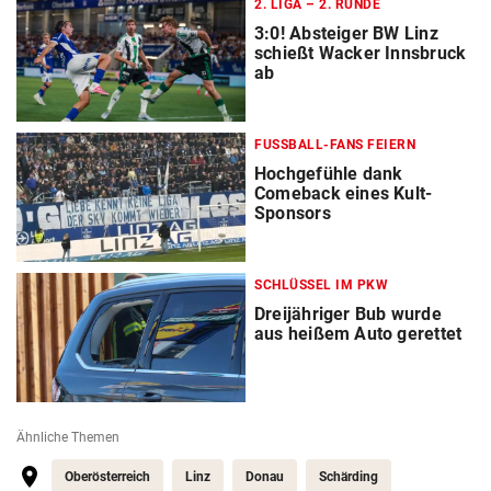
2. LIGA – 2. RUNDE
3:0! Absteiger BW Linz
schießt Wacker Innsbruck
ab
FUSSBALL-FANS FEIERN
Hochgefühle dank
Comeback eines Kult-
Sponsors
SCHLÜSSEL IM PKW
Dreijähriger Bub wurde
aus heißem Auto gerettet
Ähnliche Themen
Oberösterreich
Linz
Donau
Schärding