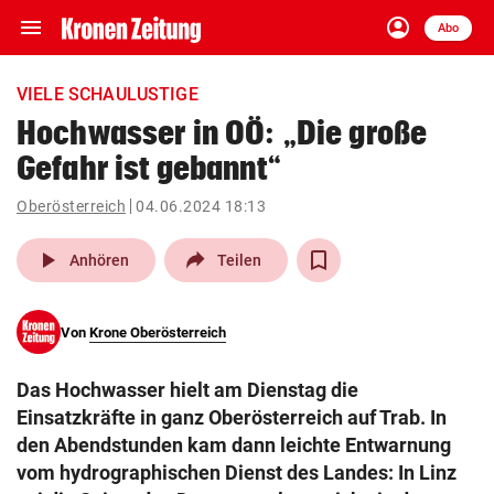
menu
account_circle
Navigation
Anmelden
Abo
close
Schließen
ein-/ausklappen
VIELE SCHAULUSTIGE
Abonnieren
Hochwasser in OÖ: „Die große
Gefahr ist gebannt“
account_circle
arrow_right
Anmelden
Oberösterreich
04.06.2024 18:13
pin_drop
arrow_right
Bundesland auswäh
Wien
play_arrow
Anhören
Teilen
bookmark
Merkliste
Von
Krone Oberösterreich
Suchbegriff
search
Das Hochwasser hielt am Dienstag die
eingeben
Einsatzkräfte in ganz Oberösterreich auf Trab. In
den Abendstunden kam dann leichte Entwarnung
vom hydrographischen Dienst des Landes: In Linz