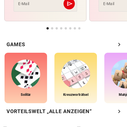
send
E-Mail
E-Mail
Abschicken
chevron_right
GAMES
Solitär
Kreuzworträtsel
Mahj
chevron_right
VORTEILSWELT „ALLE ANZEIGEN“