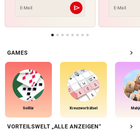
send
E-Mail
E-Mail
Abschicken
chevron_right
GAMES
Solitär
Kreuzworträtsel
Mahj
chevron_right
VORTEILSWELT „ALLE ANZEIGEN“