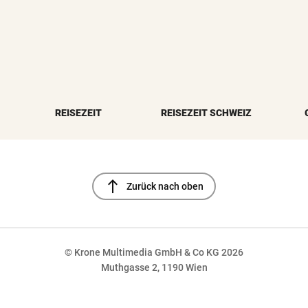
REISEZEIT
REISEZEIT SCHWEIZ
north
Zurück nach oben
© Krone Multimedia GmbH & Co KG 2026
Muthgasse 2, 1190 Wien