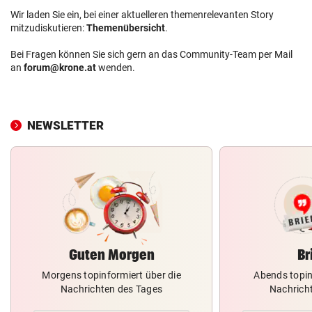
Wir laden Sie ein, bei einer aktuelleren themenrelevanten Story
mitzudiskutieren:
Themenübersicht
.
Bei Fragen können Sie sich gern an das Community-Team per Mail
an
forum@krone.at
wenden.
NEWSLETTER
Guten Morgen
Br
Morgens topinformiert über die
Abends topin
Nachrichten des Tages
Nachrich