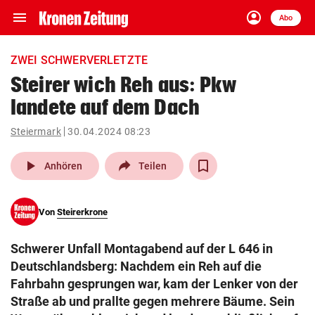
menu
account_circle
Navigation
Anmelden
Abo
close
Schließen
ein-/ausklappen
ZWEI SCHWERVERLETZTE
Abonnieren
Steirer wich Reh aus: Pkw
landete auf dem Dach
account_circle
arrow_right
Anmelden
Steiermark
30.04.2024 08:23
pin_drop
arrow_right
Bundesland auswäh
Wien
play_arrow
Anhören
Teilen
bookmark
Merkliste
Von
Steirerkrone
Suchbegriff
search
Schwerer Unfall Montagabend auf der L 646 in
eingeben
Deutschlandsberg: Nachdem ein Reh auf die
Fahrbahn gesprungen war, kam der Lenker von der
Straße ab und prallte gegen mehrere Bäume. Sein