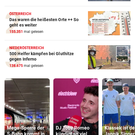
ÖSTERREICH
Das waren die heißesten Orte ++ So
geht es weiter
155.351
mal gelesen
NIEDERÖSTERREICH
500 Helfer kämpfen bei Gluthitze
gegen Inferno
138.675
mal gelesen
Mega-Sperre der
DJ Toby Romeo
Klassek ist de
S-Bahn kommt in
kündigt so viel
Jannik Sinner