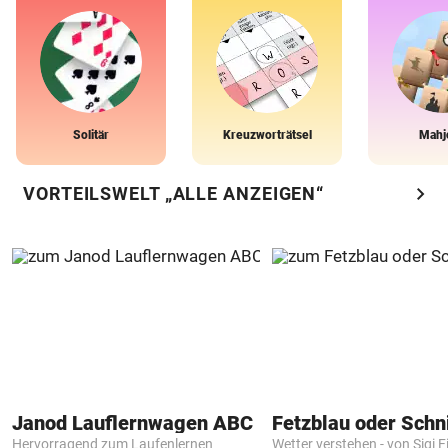
Solitär
Kreuzworträtsel
Mahj
chevron_right
VORTEILSWELT „ALLE ANZEIGEN“
Janod Lauflernwagen ABC
Fetzblau oder Schn
Hervorragend zum Laufenlernen
Wetter verstehen - von Sigi F