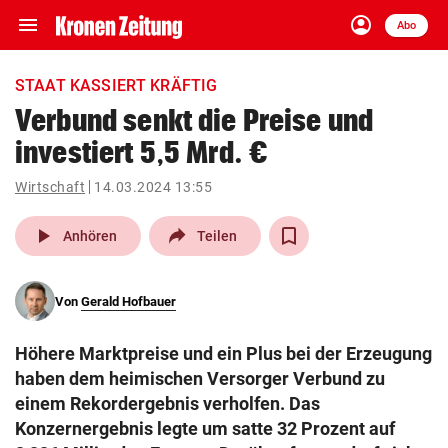
menu
account_circle
Navigation
Anmelden
Abo
close
Schließen
ein-/ausklappen
STAAT KASSIERT KRÄFTIG
Abonnieren
Verbund senkt die Preise und
investiert 5,5 Mrd. €
account_circle
arrow_right
Anmelden
Wirtschaft
14.03.2024 13:55
pin_drop
arrow_right
Bundesland auswäh
Wien
play_arrow
Anhören
Teilen
bookmark
Merkliste
Von
Gerald Hofbauer
Suchbegriff
search
Höhere Marktpreise und ein Plus bei der Erzeugung
eingeben
haben dem heimischen Versorger Verbund zu
einem Rekordergebnis verholfen. Das
Konzernergebnis legte um satte 32 Prozent auf