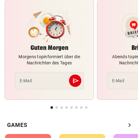
Guten Morgen
Br
Morgens topinformiert über die
Abends topin
Nachrichten des Tages
Nachrich
send
E-Mail
E-Mail
Abschicken
chevron_right
GAMES