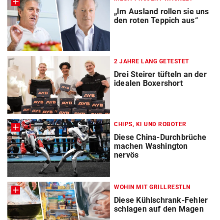
„Im Ausland rollen sie uns
den roten Teppich aus“
2 JAHRE LANG GETESTET
Drei Steirer tüfteln an der
idealen Boxershort
CHIPS, KI UND ROBOTER
Diese China-Durchbrüche
machen Washington
nervös
WOHIN MIT GRILLRESTLN
Diese Kühlschrank-Fehler
schlagen auf den Magen