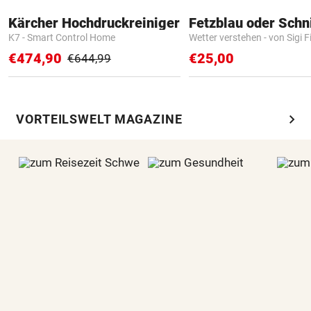
Kärcher Hochdruckreiniger
Fetzblau oder Schn
K7 - Smart Control Home
Wetter verstehen - von Sigi F
€474,90
€25,00
€644,99
chevron_right
VORTEILSWELT MAGAZINE