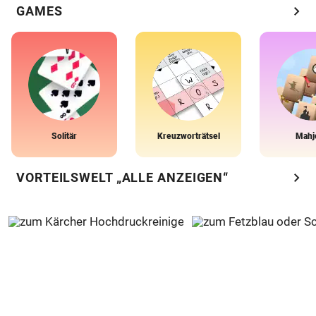
chevron_right
GAMES
Solitär
Kreuzworträtsel
Mahj
chevron_right
VORTEILSWELT „ALLE ANZEIGEN“