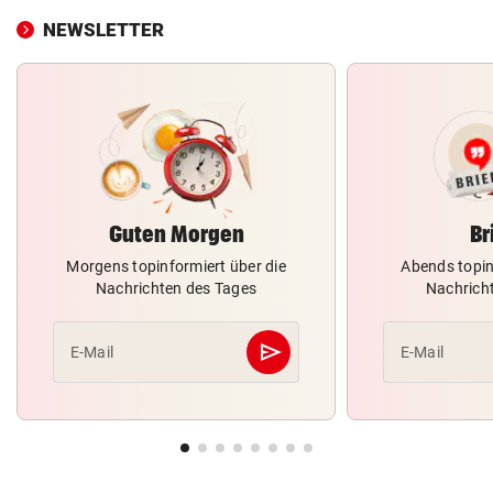
NEWSLETTER
Guten Morgen
Br
Morgens topinformiert über die
Abends topin
Nachrichten des Tages
Nachrich
send
E-Mail
E-Mail
Abschicken