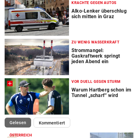
KRACHTE GEGEN AUTOS
Alko-Lenker überschlug
sich mitten in Graz
ZU WENIG WASSERKRAFT
Strommangel:
Gaskraftwerk springt
jeden Abend ein
VOR DUELL GEGEN STURM
Warum Hartberg schon im
Tunnel „scharf“ wird
(ausgewählt)
Gelesen
Kommentiert
ÖSTERREICH