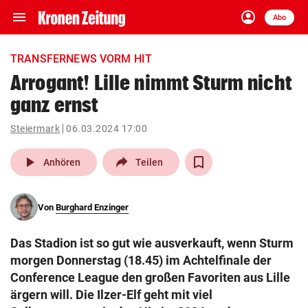
menu
account_circle
Navigation
Anmelden
Abo
close
Schließen
ein-/ausklappen
TRANSFERNEWS VORM HIT
Abonnieren
Arrogant! Lille nimmt Sturm nicht
ganz ernst
account_circle
arrow_right
Anmelden
Steiermark
06.03.2024 17:00
pin_drop
arrow_right
Bundesland auswäh
Wien
play_arrow
Anhören
Teilen
bookmark
Merkliste
Von
Burghard Enzinger
Suchbegriff
search
Das Stadion ist so gut wie ausverkauft, wenn Sturm
eingeben
morgen Donnerstag (18.45) im Achtelfinale der
Conference League den großen Favoriten aus Lille
ärgern will. Die Ilzer-Elf geht mit viel