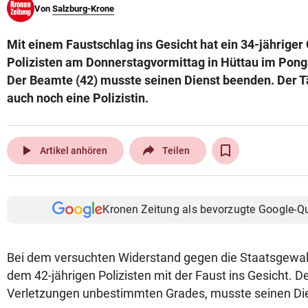
Von
Salzburg-Krone
© Krone Multimedia GmbH & Co KG 2026
Muthgasse 2, 1190 Wien
Mit einem Faustschlag ins Gesicht hat ein 34-jähriger
Polizisten am Donnerstagvormittag in Hüttau im Pong
Der Beamte (42) musste seinen Dienst beenden. Der Tä
auch noch eine Polizistin.
play_arrow
Artikel anhören
Teilen
Kronen Zeitung als bevorzugte Google-Q
Bei dem versuchten Widerstand gegen die Staatsgewalt
dem 42-jährigen Polizisten mit der Faust ins Gesicht. De
Verletzungen unbestimmten Grades, musste seinen Di