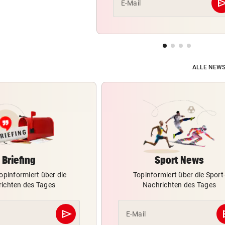
se
E-Mail
ALLE NEWS
Briefing
Sport News
opinformiert über die
Topinformiert über die Sport
ichten des Tages
Nachrichten des Tages
send
s
E-Mail
Abschicken