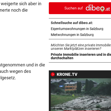
im Start-Hit
 weigerte sich aber in
Suchen auf
nerte noch die
REGIONALLIGA NORD
vor 1
.
„Das war ein echtes Statem
Schnellsuche auf dibeo.at:
von uns“
in n
Eigentumswohnungen in Salzburg
in neuem T
Mietwohnungen in Salzburg
LIEFERING VERLIERT
vor 1
Enttäuschende Zweitliga-
Möchten Sie jetzt eine private Immobilie
Rückkehr nach Grödig
unseren Marktplätzen inserieren?
Private Immobilie inserieren und in di
in neuem Tab öffnen
durchschalten
SCHWER VERLETZT
vor 1
estgenommen und in die
Motorradfahrer stößt auf
h auch wegen des
Kreuzung mit Pkw zusamme
KRONE.TV
lgesetz.
RED BULL SALZBURG/WAC
vor 1
Verhounig mit Klausel, Verhä
am Prüfstand
VERHEERENDE UNWETTER
vor 1