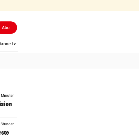
Abo
tschaft
krone.tv
Wissen
Gericht
Kolumnen
Freizeit
Reise
Ti
1 Minuten
ision
2 Stunden
rste