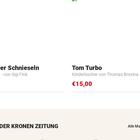
der Schnieseln
Tom Turbo
- von Sigi Fink
Kinderbücher von Thomas Brezina
€15,00
DER KRONEN ZEITUNG
Alle M