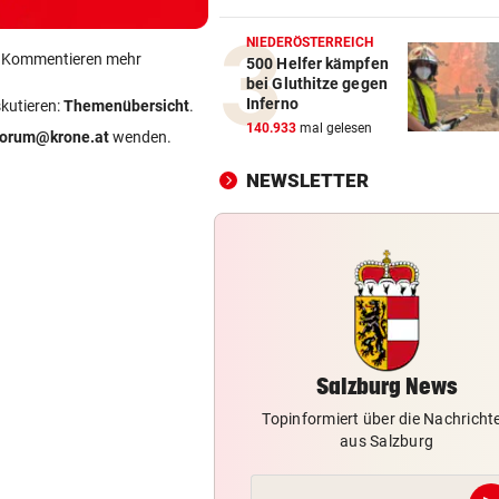
Wo Sternschnuppen auf
Sonnenfinsternis treffen
NIEDERÖSTERREICH
ein Kommentieren mehr
500 Helfer kämpfen
bei Gluthitze gegen
„WERMUTSTROPFEN“
vor 2
Inferno
skutieren:
Themenübersicht
.
Verletzter Salzburg-Kicker: 
140.933
mal gelesen
forum@krone.at
wenden.
Diagnose ist da!
NEWSLETTER
SCHWIMM-EM IN PARIS
vor 
Halbfinal-Aus für Luca Karl 
K.o.-Sprintbewerb
BEI „COSÌ FAN TUTTE“
vor 
Premieren-Regen statt Reig
den Festspielen
Salzburg News
Topinformiert über die Nachricht
aus Salzburg