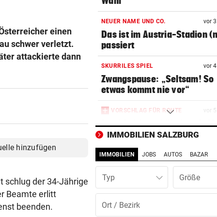
Wahl“
NEUER NAME UND CO.
vor 
 Österreicher einen
Das ist im Austria-Stadion (n
au schwer verletzt.
passiert
ter attackierte dann
SKURRILES SPIEL
vor 
Zwangspause: „Seltsam! So
etwas kommt nie vor“
VORSCHLAG FÜR ROUTE
vor 
Land Salzburg hält dem S-Li
Bahn frei
IMMOBILIEN SALZBURG
uelle hinzufügen
IMMOBILIEN
JOBS
AUTOS
BAZAR
UNWETTER-SCHÄDEN
vor 
Muren in Gastein: „Mit blau
Typ
Auge davongekommen“
 schlug der 34-Jährige
r Beamte erlitt
SALZBURGER LIGA
vor 1
enst beenden.
Ausschluss kostete Puch de