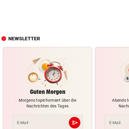
NEWSLETTER
Guten Morgen
Morgens topinformiert über die
Abends t
Nachrichten des Tages
Nachr
send
E-Mail
E-Mail
Abschicken