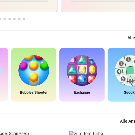
Alle
Bubbles Shooter
Exchange
Sudok
Alle An