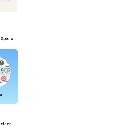
 Spiele
u
Snake
zeigen