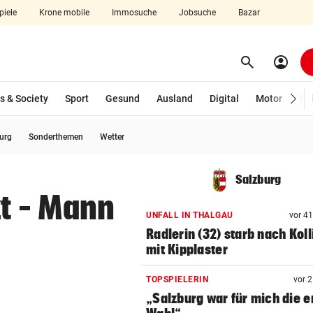
piele
Krone mobile
Immosuche
Jobsuche
Bazar
search
account_circle
Menü aufklappen
Suchen
s & Society
Sport
Gesund
Ausland
Digital
Motor
Wir
burg
Sonderthemen
Wetter
len
Salzburg
zt – Mann
UNFALL IN THALGAU
vor 4
Radlerin (32) starb nach Koll
mit Kipplaster
TOPSPIELERIN
vor 
„Salzburg war für mich die e