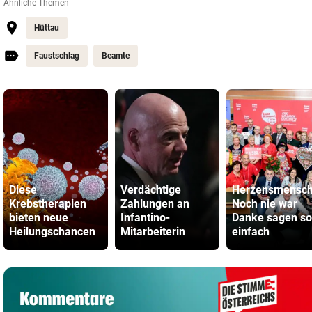
Ähnliche Themen
Hüttau
Faustschlag
Beamte
Diese
Verdächtige
Herzensmensch
Krebstherapien
Zahlungen an
Noch nie war
bieten neue
Infantino-
Danke sagen so
Heilungschancen
Mitarbeiterin
einfach