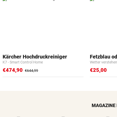
Kärcher Hochdruckreiniger
Fetzblau o
K7 - Smart Control Home
Wetter verstehen 
€474,90
€25,00
€644,99
MAGAZINE 