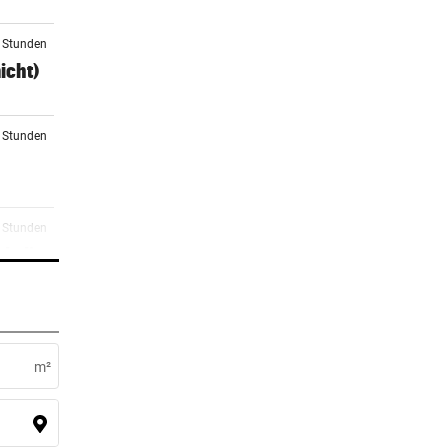
3 Stunden
icht)
4 Stunden
5 Stunden
nk die
6 Stunden
em
m²
3 Stunden
n Sieg