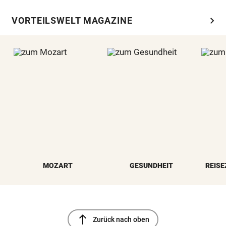
chevron_right
VORTEILSWELT MAGAZINE
MOZART
GESUNDHEIT
REISE
north
Zurück nach oben