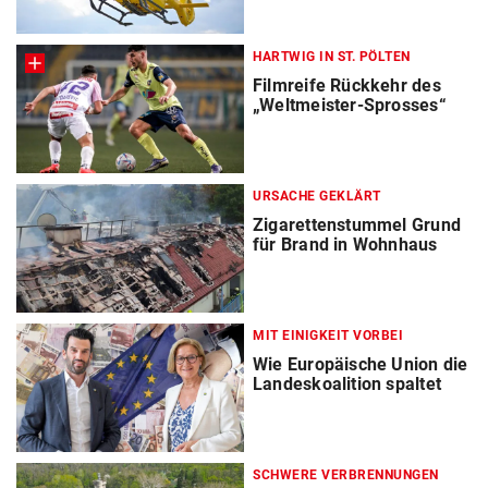
HARTWIG IN ST. PÖLTEN
Filmreife Rückkehr des
„Weltmeister-Sprosses“
URSACHE GEKLÄRT
Zigarettenstummel Grund
für Brand in Wohnhaus
MIT EINIGKEIT VORBEI
Wie Europäische Union die
Landeskoalition spaltet
SCHWERE VERBRENNUNGEN