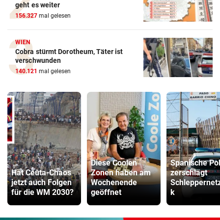
geht es weiter
156.327
mal gelesen
WIEN
Cobra stürmt Dorotheum, Täter ist
verschwunden
140.121
mal gelesen
Diese Coolen
Spanische Pol
Hat Ceuta-Chaos
Zonen haben am
zerschlägt
jetzt auch Folgen
Wochenende
Schleppernet
für die WM 2030?
geöffnet
k