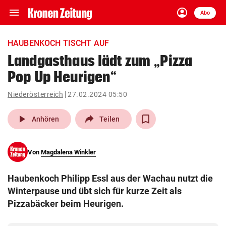
menu
account_circle
Navigation
Anmelden
Abo
close
Schließen
ein-/ausklappen
HAUBENKOCH TISCHT AUF
Abonnieren
Landgasthaus lädt zum „Pizza
Pop Up Heurigen“
account_circle
arrow_right
Anmelden
Niederösterreich
27.02.2024 05:50
pin_drop
arrow_right
Bundesland auswäh
Wien
play_arrow
Anhören
Teilen
bookmark
Merkliste
Von
Magdalena Winkler
Suchbegriff
search
Haubenkoch Philipp Essl aus der Wachau nutzt die
eingeben
Winterpause und übt sich für kurze Zeit als
Pizzabäcker beim Heurigen.