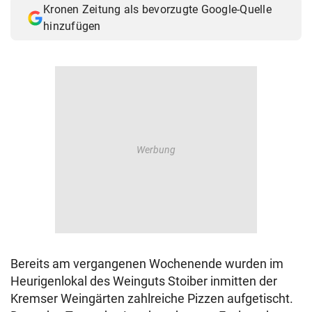
Kronen Zeitung als bevorzugte Google-Quelle
© Krone Multimedia GmbH & Co KG 2026
hinzufügen
Muthgasse 2, 1190 Wien
Bereits am vergangenen Wochenende wurden im
Heurigenlokal des Weinguts Stoiber inmitten der
Kremser Weingärten zahlreiche Pizzen aufgetischt.