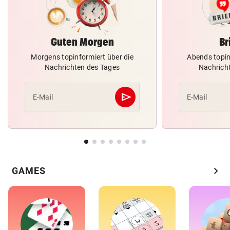
Guten Morgen
Br
Morgens topinformiert über die
Abends topin
Nachrichten des Tages
Nachrich
send
E-Mail
E-Mail
Abschicken
chevron_right
GAMES