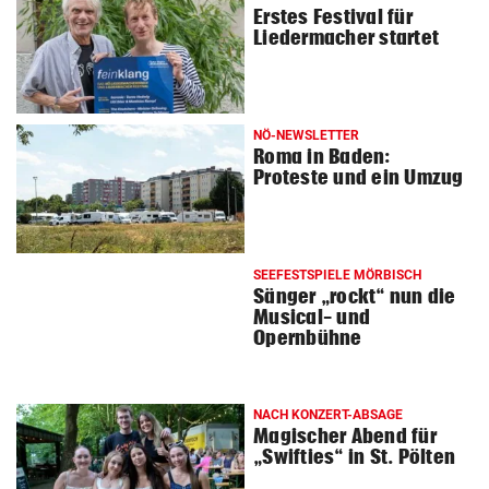
Erstes Festival für
Liedermacher startet
NÖ-NEWSLETTER
Roma in Baden:
Proteste und ein Umzug
SEEFESTSPIELE MÖRBISCH
Sänger „rockt“ nun die
Musical- und
Opernbühne
NACH KONZERT-ABSAGE
Magischer Abend für
„Swifties“ in St. Pölten