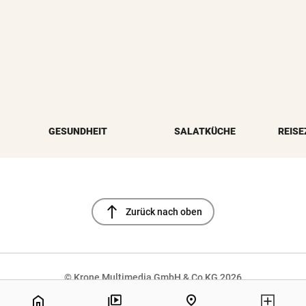
GESUNDHEIT
SALATKÜCHE
REISE
north
Zurück nach oben
© Krone Multimedia GmbH & Co KG 2026
Muthgasse 2, 1190 Wien
home
pin_drop