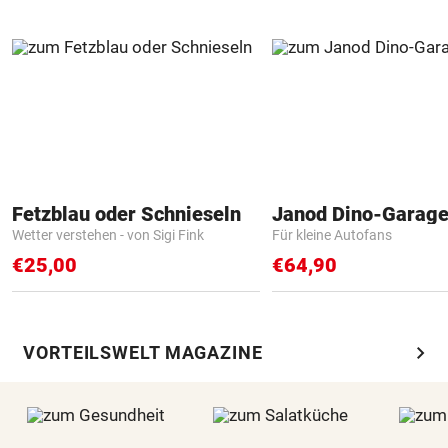
Fetzblau oder Schnieseln
Janod Dino-Garag
Wetter verstehen - von Sigi Fink
Für kleine Autofans
€25,00
€64,90
chevron_right
VORTEILSWELT MAGAZINE