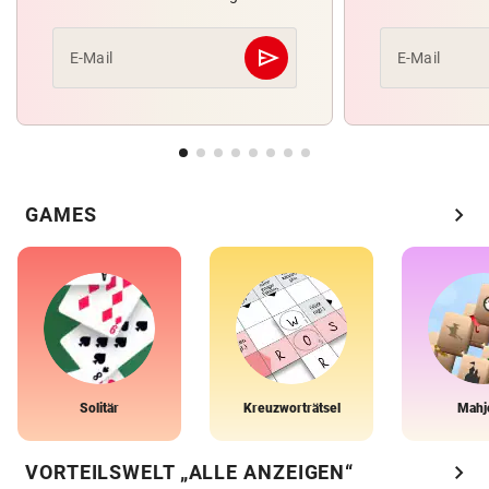
send
E-Mail
E-Mail
Abschicken
chevron_right
GAMES
Solitär
Kreuzworträtsel
Mahj
chevron_right
VORTEILSWELT „ALLE ANZEIGEN“