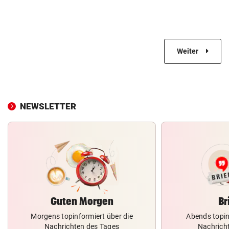
Weiter
NEWSLETTER
Guten Morgen
Br
Morgens topinformiert über die
Abends topin
Nachrichten des Tages
Nachrich