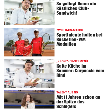
So gelingt Ihnen ein
© Krone Multimedia GmbH & Co KG 2026
köstliches Club-
Muthgasse 2, 1190 Wien
Sandwich!
ZWILLINGS-MATCH
Sporttalente holten bei
Racketlon-WM
Medaillen
„KRONE“-EINSERMENÜ
Kalte Küche im
Sommer: Carpaccio vom
Rind
TALENT AUS NÖ
Mit 11 Jahren schon an
der Spitze des
Schlagers