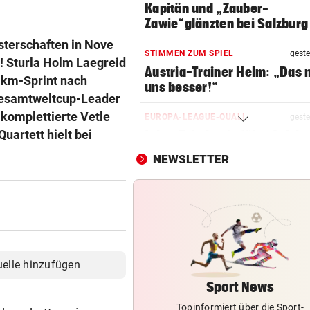
Kapitän und „Zauber-
Zawie“glänzten bei Salzburg
sterschaften in Nove
STIMMEN ZUM SPIEL
geste
! Sturla Holm Laegreid
Austria-Trainer Helm: „Das
-km-Sprint nach
uns besser!“
 Gesamtweltcup-Leader
komplettierte Vetle
EUROPA-LEAGUE-QUALI
geste
uartett hielt bei
Joker Tabakovic führt Salzbu
Last-Minute-Sieg
NEWSLETTER
STIMMEN ZUM SPIEL
geste
Sportboss Katzer: „Fahren
superhappy nach Hause“
ORKAN, KEIN STROM & CO
geste
Skurrilitäten in der Red Bull
uelle hinzufügen
häufen sich
Sport News
Topinformiert über die Sport-
WASSERSPRINGEN
geste