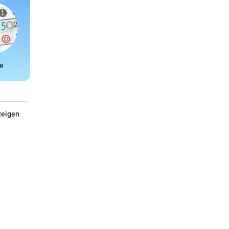
u
Snake
zeigen