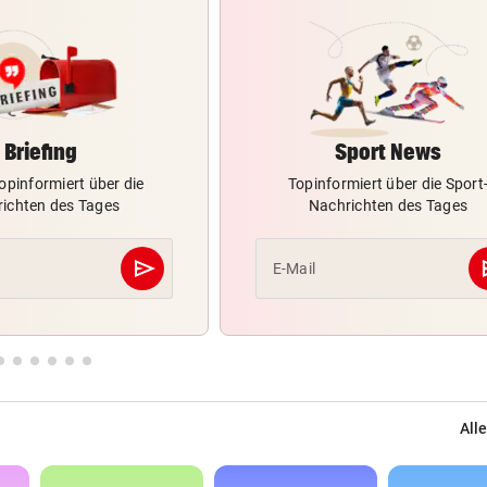
Briefing
Sport News
opinformiert über die
Topinformiert über die Sport
ichten des Tages
Nachrichten des Tages
send
s
E-Mail
Abschicken
Alle