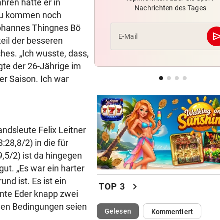
ahren hatte er in
Nachrichten des Tages
Knoll bei EM Achter vom Tur
nzu kommen noch
Lotfi auf Rang 12!
Johannes Thingnes Bö
se
E-Mail
eil der besseren
SCHON NÄCHSTE SAISON
geste
hes. „Ich wusste, dass,
F1-Boss verrät: Es wird mehr
gte der 26-Jährige im
Sprintrennen geben
er Saison. Ich war
CONFERENCE LEAGUE
geste
Sieg! Austria stößt die Tür z
Play-off weit auf
ndsleute Felix Leitner
28,8/2) in die für
,5/2) ist da hingegen
gut. „Es war ein harter
nd ist. Es ist ein
chevron_right
TOP 3
nte Eder knapp zwei
hen Bedingungen seien
(ausgewählt)
Gelesen
Kommentiert