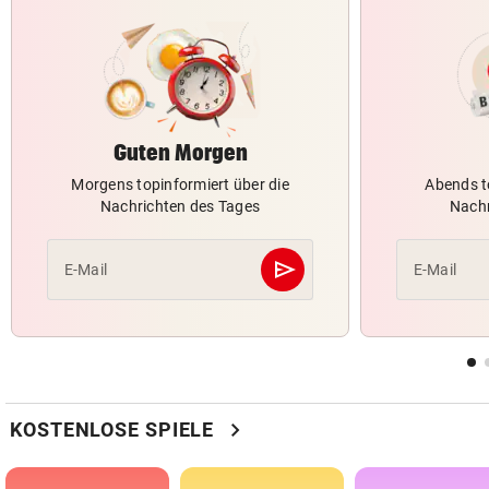
Guten Morgen
Morgens topinformiert über die
Abends t
Nachrichten des Tages
Nachr
send
E-Mail
E-Mail
Abschicken
chevron_right
KOSTENLOSE SPIELE