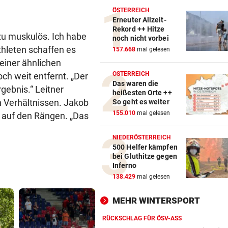
ÖSTERREICH
Erneuter Allzeit-
Rekord ++ Hitze
zu muskulös. Ich habe
noch nicht vorbei
thleten schaffen es
157.668
mal gelesen
 einer ähnlichen
ÖSTERREICH
ch weit entfernt. „Der
Das waren die
gebnis.“ Leitner
heißesten Orte ++
en Verhältnissen. Jakob
So geht es weiter
155.010
mal gelesen
 auf den Rängen. „Das
NIEDERÖSTERREICH
500 Helfer kämpfen
bei Gluthitze gegen
Inferno
138.429
mal gelesen
MEHR WINTERSPORT
RÜCKSCHLAG FÜR ÖSV-ASS