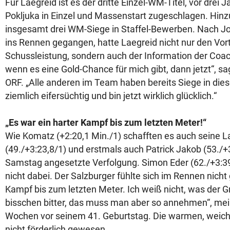
Für Laegreid ist es der dritte Einzel-WM-Titel, vor drei J
Pokljuka in Einzel und Massenstart zugeschlagen. Hi
insgesamt drei WM-Siege in Staffel-Bewerben. Nach 
ins Rennen gegangen, hatte Laegreid nicht nur den Vort
Schussleistung, sondern auch der Information der Coac
wenn es eine Gold-Chance für mich gibt, dann jetzt“, sa
ORF. „Alle anderen im Team haben bereits Siege in dies
ziemlich eifersüchtig und bin jetzt wirklich glücklich.“
„Es war ein harter Kampf bis zum letzten Meter!“
Wie Komatz (+2:20,1 Min./1) schafften es auch seine La
(49./+3:23,8/1) und erstmals auch Patrick Jakob (53./+3:
Samstag angesetzte Verfolgung. Simon Eder (62./+3:39
nicht dabei. Der Salzburger fühlte sich im Rennen nicht 
Kampf bis zum letzten Meter. Ich weiß nicht, was der Gru
bisschen bitter, das muss man aber so annehmen“, mei
Wochen vor seinem 41. Geburtstag. Die warmen, weic
nicht förderlich gewesen.