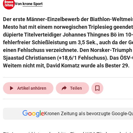
Von
krone Sport
© Krone Multimedia GmbH & Co KG 2026
Muthgasse 2, 1190 Wien
Der erste Männer-Einzelbewerb der Biathlon-Weltmei
Mesto hat mit einem norwegischen Triplesieg geendet
düpierte Titelverteidiger Johannes Thingnes Bö im 10
fehlerfreier Schießleistung um 3,5 Sek., auch da der
einen Fehlschuss verzeichnete. Den Norsker-Triumph 
Sjaastad Christiansen (+18,6/1 Fehlschuss). Das ÖSV-Q
Weitem nicht mit, David Komatz wurde als Bester 29.
play_arrow
Artikel anhören
Teilen
Kronen Zeitung als bevorzugte Google-Q