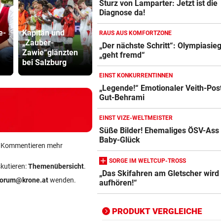
Sturz von Lamparter: Jetzt ist die
Diagnose da!
e-
Kapitän und
Katzentöter-
RAUS AUS KOMFORTZONE
„Zauber-
Anwalt: „Nie so
„Der nächste Schritt“: Olympiasie
Zawie“glänzten
viel Hass
Übler Sausta
„geht fremd“
Action-Cam Vergleich
bei Salzburg
begegnet“
blaue Händ
ZUM VERGLEICH
EINST KONKURRENTINNEN
„Legende!“ Emotionaler Veith-Post
Crosstrainer Vergleich
Gut-Behrami
ZUM VERGLEICH
EINST VIZE-WELTMEISTER
E-Bike Vergleich
Süße Bilder! Ehemaliges ÖSV-Ass
ZUM VERGLEICH
Baby-Glück
ein Kommentieren mehr
Elektro-Scooter Vergleich
SORGE IM WELTCUP-TROSS
skutieren:
Themenübersicht
.
„Das Skifahren am Gletscher wird
ZUM VERGLEICH
forum@krone.at
wenden.
aufhören!“
Ergometer Vergleich
ZUM VERGLEICH
PRODUKT VERGLEICHE