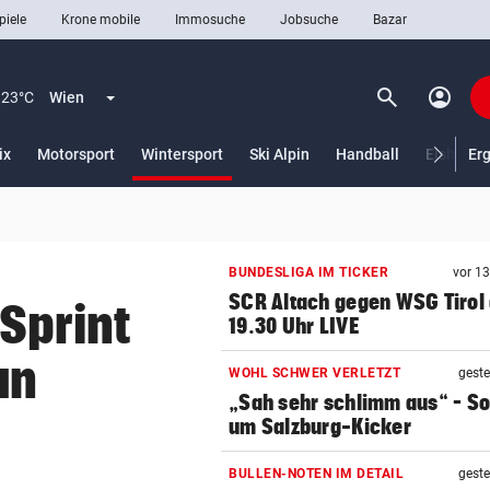
piele
Krone mobile
Immosuche
Jobsuche
Bazar
search
account_circle
Menü aufklappen
Suchen
23°C
Wien
(ausgewählt)
ix
Motorsport
Wintersport
Ski Alpin
Handball
Eishocke
Er
len
BUNDESLIGA IM TICKER
vor 1
SCR Altach gegen WSG Tirol
Sprint
19.30 Uhr LIVE
an
WOHL SCHWER VERLETZT
geste
„Sah sehr schlimm aus“ – S
um Salzburg-Kicker
BULLEN-NOTEN IM DETAIL
geste