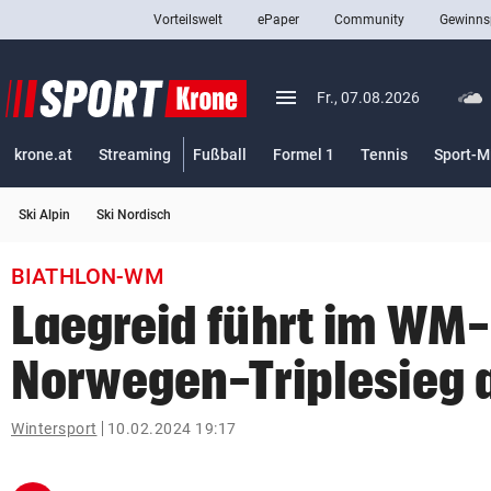
Vorteilswelt
ePaper
Community
Gewinns
close
Schließen
menu
Menü aufklappen
Fr., 07.08.2026
Abonnieren
krone.at
Streaming
Fußball
Formel 1
Tennis
Sport-M
account_circle
arrow_right
Anmelden
Ski Alpin
Ski Nordisch
pin_drop
arrow_right
Bundesland auswäh
Wien
BIATHLON-WM
bookmark
Merkliste
Laegreid führt im WM-
Norwegen-Triplesieg 
Suchbegriff
search
eingeben
Wintersport
10.02.2024 19:17