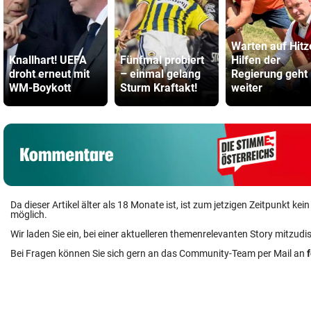
Warten auf Hitz
Knallhart! UEFA
Fünfmal probiert
Hilfen der
droht erneut mit
– einmal gelang
Regierung geht
WM-Boykott
Sturm Kraftakt!
weiter
Da dieser Artikel älter als 18 Monate ist, ist zum jetzigen Zeitpunkt k
möglich.
Wir laden Sie ein, bei einer aktuelleren themenrelevanten Story mitzudi
Bei Fragen können Sie sich gern an das Community-Team per Mail an