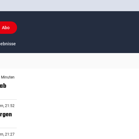
Abo
y
gebnisse
US-Sport
3 Minuten
 ab
rn, 21:52
orgen
rn, 21:27