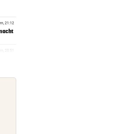
rn, 21:12
 macht
rn, 20:51
rg zu
rn, 20:15
rn, 20:06
 Arena
Guten Morgen
Morgens topinformiert über die
rn, 19:47