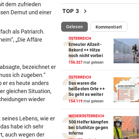
Diomande zu Real! Rekordtr
mit dem zufrieden
für Leipzig fix
chevron_right
TOP 3
ssen Demut und einer
WENDE KURZ VOR ANPFIFF
vor ein
(ausgewählt)
Gelesen
Kommentiert
Jetzt also doch! ORF zeigt da
fach als Patriarch.
Spiel der Austria
heim“, „Die Affäre
ÖSTERREICH
Erneuter Allzeit-
IN MEHREREN GEMEINDEN
vor ein
Rekord ++ Hitze
noch nicht vorbei
Aufgedeckt! Chaos bei
156.327
mal gelesen
Wassergebühren im Ländle
i“ absagte, bezeichnet er
muss ich zugeben.“
ÖSTERREICH
BRENZLIGE SITUATION
vor 
b er es heute anders
Das waren die
Trumps Heli beinahe mit
heißesten Orte ++
r gleichen Situation,
Passagierjet kollidiert
So geht es weiter
scheidungen wieder
154.119
mal gelesen
OFFENSIVE VERSTÄRKUNG
vor 
Wunschspieler! GAK angelt 
NIEDERÖSTERREICH
t seines Lebens, wie er
junges ÖFB-Juwel
500 Helfer kämpfen
 das habe ich sehr
bei Gluthitze gegen
Inferno
t, auch wegen der
AUCH NEUER THEMENWEG
vor 