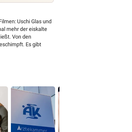
Filmen: Uschi Glas und
mal mehr der eiskalte
hießt. Von den
eschimpft. Es gibt
172 km/h im