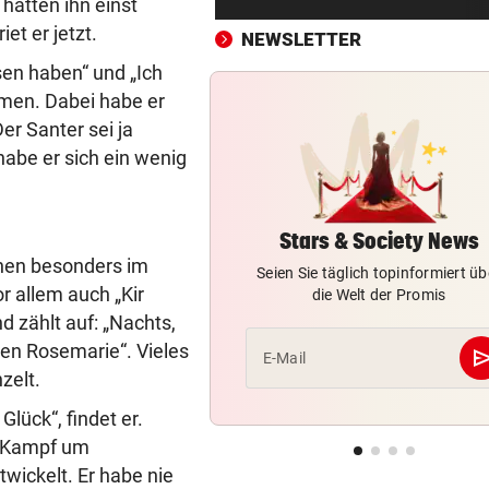
hätten ihn einst
Brand in Mehrparteienhaus –
et er jetzt.
Personen evakuiert
NEWSLETTER
sen haben“ und „Ich
VÖLLIG VERWANDELT
vor ein
mmen. Dabei habe er
Oha! Ist das wirklich Billie Ei
er Santer sei ja
habe er sich ein wenig
SCHRECK FÜR DEUTSCHEN
vor ein
Riesenschlange beim
Rasenmähen entdeckt
Stars & Society News
chen besonders im
NACH LAWINEN-DRAMA
vor ein
Seien Sie täglich topinformiert üb
Rekord-Alpinist Purja am Br
r allem auch „Kir
die Welt der Promis
Peak geborgen
d zählt auf: „Nachts,
en Rosemarie“. Vieles
se
E-Mail
WALDBRAND-WARNSYSTEM
vor ein
zelt.
KI-Drohnen sollen durch da
Blätterdach blicken
Glück“, findet er.
n Kampf um
MIND. 125 MIO. EURO
vor ein
wickelt. Er habe nie