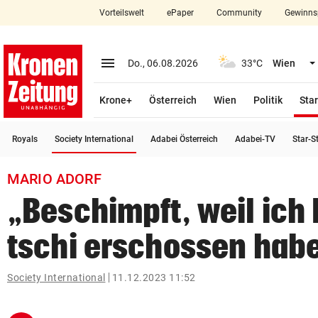
Vorteilswelt
ePaper
Community
Gewinns
close
Schließen
menu
Menü aufklappen
Do., 06.08.2026
33°C
Wien
Abonnieren
Krone+
Österreich
Wien
Politik
Star
account_circle
arrow_right
Anmelden
(ausgewählt)
Royals
Society International
Adabei Österreich
Adabei-TV
Star-S
pin_drop
arrow_right
Bundesland auswäh
Wien
MARIO ADORF
bookmark
Merkliste
„Beschimpft, weil ich
tschi erschossen hab
Suchbegriff
search
eingeben
Society International
11.12.2023 11:52