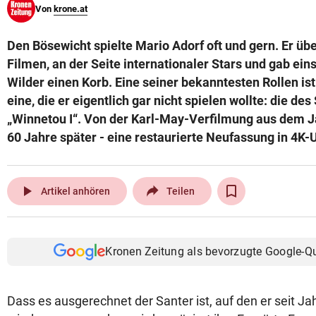
Von
krone.at
© Krone Multimedia GmbH & Co KG 2026
Muthgasse 2, 1190 Wien
Den Bösewicht spielte Mario Adorf oft und gern. Er üb
Filmen, an der Seite internationaler Stars und gab eins
Wilder einen Korb. Eine seiner bekanntesten Rollen is
eine, die er eigentlich gar nicht spielen wollte: die de
„Winnetou I“. Von der Karl-May-Verfilmung aus dem Ja
60 Jahre später - eine restaurierte Neufassung in 4K-
play_arrow
Artikel anhören
Teilen
Kronen Zeitung als bevorzugte Google-Q
Dass es ausgerechnet der Santer ist, auf den er seit 