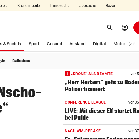
piele
Krone mobile
Immosuche
Jobsuche
Bazar
search
account_circle
Menü aufklappen
Suchen
(ausgewählt)
s & Society
Sport
Gesund
Ausland
Digital
Motor
Wir
tyle
Ballsaison
len
„KRONE“ ALS BEAMTE
vor 
„Herr Herbert“ geht zu Bode
 Nscho-
Polizei trainiert
e“
CONFERENCE LEAGUE
vor 3
LIVE: Mit dieser Elf startet R
bei Paide
NACH WM-DEBAKEL
vor 3