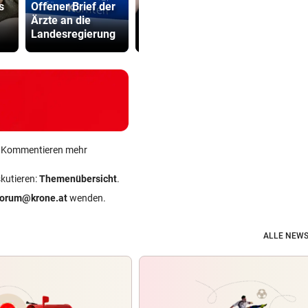
s
Offener Brief der
100er: Nächstes
Dorotheum
Ärzte an die
Raser-Auto
Überfall: Tä
Landesregierung
einkassiert
Filiale ver
ein Kommentieren mehr
skutieren:
Themenübersicht
.
forum@krone.at
wenden.
ALLE NEWS