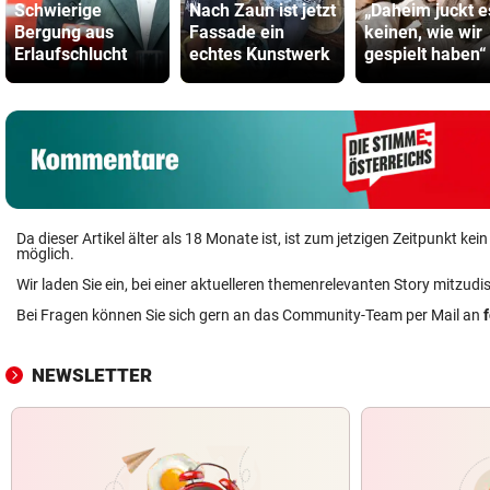
Schwierige
Nach Zaun ist jetzt
„Daheim juckt e
Bergung aus
Fassade ein
keinen, wie wir
Erlaufschlucht
echtes Kunstwerk
gespielt haben“
Da dieser Artikel älter als 18 Monate ist, ist zum jetzigen Zeitpunkt k
möglich.
Wir laden Sie ein, bei einer aktuelleren themenrelevanten Story mitzudi
Bei Fragen können Sie sich gern an das Community-Team per Mail an
NEWSLETTER