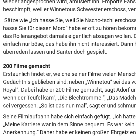
wieder angesprochen wird, amüsiert ihn. Empörte Fans 
beschimpft, weil er Winnetous Schwester erschoss, verri
Sätze wie „Ich hasse Sie, weil Sie Nscho-tschi erschos
hasse Sie für diesen Mord“ habe er oft zu hören beko
das Rollenangebot damals eigentlich absagen wollen. D
einfach nur böse, das habe ihn nicht interessiert. Dann 
überreden lassen und Santer doch gespielt.
200 Filme gemacht
Erstaunlich findet er, welche seiner Filme vielen Mens
Gedächtnis geblieben sind: neben „Winnetou“ sei das vo
Royal“. Dabei habe er 200 Filme gemacht, sagt Adorf un
wenn der Teufel kam“, „Die Blechtrommel“, „Das Mädch
sei vergessen. „So ist das nun mal“, sagt er und schmun
Seine Filmlaufbahn habe sich einfach gefügt. „Ich hatte 
„Meine Karriere war in dem Sinne bequem. Es war kei
Anerkennung.“ Daher habe er keinen großen Ehrgeiz ent