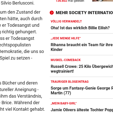
136.602
mal gelesen
Silvio Berlusconi.
Nationalpark sucht wieder d
Almhirten des Jahres
de um den Zustand der
MEHR SOCIETY INTERNATI
lten hätte, auch durch
„JEDE MENGE HILFE“
vor 
VÖLLIG VERWANDELT
e er Todesangst und
Rihanna braucht ein Team für
Oha! Ist das wirklich Billie Eilish?
 richtig gehungert.
drei Kinder
ass er Todesangst
„JEDE MENGE HILFE“
GROSSEINSATZ IN WIEN
vor 
echtspopulisten
Rihanna braucht ein Team für ihre
Kinder
Dorotheum-Überfall: Täter i
 Demokratie, die uns so
Filiale verschanzt
Spiel zu setzen -
MUSKEL-COMEBACK
Russell Crowe: 25 Kilo Übergewic
wegtrainiert!
TRAURIGER BLOGEINTRAG
ys Bücher und deren
Sorge um Fantasy-Genie George R
tureller Aneignung -
Martin (77)
e ihm das Verständnis,
re Brice. Während der
„MEIN BABY-GIRL“
ht viel Kontakt gehabt.
Jamie Olivers älteste Tochter Pop