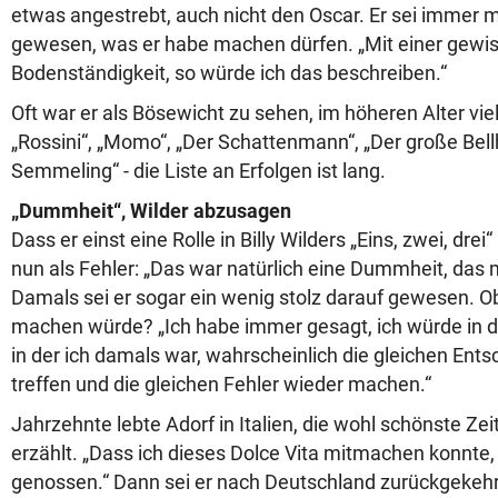
etwas angestrebt, auch nicht den Oscar. Er sei immer 
gewesen, was er habe machen dürfen. „Mit einer gewi
Bodenständigkeit, so würde ich das beschreiben.“
Oft war er als Bösewicht zu sehen, im höheren Alter viel
„Rossini“, „Momo“, „Der Schattenmann“, „Der große Bell
Semmeling“ - die Liste an Erfolgen ist lang.
„Dummheit“, Wilder abzusagen
Dass er einst eine Rolle in Billy Wilders „Eins, zwei, dre
nun als Fehler: „Das war natürlich eine Dummheit, das 
Damals sei er sogar ein wenig stolz darauf gewesen. O
machen würde? „Ich habe immer gesagt, ich würde in de
in der ich damals war, wahrscheinlich die gleichen Ent
treffen und die gleichen Fehler wieder machen.“
Jahrzehnte lebte Adorf in Italien, die wohl schönste Zei
erzählt. „Dass ich dieses Dolce Vita mitmachen konnte,
genossen.“ Dann sei er nach Deutschland zurückgekehr