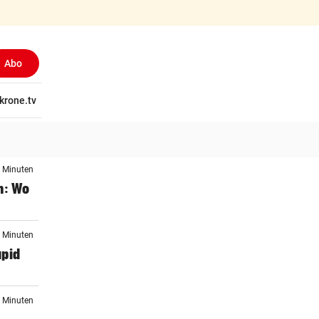
Abo
tschaft
krone.tv
Wissen
Gericht
Kolumnen
Freizeit
Reise
Ti
5 Minuten
n: Wo
5 Minuten
apid
7 Minuten