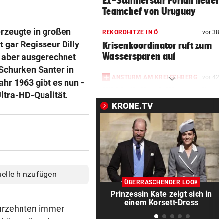
Ex-Stürmerstar Forlan neue
Teamchef von Uruguay
erzeugte in großen
REKORDHITZE IN Ö
vor 3
t gar Regisseur Billy
Krisenkoordinator ruft zum
Wassersparen auf
t aber ausgerechnet
s Schurken Santer in
ANSTURM AM KREISCHBERG
vor 4
hr 1963 gibt es nun -
UK bis Holland: Warum alle a
Ultra-HD-Qualität.
Liftsessel wollen
KRONE.TV
HISTORISCHE FAHRT
vor 4
Weltrekord! Weltmeister sie
unter Schmerzen
FLASCHE UND SCHWERT
vor ein
uelle hinzufügen
Lange Gefängnisstrafen nac
ÜBERRASCHENDER LOOK
Folter-Vergewaltigung
Prinzessin Kate zeigt sich in
einem Korsett-Dress
Jahrzehnten immer
GROSSEINSATZ IN NÖ
vor ein