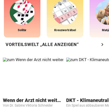
Solitär
Kreuzworträtsel
Mahj
chevron_right
VORTEILSWELT „ALLE ANZEIGEN“
Wenn der Arzt nicht weiter weiß
Von Dr. Sabine Viktoria Schneider
Ein Spiel aus abbaubaren Ma