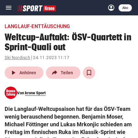
menu
account_circle
Navigation
Anmelden
Abo
close
Schließen
ein-/ausklappen
LANGLAUF-ENTTÄUSCHUNG
Abonnieren
Weltcup-Auftakt: ÖSV-Quartett in
Sprint-Quali out
account_circle
arrow_right
Anmelden
Ski Nordisch
24.11.2023 11:17
pin_drop
arrow_right
Bundesland auswäh
Wien
play_arrow
Anhören
Teilen
bookmark
Merkliste
Von
krone Sport
Suchbegriff
search
Die Langlauf-Weltcupsaison hat für das ÖSV-Team
eingeben
wenig berauschend begonnen. Benjamin Moser,
Michael Föttinger und Lukas Mrkonjic schieden am
Freitag im finnischen Ruka im Klassik-Sprint wie