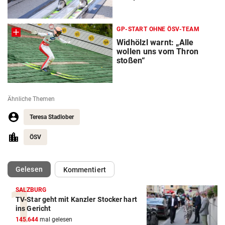
GP-START OHNE ÖSV-TEAM
Widhölzl warnt: „Alle
wollen uns vom Thron
stoßen“
Ähnliche Themen
Teresa Stadlober
ÖSV
(ausgewählt)
Gelesen
Kommentiert
SALZBURG
TV-Star geht mit Kanzler Stocker hart
Action-Cam Vergleich
ins Gericht
145.644
mal gelesen
ZUM VERGLEICH