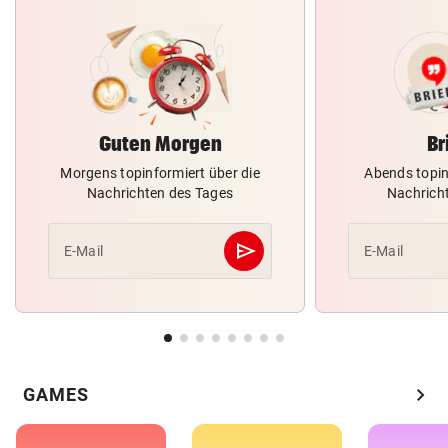
Guten Morgen
Br
Morgens topinformiert über die
Abends topin
Nachrichten des Tages
Nachrich
send
E-Mail
E-Mail
Abschicken
chevron_right
GAMES