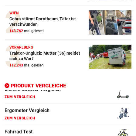
Crosstrainer Vergleich
WIEN
Cobra stürmt Dorotheum, Täter ist
ZUM VERGLEICH
verschwunden
143.762
mal gelesen
E-Bike Vergleich
ZUM VERGLEICH
VORARLBERG
Traktor-Unglück: Mutter (36) meldet
Elektro-Scooter Vergleich
sich zu Wort
ZUM VERGLEICH
112.243
mal gelesen
Ergometer Vergleich
ZUM VERGLEICH
PRODUKT VERGLEICHE
Fahrrad Test
ZUM VERGLEICH
Fahrradanhänger Vergleich
ZUM VERGLEICH