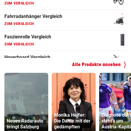
Faszienrolle Vergleich
ZUM VERGLEICH
Hoverboard Vergleich
ZUM VERGLEICH
Kinderfahrrad Vergleich
ZUM VERGLEICH
Alle Produkte ansehen
Monika Helfer:
Diagnose da! 
Neues Radarauto
Die Dame mit der
steht‘s um
bringt Salzburg
gedämpften
Austria-Kapit