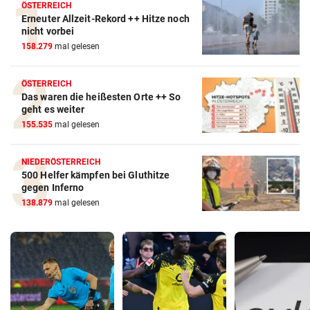
ÖSTERREICH
Erneuter Allzeit-Rekord ++ Hitze noch
nicht vorbei
158.279
mal gelesen
ÖSTERREICH
Das waren die heißesten Orte ++ So
geht es weiter
155.535
mal gelesen
NIEDERÖSTERREICH
500 Helfer kämpfen bei Gluthitze
gegen Inferno
138.879
mal gelesen