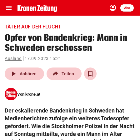
menu
account_circle
Navigation
Anmelden
Abo
close
Schließen
ein-/ausklappen
TÄTER AUF DER FLUCHT
Abonnieren
Opfer von Bandenkrieg: Mann in
Schweden erschossen
account_circle
arrow_right
Anmelden
Ausland
17.09.2023 15:21
pin_drop
arrow_right
Bundesland auswäh
Wien
play_arrow
Anhören
Teilen
bookmark
Merkliste
Von
krone.at
Suchbegriff
search
Der eskalierende Bandenkrieg in Schweden hat
eingeben
Medienberichten zufolge ein weiteres Todesopfer
gefordert. Wie die Stockholmer Polizei in der Nacht
auf Sonntag mitteilte, wurde ein Mann im Alter