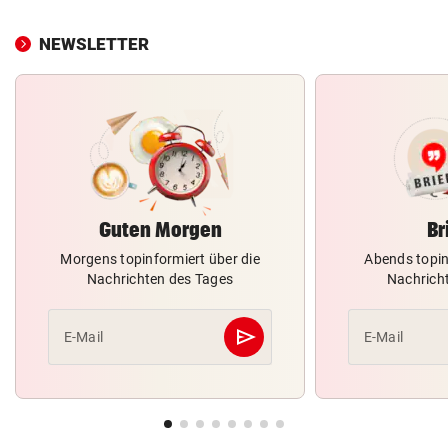
NEWSLETTER
Guten Morgen
Br
Morgens topinformiert über die
Abends topin
Nachrichten des Tages
Nachrich
send
E-Mail
E-Mail
Abschicken