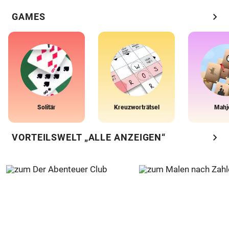
chevron_right
GAMES
Solitär
Kreuzworträtsel
Mahj
chevron_right
VORTEILSWELT „ALLE ANZEIGEN“