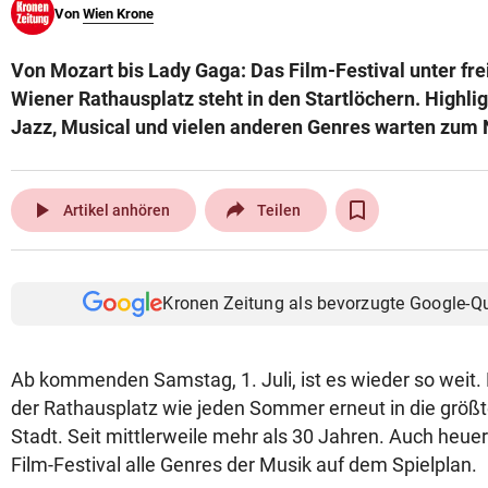
Von
Wien Krone
© Krone Multimedia GmbH & Co KG 2026
Muthgasse 2, 1190 Wien
Von Mozart bis Lady Gaga: Das Film-Festival unter f
Wiener Rathausplatz steht in den Startlöchern. Highlig
Jazz, Musical und vielen anderen Genres warten zum N
play_arrow
Artikel anhören
Teilen
Kronen Zeitung als bevorzugte Google-Q
Ab kommenden Samstag, 1. Juli, ist es wieder so weit.
der Rathausplatz wie jeden Sommer erneut in die größ
Stadt. Seit mittlerweile mehr als 30 Jahren. Auch heue
Film-Festival alle Genres der Musik auf dem Spielplan.