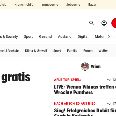
piele
Krone mobile
Immosuche
Jobsuche
Bazar
search
account_circle
Menü aufklappen
Suchen
s & Society
Sport
Gesund
Ausland
Digital
Motor
Wir
en & Verkehr
Klima & Umwelt
Sport
Familie
Forum
Wetter
len
Wien
 gratis
AFLE TOP-SPIEL:
vor 1
LIVE: Vienna Vikings treffen 
Wroclav Panthers
NACH ABSCHIED AUS RIED
vor 1
Sieg! Erfolgreiches Debüt fü