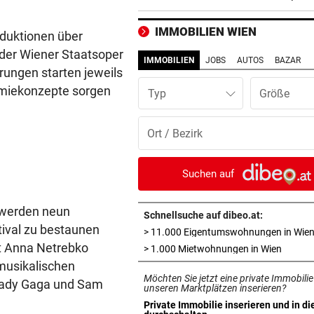
Embryo eingesetzt
IMMOBILIEN WIEN
duktionen über
DREIMAL SO VIELE KÜHE
vor ein
 der Wiener Staatsoper
Dürre bringt jetzt auch
IMMOBILIEN
JOBS
AUTOS
BAZAR
rungen starten jeweils
Schlachthöfe ans Limit
omiekonzepte sorgen
Typ
STATT SCHACHGENIE
vor ein
András Baka soll neuer Präs
Ungarns werden
AUFSTEIGER WILL DUO
vor ein
Suchen auf
Transfer-Hammer um gleich
ÖFB-Teamspieler?
 werden neun
Schnellsuche auf dibeo.at:
tival zu bestaunen
> 11.000 Eigentumswohnungen in Wie
SCHWERE KOLLISIONEN
vor 
t Anna Netrebko
in neue
> 1.000 Mietwohnungen in Wien
Tirol: Drei verletzte Biker n
musikalischen
heftigen Unfällen
Möchten Sie jetzt eine private Immobilie
 Lady Gaga und Sam
unseren Marktplätzen inserieren?
VOM LAND KÄRNTEN
vor 
Private Immobilie inserieren und in di
in neuem Tab öffnen