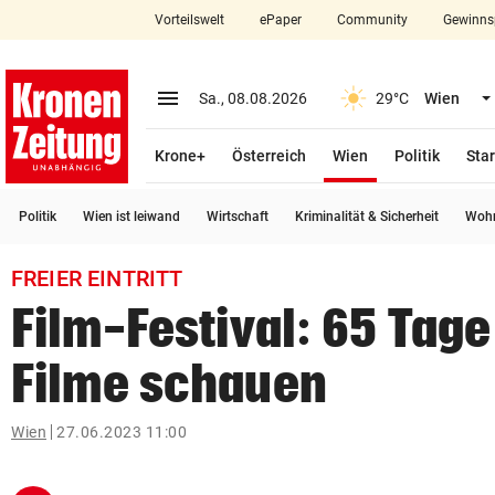
Vorteilswelt
ePaper
Community
Gewinns
close
Schließen
menu
Menü aufklappen
Sa., 08.08.2026
29°C
Wien
Abonnieren
(ausgewählt)
Krone+
Österreich
Wien
Politik
Star
account_circle
arrow_right
Anmelden
Politik
Wien ist leiwand
Wirtschaft
Kriminalität & Sicherheit
Wohn
pin_drop
arrow_right
Bundesland auswäh
Wien
FREIER EINTRITT
bookmark
Merkliste
Film-Festival: 65 Tage
Filme schauen
Suchbegriff
search
eingeben
Wien
27.06.2023 11:00