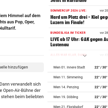
Senft in Karlsruhe
SOMMERCUP 2026 LIVE:
vor 2
reiem Himmel auf dem
Hard um Platz drei – Kiel ge
hts aus Pop, Oper,
Luzern im Finale!
ulltarif.
BUNDESLIGA IM TICKER
vor 2
LIVE ab 17 Uhr: GAK gegen Au
Lustenau
ALLES WAR KLAR, DANN
vor 4
Überraschende Gründe: Tran
Drama um Ilzer-Ass!
uelle hinzufügen
Wien 01. Innere Stadt
22° / 30°
Wien 11. Simmering
22° / 30°
GERICHTSENTSCHEIDUNG
vor ein
ÖAMTC nicht gerufen: 130 Eu
 Dann verwandelt sich
Wien 14. Penzing
22° / 30°
Strafe für Lenker
te Open-Air-Bühne der
r stehen beim beliebten
Wien 19. Döbling
22° / 30°
NAMEN VERWECHSELT
vor ein
Frau bekam in Italien falsch
Wien 21. Floridsdorf
22° / 30°