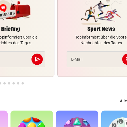
Briefing
Sport News
opinformiert über die
Topinformiert über die Sport
ichten des Tages
Nachrichten des Tages
send
s
E-Mail
Abschicken
Alle