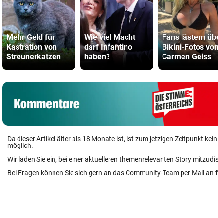
Mehr Geld für
Wie viel Macht
Fans lästern üb
Kastration von
darf Infantino
Bikini-Fotos vo
Streunerkatzen
haben?
Carmen Geiss
Da dieser Artikel älter als 18 Monate ist, ist zum jetzigen Zeitpunkt k
möglich.
Wir laden Sie ein, bei einer aktuelleren themenrelevanten Story mitzudi
Bei Fragen können Sie sich gern an das Community-Team per Mail an