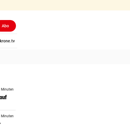
Abo
tschaft
krone.tv
Wissen
Gericht
Kolumnen
Freizeit
Reise
Ti
2 Minuten
auf
7 Minuten
r