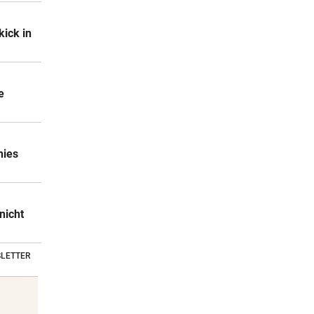
kick in
e
nies
nicht
LETTER