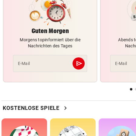
Guten Morgen
Morgens topinformiert über die
Abends t
Nachrichten des Tages
Nachr
send
E-Mail
E-Mail
Abschicken
chevron_right
KOSTENLOSE SPIELE